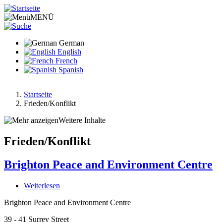
Direkt
zum
MENÜ
Inhalt
German
English
French
Spanish
Startseite
Frieden/Konflikt
Pfadnavigation
Weitere Inhalte
Frieden/Konflikt
Brighton Peace and Environment Centre
Weiterlesen
über
Brighton
Brighton Peace and Environment Centre
Peace
and
39 - 41 Surrey Street
Environment