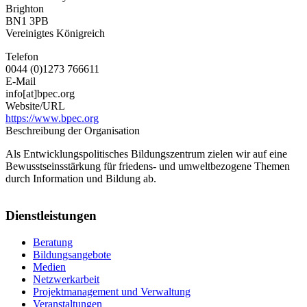
Brighton
Centre
BN1 3PB
Vereinigtes Königreich
Telefon
0044 (0)1273 766611
E-Mail
info[at]bpec.org
Website/URL
https://www.bpec.org
Beschreibung der Organisation
Als Entwicklungspolitisches Bildungszentrum zielen wir auf eine
Bewusstseinsstärkung für friedens- und umweltbezogene Themen
durch Information und Bildung ab.
Dienstleistungen
Beratung
Bildungsangebote
Medien
Netzwerkarbeit
Projektmanagement und Verwaltung
Veranstaltungen