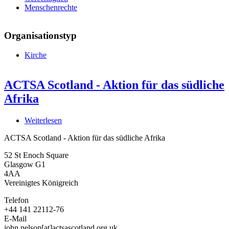
Menschenrechte
Organisationstyp
Kirche
ACTSA Scotland - Aktion für das südliche
Afrika
Weiterlesen
über
ACTSA
ACTSA Scotland - Aktion für das südliche Afrika
Scotland
-
52 St Enoch Square
Aktion
Glasgow G1
für
4AA
das
Vereinigtes Königreich
südliche
Afrika
Telefon
+44 141 22112-76
E-Mail
john.nelson[at]actsascotland.org.uk