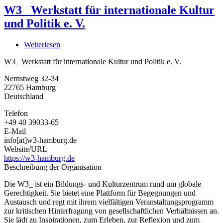
W3_ Werkstatt für internationale Kultur
und Politik e. V.
Weiterlesen
über
W3_
W3_ Werkstatt für internationale Kultur und Politik e. V.
Werkstatt
für
Nernstweg 32-34
internationale
22765
Hamburg
Kultur
Deutschland
und
Politik
Telefon
e.
+49 40 39033-65
V.
E-Mail
info[at]w3-hamburg.de
Website/URL
https://w3-hamburg.de
Beschreibung der Organisation
Die W3_ ist ein Bildungs- und Kulturzentrum rund um globale
Gerechtigkeit. Sie bietet eine Plattform für Begegnungen und
Austausch und regt mit ihrem vielfältigen Veranstaltungsprogramm
zur kritischen Hinterfragung von gesellschaftlichen Verhältnissen an.
Sie lädt zu Inspirationen, zum Erleben, zur Reflexion und zum