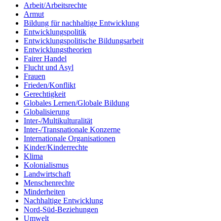
Arbeit/Arbeitsrechte
Armut
Bildung für nachhaltige Entwicklung
Entwicklungspolitik
Entwicklungspolitische Bildungsarbeit
Entwicklungstheorien
Fairer Handel
Flucht und Asyl
Frauen
Frieden/Konflikt
Gerechtigkeit
Globales Lernen/Globale Bildung
Globalisierung
Inter-/Multikulturalität
Inter-/Transnationale Konzerne
Internationale Organisationen
Kinder/Kinderrechte
Klima
Kolonialismus
Landwirtschaft
Menschenrechte
Minderheiten
Nachhaltige Entwicklung
Nord-Süd-Beziehungen
Umwelt