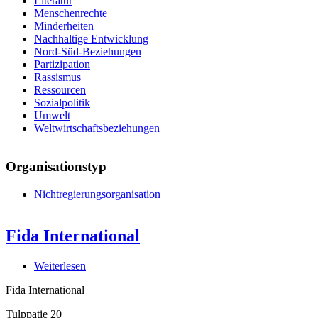
Literatur
Menschenrechte
Minderheiten
Nachhaltige Entwicklung
Nord-Süd-Beziehungen
Partizipation
Rassismus
Ressourcen
Sozialpolitik
Umwelt
Weltwirtschaftsbeziehungen
Organisationstyp
Nichtregierungsorganisation
Fida International
Weiterlesen
über
Fida
Fida International
International
Tulppatie 20