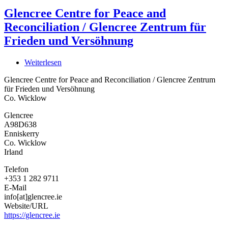
Glencree Centre for Peace and
Reconciliation / Glencree Zentrum für
Frieden und Versöhnung
Weiterlesen
über
Glencree
Glencree Centre for Peace and Reconciliation / Glencree Zentrum
Centre
für Frieden und Versöhnung
for
Co. Wicklow
Peace
and
Glencree
Reconciliation
A98D638
/
Enniskerry
Glencree
Co. Wicklow
Zentrum
Irland
für
Frieden
Telefon
und
+353 1 282 9711
Versöhnung
E-Mail
info[at]glencree.ie
Website/URL
https://glencree.ie