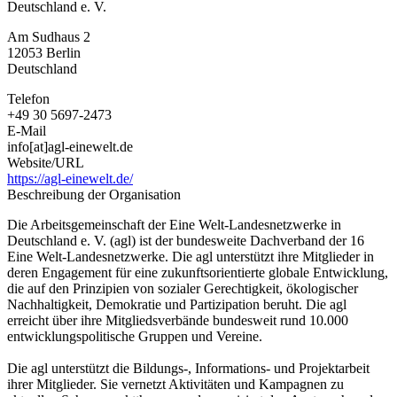
Deutschland e. V.
Arbeitsgemeinschaft
der
Am Sudhaus 2
Eine-
12053
Berlin
Welt-
Deutschland
Landesnetzwerke
in
Telefon
Deutschland
+49 30 5697-2473
e.
E-Mail
V.
info[at]agl-einewelt.de
Website/URL
https://agl-einewelt.de/
Beschreibung der Organisation
Die Arbeitsgemeinschaft der Eine Welt-Landesnetzwerke in
Deutschland e. V. (agl) ist der bundesweite Dachverband der 16
Eine Welt-Landesnetzwerke. Die agl unterstützt ihre Mitglieder in
deren Engagement für eine zukunftsorientierte globale Entwicklung,
die auf den Prinzipien von sozialer Gerechtigkeit, ökologischer
Nachhaltigkeit, Demokratie und Partizipation beruht. Die agl
erreicht über ihre Mitgliedsverbände bundesweit rund 10.000
entwicklungspolitische Gruppen und Vereine.
Die agl unterstützt die Bildungs-, Informations- und Projektarbeit
ihrer Mitglieder. Sie vernetzt Aktivitäten und Kampagnen zu