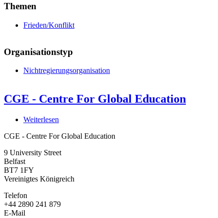
Themen
Frieden/Konflikt
Organisationstyp
Nichtregierungsorganisation
CGE - Centre For Global Education
Weiterlesen
über
CGE
CGE - Centre For Global Education
-
Centre
9 University Street
For
Belfast
Global
BT7 1FY
Education
Vereinigtes Königreich
Telefon
+44 2890 241 879
E-Mail