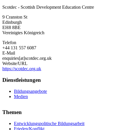
Scotdec
Scotdec - Scottish Development Education Centre
-
Scottish
9 Cranston St
Development
Edinburgh
Education
EH8 8BE
Centre
Vereinigtes Königreich
Telefon
+44 131 557 6087
E-Mail
enquiries[at]scotdec.org.uk
Website/URL
https://scotdec.org.uk
Dienstleistungen
Bildungsangebote
Medien
Themen
Entwicklungspolitische Bildungsarbeit
Frieden/Konflikt