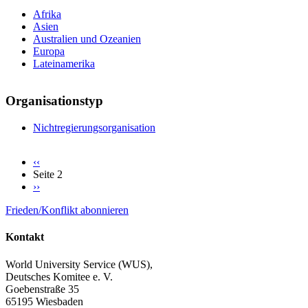
Afrika
Asien
Australien und Ozeanien
Europa
Lateinamerika
Organisationstyp
Nichtregierungsorganisation
Vorherige
‹‹
Seite
Seite 2
Seitennummerierung
Nächste
››
Seite
Frieden/Konflikt abonnieren
Kontakt
World University Service (WUS),
Deutsches Komitee e. V.
Goebenstraße 35
65195 Wiesbaden