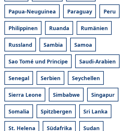
Papua-Neuguinea
Paraguay
Peru
Philippinen
Ruanda
Rumänien
Russland
Sambia
Samoa
Sao Tomé und Principe
Saudi-Arabien
Senegal
Serbien
Seychellen
Sierra Leone
Simbabwe
Singapur
Somalia
Spitzbergen
Sri Lanka
St. Helena
Südafrika
Sudan