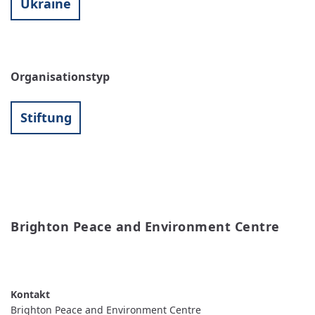
Ukraine
Organisationstyp
Stiftung
Brighton Peace and Environment Centre
WEITERLESEN
ÜBER
BRIGHTON
PEACE
AND
ENVIRONMENT
Brighton Peace and Environment Centre
CENTRE