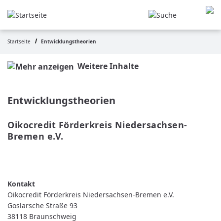
Direkt
zum
Inhalt
Startseite
Entwicklungstheorien
Pfadnavigation
Weitere Inhalte
Entwicklungstheorien
Oikocredit Förderkreis Niedersachsen-
Bremen e.V.
WEITERLESEN
ÜBER
OIKOCREDIT
FÖRDERKREIS
NIEDERSACHSEN-
BREMEN
Oikocredit Förderkreis Niedersachsen-Bremen e.V.
E.V.
Goslarsche Straße 93
38118
Braunschweig