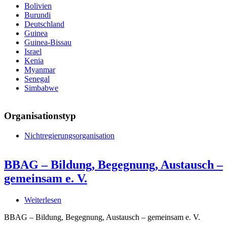
Bolivien
Burundi
Deutschland
Guinea
Guinea-Bissau
Israel
Kenia
Myanmar
Senegal
Simbabwe
Organisationstyp
Nichtregierungsorganisation
BBAG – Bildung, Begegnung, Austausch –
gemeinsam e. V.
Weiterlesen
über
BBAG
BBAG – Bildung, Begegnung, Austausch – gemeinsam e. V.
–