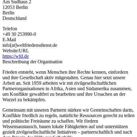
Am Sudhaus 2
e.
12053
Berlin
V.
Berlin
Deutschland
Telefon
+49 30 253990-0
E-Mail
info[at]weltfriedensdienst.de
Website/URL
https://wfd.de
Beschreibung der Organisation
Frieden entsteht, wenn Menschen ihre Rechte kennen, einfordern
und ihre Gesellschaft aktiv mitgestalten. Genau hier setzt unsere
Arbeit an. Seit 1959 arbeiten wir mit zivilgesellschaftlichen
Partnerorganisationen in Afrika, Asien und Südamerika zusammen,
um Konflikte gewaltfrei zu bearbeiten und ihre Ursachen an der
Wurzel zu bekämpfen.
Gemeinsam mit unseren Partnern stärken wir Gemeinschaften darin,
Konflikte friedlich zu regeln, natürliche Ressourcen gerecht zu teilen
und politische Freiräume zu schaffen. Wir fördern
Wissensaustausch, bauen lokale Fähigkeiten auf und unterstützen
gezielt zivilgesellschaftliche Initiativen – partnerschaftlich und nach