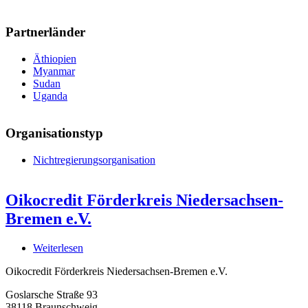
Partnerländer
Äthiopien
Myanmar
Sudan
Uganda
Organisationstyp
Nichtregierungsorganisation
Oikocredit Förderkreis Niedersachsen-
Bremen e.V.
Weiterlesen
über
Oikocredit
Oikocredit Förderkreis Niedersachsen-Bremen e.V.
Förderkreis
Niedersachsen-
Goslarsche Straße 93
Bremen
38118
Braunschweig