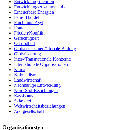
Entwicklungstheorien
Entwicklungszusammenarbeit
Erneuerbare Energien
Fairer Handel
Flucht und Asyl
Frauen
Frieden/Konflikt
Gerechtigkeit
Gesundheit
Globales Lernen/Globale Bildung
Globalisierung
Inter-/Transnationale Konzerne
Internationale Organisationen
Klima
Kolonialismus
Landwirtschaft
Nachhaltige Entwicklung
Nord-Süd-Beziehungen
Rassismus
Sklaverei
Weltwirtschaftsbeziehungen
Zivilgesellschaft
Organisationstyp