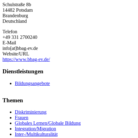
Bildung,
Schulstraße 8b
Begegnung,
14482
Potsdam
Austausch
Brandenburg
–
Deutschland
gemeinsam
e.
Telefon
V.
+49 331 2700240
E-Mail
info[at]bbag-ev.de
Website/URL
https://www.bbag-ev.de/
Dienstleistungen
Bildungsangebote
Themen
Diskriminierung
Frauen
Globales Lernen/Globale Bildung
Integration/Migration
Inter-/Multikulturalität