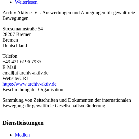
Weiterlesen
über
Archiv
Archiv Aktiv e. V. - Auswertungen und Anregungen für gewaltfreie
Aktiv
Bewegungen
e.
V.
Stresemannstraße 54
-
28207
Bremen
Auswertungen
Bremen
und
Deutschland
Anregungen
für
Telefon
gewaltfreie
+49 421 6196 7935
Bewegungen
E-Mail
email[at]archiv-aktiv.de
Website/URL
https://www.archiv-aktiv.de
Beschreibung der Organisation
Sammlung von Zeitschriften und Dokumenten der internationalen
Bewegung für gewaltfreie Gesellschaftsveränderung
Dienstleistungen
Medien