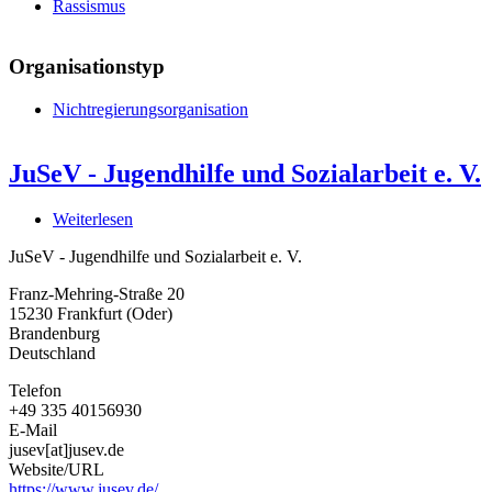
Rassismus
Organisationstyp
Nichtregierungsorganisation
JuSeV - Jugendhilfe und Sozialarbeit e. V.
Weiterlesen
über
JuSeV
JuSeV - Jugendhilfe und Sozialarbeit e. V.
-
Jugendhilfe
Franz-Mehring-Straße 20
und
15230
Frankfurt (Oder)
Sozialarbeit
Brandenburg
e.
Deutschland
V.
Telefon
+49 335 40156930
E-Mail
jusev[at]jusev.de
Website/URL
https://www.jusev.de/