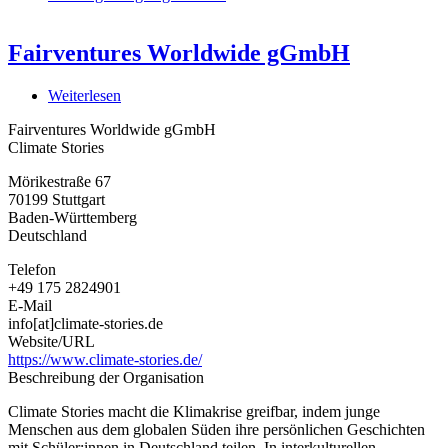
Fairventures Worldwide gGmbH
Weiterlesen
über
Fairventures
Fairventures Worldwide gGmbH
Worldwide
Climate Stories
gGmbH
Mörikestraße 67
70199
Stuttgart
Baden-Württemberg
Deutschland
Telefon
+49 175 2824901
E-Mail
info[at]climate-stories.de
Website/URL
https://www.climate-stories.de/
Beschreibung der Organisation
Climate Stories macht die Klimakrise greifbar, indem junge
Menschen aus dem globalen Süden ihre persönlichen Geschichten
mit Schüler:innen in Deutschland teilen. In interkulturellen