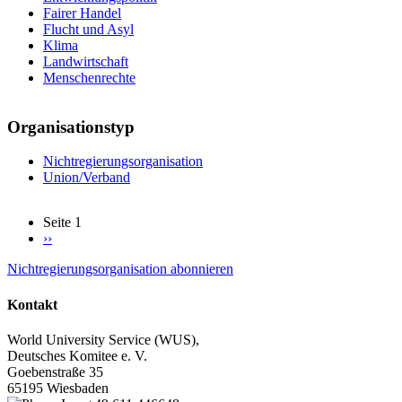
Fairer Handel
Flucht und Asyl
Klima
Landwirtschaft
Menschenrechte
Organisationstyp
Nichtregierungsorganisation
Union/Verband
Seite 1
Nächste
››
Seitennummerierung
Seite
Nichtregierungsorganisation abonnieren
Kontakt
World University Service (WUS),
Deutsches Komitee e. V.
Goebenstraße 35
65195 Wiesbaden