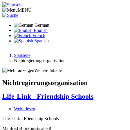
Direkt
zum
MENÜ
Inhalt
German
English
French
Spanish
Startseite
Nichtregierungsorganisation
Pfadnavigation
Weitere Inhalte
Nichtregierungsorganisation
Life-Link - Friendship Schools
Weiterlesen
über
Life-
Life-Link - Friendship Schools
Link
-
Manfred Björkquists allé 8
Friendship