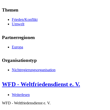
Themen
Frieden/Konflikt
Umwelt
Partnerregionen
Europa
Organisationstyp
Nichtregierungsorganisation
WFD - Weltfriedensdienst e. V.
Weiterlesen
über
WFD
WFD - Weltfriedensdienst e. V.
-
Weltfriedensdienst