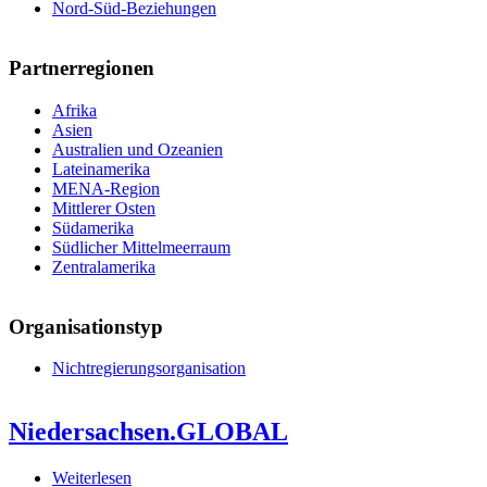
Nord-Süd-Beziehungen
Partnerregionen
Afrika
Asien
Australien und Ozeanien
Lateinamerika
MENA-Region
Mittlerer Osten
Südamerika
Südlicher Mittelmeerraum
Zentralamerika
Organisationstyp
Nichtregierungsorganisation
Niedersachsen.GLOBAL
Weiterlesen
über