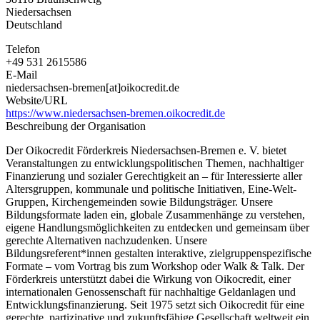
e.V.
Niedersachsen
Deutschland
Telefon
+49 531 2615586
E-Mail
niedersachsen-bremen[at]oikocredit.de
Website/URL
https://www.niedersachsen-bremen.oikocredit.de
Beschreibung der Organisation
Der Oikocredit Förderkreis Niedersachsen-Bremen e. V. bietet
Veranstaltungen zu entwicklungspolitischen Themen, nachhaltiger
Finanzierung und sozialer Gerechtigkeit an – für Interessierte aller
Altersgruppen, kommunale und politische Initiativen, Eine-Welt-
Gruppen, Kirchengemeinden sowie Bildungsträger. Unsere
Bildungsformate laden ein, globale Zusammenhänge zu verstehen,
eigene Handlungsmöglichkeiten zu entdecken und gemeinsam über
gerechte Alternativen nachzudenken. Unsere
Bildungsreferent*innen gestalten interaktive, zielgruppenspezifische
Formate – vom Vortrag bis zum Workshop oder Walk & Talk. Der
Förderkreis unterstützt dabei die Wirkung von Oikocredit, einer
internationalen Genossenschaft für nachhaltige Geldanlagen und
Entwicklungsfinanzierung. Seit 1975 setzt sich Oikocredit für eine
gerechte, partizipative und zukunftsfähige Gesellschaft weltweit ein.