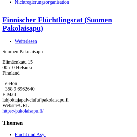
Nichtregierungsorganisation
Finnischer Flüchtlingsrat (Suomen
Pakolaisapu)
Weiterlesen
über
Finnischer
Suomen Pakolaisapu
Flüchtlingsrat
(Suomen
Elimäenkatu 15
Pakolaisapu)
00510
Helsinki
Finnland
Telefon
+358 9 6962640
E-Mail
lahjoittajapalvelu[at]pakolaisapu.fi
Website/URL
https://pakolaisapu.fi/
Themen
Flucht und Asyl