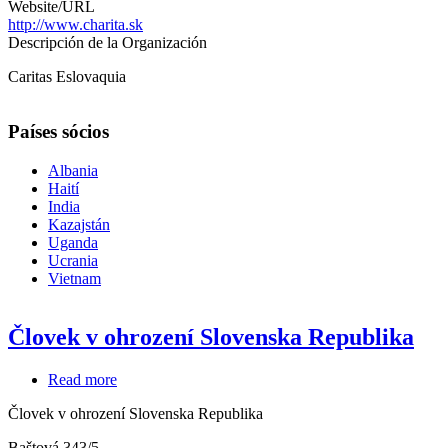
Website/URL
http://www.charita.sk
Descripción de la Organización
Caritas Eslovaquia
Países sócios
Albania
Haití
India
Kazajstán
Uganda
Ucrania
Vietnam
Človek v ohrození Slovenska Republika
Read more
about
Človek
Človek v ohrození Slovenska Republika
v
ohrození
Baštová 343/5