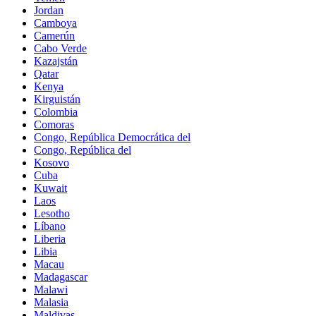
Jordan
Camboya
Camerún
Cabo Verde
Kazajstán
Qatar
Kenya
Kirguistán
Colombia
Comoras
Congo, República Democrática del
Congo, República del
Kosovo
Cuba
Kuwait
Laos
Lesotho
Líbano
Liberia
Libia
Macau
Madagascar
Malawi
Malasia
Maldivas