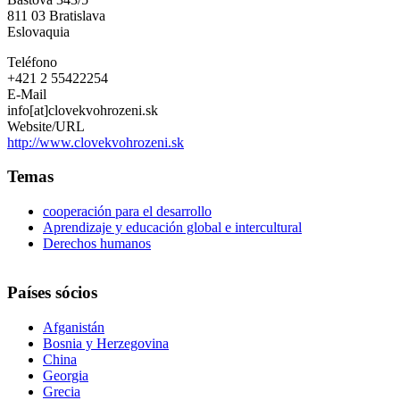
Slovenska
811 03
Bratislava
Republika
Eslovaquia
Teléfono
+421 2 55422254
E-Mail
info[at]clovekvohrozeni.sk
Website/URL
http://www.clovekvohrozeni.sk
Temas
cooperación para el desarrollo
Aprendizaje y educación global e intercultural
Derechos humanos
Países sócios
Afganistán
Bosnia y Herzegovina
China
Georgia
Grecia