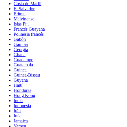
Costa de Marfil
El Salvador
Eritrea
Malvinense
Islas Fiji
Francés Guayana
Polinesia francés
Gabón
Gambia
Georgia
Ghana
Guadalupe
Guatemala
Guinea
Guinea-Bissau
Guyana
Haití
Honduras
Hong Kong
India
Indonesia
Irán
Irak
Jamaica
Yemen