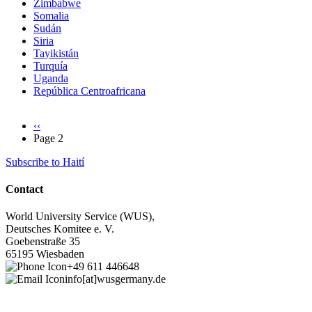
Zimbabwe
Somalia
Sudán
Siria
Tayikistán
Turquía
Uganda
República Centroafricana
Previous
‹‹
page
Page 2
Pagination
Subscribe to Haití
Contact
World University Service (WUS),
Deutsches Komitee e. V.
Goebenstraße 35
65195 Wiesbaden
+49 611 446648
info[at]wusgermany.de