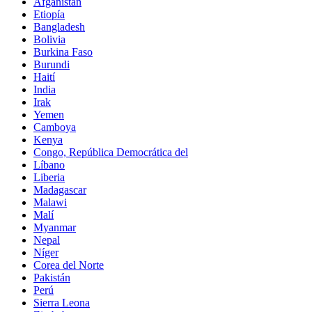
Afganistán
Etiopía
Bangladesh
Bolivia
Burkina Faso
Burundi
Haití
India
Irak
Yemen
Camboya
Kenya
Congo, República Democrática del
Líbano
Liberia
Madagascar
Malawi
Malí
Myanmar
Nepal
Níger
Corea del Norte
Pakistán
Perú
Sierra Leona