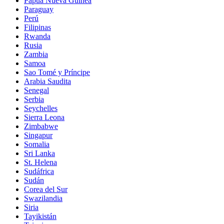
Papúa Nueva Guinea
Paraguay
Perú
Filipinas
Rwanda
Rusia
Zambia
Samoa
Sao Tomé y Príncipe
Arabia Saudita
Senegal
Serbia
Seychelles
Sierra Leona
Zimbabwe
Singapur
Somalia
Sri Lanka
St. Helena
Sudáfrica
Sudán
Corea del Sur
Swazilandia
Siria
Tayikistán