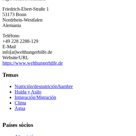
Alemana
Friedrich-Ebert-Straße 1
53173
Bonn
Nordrhein-Westfalen
Alemania
Teléfono
+49 228 2288-129
E-Mail
info[at]welthungerhilfe.de
Website/URL
https://www.welthungerhilfe.de
Temas
Nutrición/desnutrición/hambre
Huida y Asilo
Intigración/Migración
Clima
Agua
Países sócios