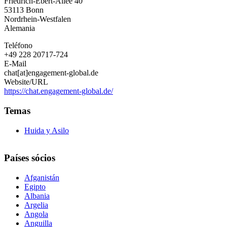
Friedrich-Ebert-Allee 40
CHAT
53113
Bonn
der
Nordrhein-Westfalen
WELTEN
Alemania
Teléfono
+49 228 20717-724
E-Mail
chat[at]engagement-global.de
Website/URL
https://chat.engagement-global.de/
Temas
Huida y Asilo
Países sócios
Afganistán
Egipto
Albania
Argelia
Angola
Anguilla