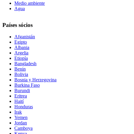
Medio ambiente
Agua
Países sócios
Afganistán
Egipto
Albania
Argelia
Etiopía
Bangladesh
Benin
Bolivia
Bosnia y Herzegovina
Burkina Faso
Burundi
Eritrea
Haití
Honduras
Irak
Yemen
Jordan
Camboya
Kenya