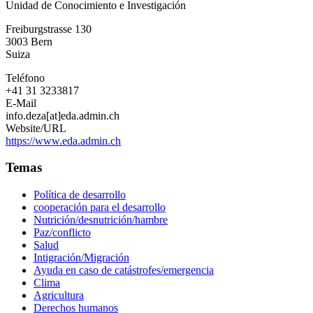
Unidad de Conocimiento e Investigación
Agencia
Suiza
Freiburgstrasse 130
para
3003
Bern
el
Suiza
Desarrollo
y
Teléfono
la
+41 31 3233817
Cooperación
E-Mail
info.deza[at]eda.admin.ch
Website/URL
https://www.eda.admin.ch
Temas
Política de desarrollo
cooperación para el desarrollo
Nutrición/desnutrición/hambre
Paz/conflicto
Salud
Intigración/Migración
Ayuda en caso de catástrofes/emergencia
Clima
Agricultura
Derechos humanos