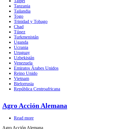
Taipei
Tanzania
Tailandia
Togo
Trinidad y Tobago
Chad
Túnez
Turkmenistán
Uganda
Ucrania
Uruguay
Uzbekistán
Venezuela
Emiratos Árabes Unidos
Reino Unido
Vietnam
Bielorrusia
República Centroafricana
Agro Acción Alemana
Read more
about
Agro
Agro Acción Alemana
Acción