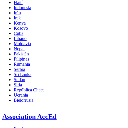
Haití
Indonesia
Irán
Irak
Kenya
Kosovo
Cuba
Líbano
Moldavia
Nepal
Pakistán
Filipinas
Rumania
Serbia
Sri Lanka
Sudán
Siria
República Checa
Ucrania
Bielorrusia
Association AccEd