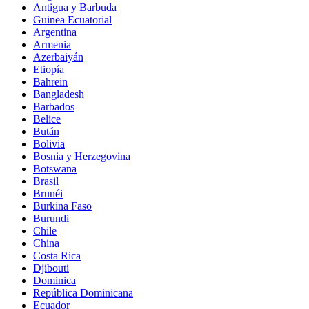
Antigua y Barbuda
Guinea Ecuatorial
Argentina
Armenia
Azerbaiyán
Etiopía
Bahrein
Bangladesh
Barbados
Belice
Bután
Bolivia
Bosnia y Herzegovina
Botswana
Brasil
Brunéi
Burkina Faso
Burundi
Chile
China
Costa Rica
Djibouti
Dominica
República Dominicana
Ecuador