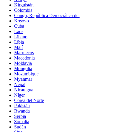
Kirguistán
Colombia
Congo, República Democrática del
Kosovo
Cuba
Laos
Líbano
Libia
Malí
Marruecos
Macedonia
Moldavia
Mongolia
Mozambique
Myanmar
Nepal
Nicaragua
Níger
Corea del Norte
Pakistán
Rwanda
Serbia
Somalia
Sudán