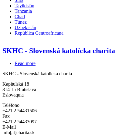
Siria
Tayikistán
Tanzania
Chad
Túnez
Uzbekistán
República Centroafricana
SKHC - Slovenská katolícka charita
Read more
about
SKHC
SKHC - Slovenská katolícka charita
-
Slovenská
Kapitulská 18
katolícka
814 15
Bratislava
charita
Eslovaquia
Teléfono
+421 2 54431506
Fax
+421 2 54433097
E-Mail
info[at]charita.sk