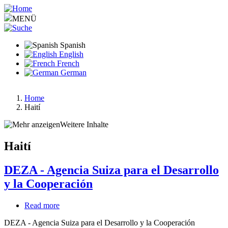
Pasar
al
MENÜ
contenido
principal
Spanish
English
French
German
Home
Haití
Ruta
de
Weitere Inhalte
navegación
Haití
DEZA - Agencia Suiza para el Desarrollo
y la Cooperación
Read more
about
DEZA
DEZA - Agencia Suiza para el Desarrollo y la Cooperación
-