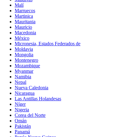
Malí
Marruecos
Martinica
Mauritania
Mauricio
Macedonia
México
Micronesia, Estados Federados de
Moldavia
Mongolia
Montenegro
Mozambique
Myanmar
Namibia
Nepal
Nueva Caledonia
Nicaragua
Las Antillas Holandesas
Níger
Nigeria
Corea del Norte
Omán
Pakistán
Panamá