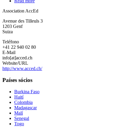
Read more
about
Association
Association AccEd
AccEd
Avenue des Tilleuls 3
1203
Genf
Suiza
Teléfono
+41 22 940 02 80
E-Mail
info[at]acced.ch
Website/URL
http://www.acced.ch/
Países sócios
Burkina Faso
Haití
Colombia
Madagascar
Malí
Senegal
Togo