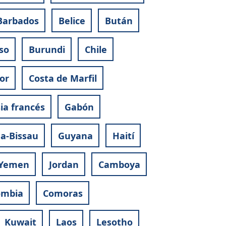
Barbados
Belice
Bután
so
Burundi
Chile
or
Costa de Marfil
ia francés
Gabón
a-Bissau
Guyana
Haití
Yemen
Jordan
Camboya
ombia
Comoras
Kuwait
Laos
Lesotho