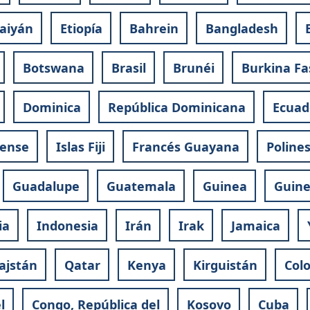
aiyán
Etiopía
Bahrein
Bangladesh
Botswana
Brasil
Brunéi
Burkina Fa
Dominica
República Dominicana
Ecuad
nense
Islas Fiji
Francés Guayana
Polines
Guadalupe
Guatemala
Guinea
Guine
ia
Indonesia
Irán
Irak
Jamaica
ajstán
Qatar
Kenya
Kirguistán
Col
l
Congo, República del
Kosovo
Cuba