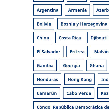
Argentina
Armenia
Azerb
Bolivia
Bosnia y Herzegovina
China
Costa Rica
Djibouti
El Salvador
Eritrea
Malvi
Gambia
Georgia
Ghana
Honduras
Hong Kong
Ind
Camerún
Cabo Verde
Kaz
Congo, República Democrática de