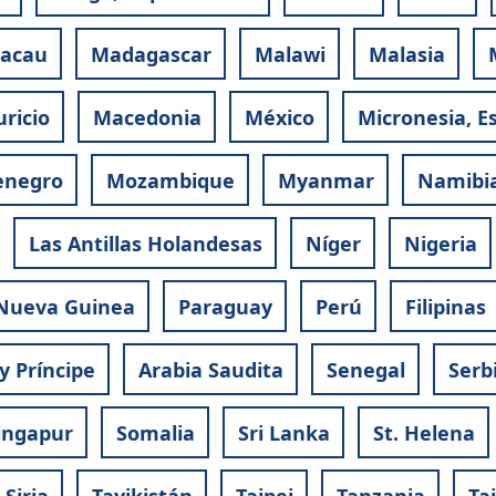
acau
Madagascar
Malawi
Malasia
ricio
Macedonia
México
Micronesia, E
enegro
Mozambique
Myanmar
Namibi
Las Antillas Holandesas
Níger
Nigeria
Nueva Guinea
Paraguay
Perú
Filipinas
y Príncipe
Arabia Saudita
Senegal
Serb
ingapur
Somalia
Sri Lanka
St. Helena
Siria
Tayikistán
Taipei
Tanzania
Ta