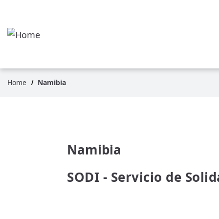
Pasar
al
contenido
principal
Home
Namibia
Ruta
de
navegación
Namibia
SODI - Servicio de Soli
READ MORE
ABOUT