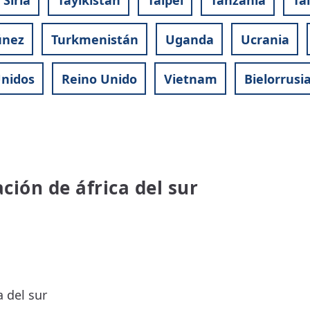
únez
Turkmenistán
Uganda
Ucrania
Unidos
Reino Unido
Vietnam
Bielorrusi
ación de áfrica del sur
a del sur