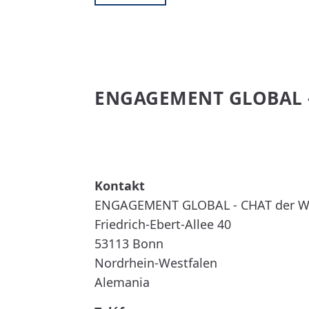
ENGAGEMENT GLOBAL -
READ MORE
ABOUT
ENGAGEMENT
GLOBAL
-
CHAT
DER
ENGAGEMENT GLOBAL - CHAT der 
WELTEN
Friedrich-Ebert-Allee 40
53113
Bonn
Nordrhein-Westfalen
Alemania