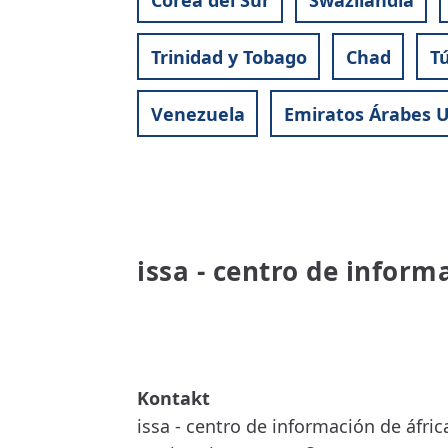
Trinidad y Tobago
Chad
T
Venezuela
Emiratos Árabes 
issa - centro de inform
READ MORE
ABOUT
ISSA
-
CENTRO
DE
INFORMACIÓN
issa - centro de información de áfric
DE