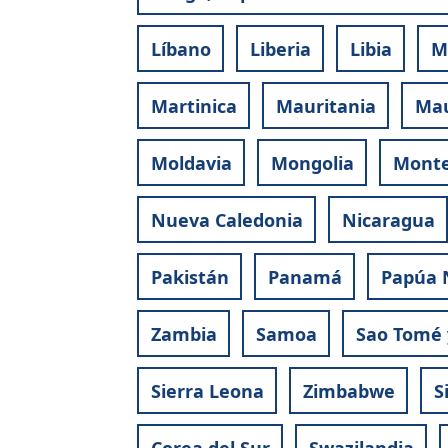
Líbano
Liberia
Libia
M
Martinica
Mauritania
Mau
Moldavia
Mongolia
Mont
Nueva Caledonia
Nicaragua
Pakistán
Panamá
Papúa 
Zambia
Samoa
Sao Tomé 
Sierra Leona
Zimbabwe
S
Corea del Sur
Swazilandia