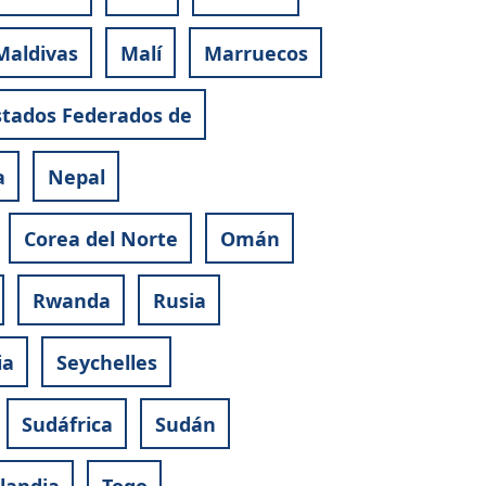
Maldivas
Malí
Marruecos
stados Federados de
a
Nepal
Corea del Norte
Omán
Rwanda
Rusia
ia
Seychelles
Sudáfrica
Sudán
ilandia
Togo