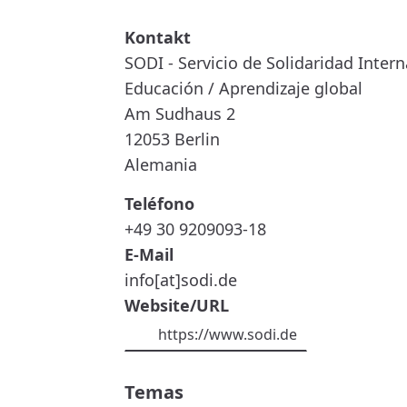
SODI
-
SERVICIO
DE
SOLIDARIDAD
SODI - Servicio de Solidaridad Inter
INTERNACIONAL
Educación / Aprendizaje global
Am Sudhaus 2
12053
Berlin
Alemania
Teléfono
+49 30 9209093-18
E-Mail
info[at]sodi.de
Website/URL
https://www.sodi.de
Temas