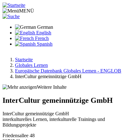
Direkt
zum
MENÜ
Inhalt
German
English
French
Spanish
Startseite
Globales Lernen
Pfadnavigation
Europäische Datenbank Globales Lernen - ENGLOB
InterCultur gemeinnützige GmbH
Weitere Inhalte
InterCultur gemeinnützige GmbH
InterCultur gemeinnützige GmbH
interkulturelles Lernen, interkulturelle Trainings und
Bildungsprojekte
Friedensallee 48