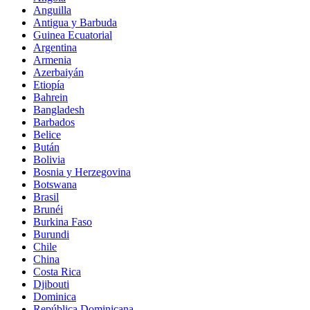
Anguilla
Antigua y Barbuda
Guinea Ecuatorial
Argentina
Armenia
Azerbaiyán
Etiopía
Bahrein
Bangladesh
Barbados
Belice
Bután
Bolivia
Bosnia y Herzegovina
Botswana
Brasil
Brunéi
Burkina Faso
Burundi
Chile
China
Costa Rica
Djibouti
Dominica
República Dominicana