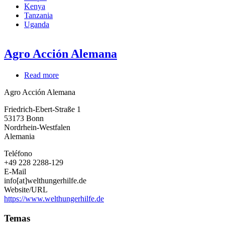
Kenya
Tanzania
Uganda
Agro Acción Alemana
Read more
about
Agro
Agro Acción Alemana
Acción
Alemana
Friedrich-Ebert-Straße 1
53173
Bonn
Nordrhein-Westfalen
Alemania
Teléfono
+49 228 2288-129
E-Mail
info[at]welthungerhilfe.de
Website/URL
https://www.welthungerhilfe.de
Temas