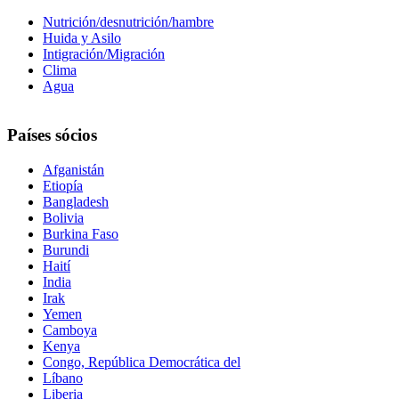
Nutrición/desnutrición/hambre
Huida y Asilo
Intigración/Migración
Clima
Agua
Países sócios
Afganistán
Etiopía
Bangladesh
Bolivia
Burkina Faso
Burundi
Haití
India
Irak
Yemen
Camboya
Kenya
Congo, República Democrática del
Líbano
Liberia