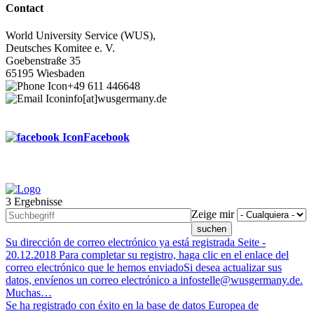
Contact
World University Service (WUS),
Deutsches Komitee e. V.
Goebenstraße 35
65195 Wiesbaden
+49 611 446648
info[at]wusgermany.de
Facebook
3 Ergebnisse
Footer
Zeige mir
menu
Su dirección de correo electrónico ya está registrada
Seite -
20.12.2018
Para completar su registro, haga clic en el enlace del
correo electrónico que le hemos enviadoSi desea actualizar sus
datos, envíenos un correo electrónico a infostelle@wusgermany.de.
Muchas…
Se ha registrado con éxito en la base de datos Europea de