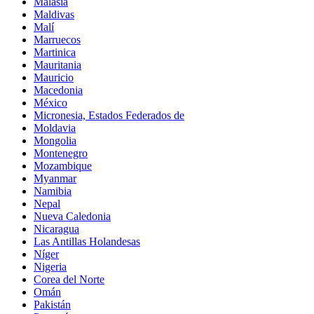
Malasia
Maldivas
Malí
Marruecos
Martinica
Mauritania
Mauricio
Macedonia
México
Micronesia, Estados Federados de
Moldavia
Mongolia
Montenegro
Mozambique
Myanmar
Namibia
Nepal
Nueva Caledonia
Nicaragua
Las Antillas Holandesas
Níger
Nigeria
Corea del Norte
Omán
Pakistán