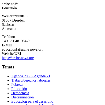
arche
arche noVa
noVa
Educatión
Weißeritzstraße 3
01067
Dresden
Sachsen
Alemania
Teléfono
+49 351 481984-0
E-Mail
education[at]arche-nova.org
Website/URL
https://arche-nova.org
Temas
Agenda 2030 / Agenda 21
Trabajo/derechos laborales
Pobreza
Educación
Democracia
Discriminación
Educación para el desarrollo