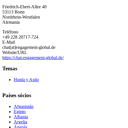
-
Friedrich-Ebert-Allee 40
CHAT
53113
Bonn
der
Nordrhein-Westfalen
WELTEN
Alemania
Teléfono
+49 228 20717-724
E-Mail
chat[at]engagement-global.de
Website/URL
https://chat.engagement-global.de/
Temas
Huida y Asilo
Países sócios
Afganistán
Egipto
Albania
Argelia
Angola