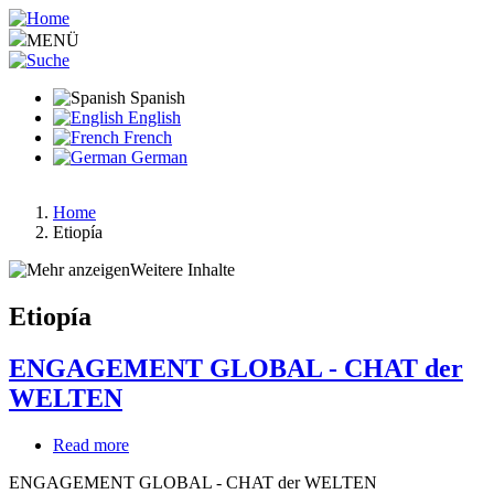
Pasar
al
MENÜ
contenido
principal
Spanish
English
French
German
Home
Etiopía
Ruta
de
Weitere Inhalte
navegación
Etiopía
ENGAGEMENT GLOBAL - CHAT der
WELTEN
Read more
about
ENGAGEMENT
ENGAGEMENT GLOBAL - CHAT der WELTEN
GLOBAL