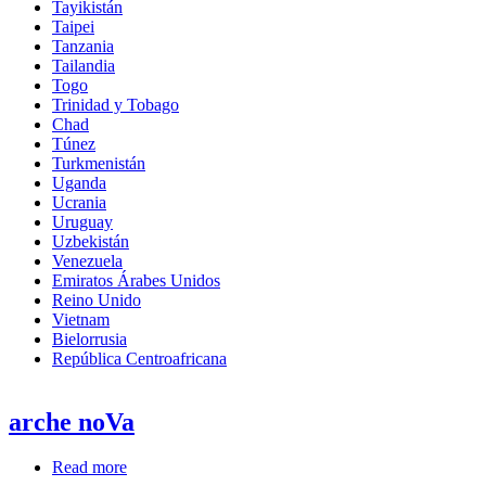
Tayikistán
Taipei
Tanzania
Tailandia
Togo
Trinidad y Tobago
Chad
Túnez
Turkmenistán
Uganda
Ucrania
Uruguay
Uzbekistán
Venezuela
Emiratos Árabes Unidos
Reino Unido
Vietnam
Bielorrusia
República Centroafricana
arche noVa
Read more
about