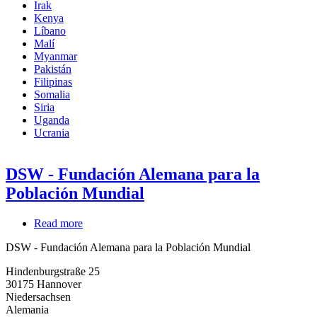
Irak
Kenya
Líbano
Malí
Myanmar
Pakistán
Filipinas
Somalia
Siria
Uganda
Ucrania
DSW - Fundación Alemana para la
Población Mundial
Read more
about
DSW
DSW - Fundación Alemana para la Población Mundial
-
Fundación
Hindenburgstraße 25
Alemana
30175
Hannover
para
Niedersachsen
la
Alemania
Población