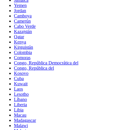
Jamaica
Yemen
Jordan
Camboya
Camerún
Cabo Verde
Kazajstán
Qatar
Kenya
Kirguistán
Colombia
Comoras
Congo, República Democrática del
Congo, República del
Kosovo
Cuba
Kuwait
Laos
Lesotho
Líbano
Liberia
Libia
Macau
Madagascar
Malawi