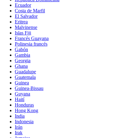
Ecuador
Costa de Marfil
El Salvador
Eritrea
Malvinense
Islas Fiji
Francés Guayana
Polinesia francés
Gabón
Gambia
Georgia
Ghana
Guadalupe
Guatemala
Guinea
Guinea-Bissau
Guyana
Haití
Honduras
Hong Kong
India
Indonesia
Irán
Irak