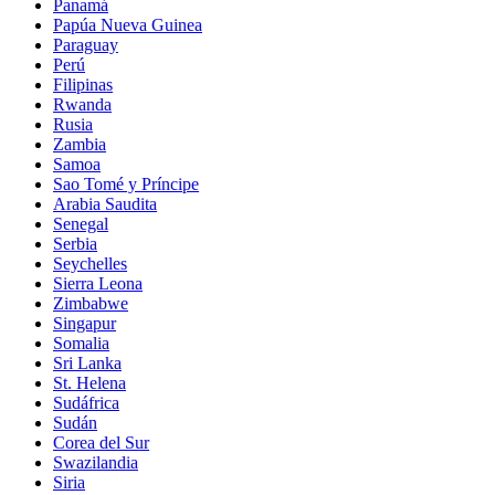
Panamá
Papúa Nueva Guinea
Paraguay
Perú
Filipinas
Rwanda
Rusia
Zambia
Samoa
Sao Tomé y Príncipe
Arabia Saudita
Senegal
Serbia
Seychelles
Sierra Leona
Zimbabwe
Singapur
Somalia
Sri Lanka
St. Helena
Sudáfrica
Sudán
Corea del Sur
Swazilandia
Siria