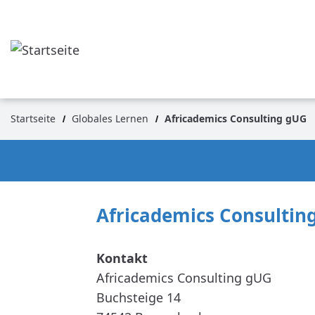
Direkt
zum
Inhalt
Startseite
Globales Lernen
Africademics Consulting gUG
Pfadnavigation
Africademics Consultin
Africademics Consulting gUG
Buchsteige 14