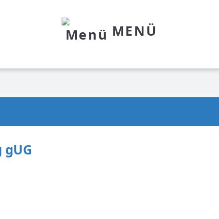
MENÜ
g gUG