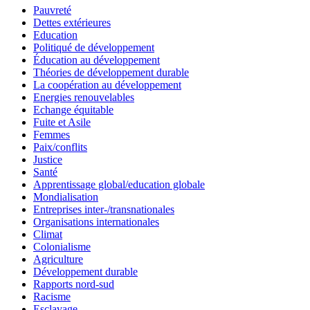
Pauvreté
Dettes extérieures
Education
Politiqué de développement
Éducation au développement
Théories de développement durable
La coopération au développement
Energies renouvelables
Echange équitable
Fuite et Asile
Femmes
Paix/conflits
Justice
Santé
Apprentissage global/education globale
Mondialisation
Entreprises inter-/transnationales
Organisations internationales
Climat
Colonialisme
Agriculture
Développement durable
Rapports nord-sud
Racisme
Esclavage