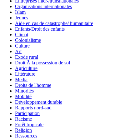
Entreprises inter-/transnationales
Organisations internationales
Islam
Jeunes
Aide en cas de catastrophe/ humanitaire
Enfants/Droit des enfants
Climat
Colonialisme
Culture
Art
Exode rural
Droit Ã la possession de sol
Agriculture
Littérature
Media
Droits de l'homme
Minorités
Mobilité
Développement durable
Rapports nord-sud
Participation
Racisme
Forêt tropicale
Religion
Ressources