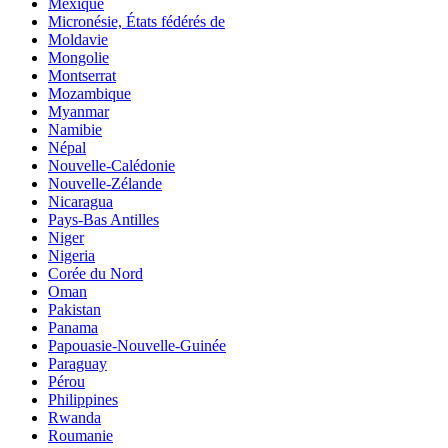
Mexique
Micronésie, États fédérés de
Moldavie
Mongolie
Montserrat
Mozambique
Myanmar
Namibie
Népal
Nouvelle-Calédonie
Nouvelle-Zélande
Nicaragua
Pays-Bas Antilles
Niger
Nigeria
Corée du Nord
Oman
Pakistan
Panama
Papouasie-Nouvelle-Guinée
Paraguay
Pérou
Philippines
Rwanda
Roumanie