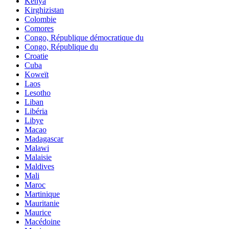
Kenya
Kirghizistan
Colombie
Comores
Congo, République démocratique du
Congo, République du
Croatie
Cuba
Koweït
Laos
Lesotho
Liban
Libéria
Libye
Macao
Madagascar
Malawi
Malaisie
Maldives
Mali
Maroc
Martinique
Mauritanie
Maurice
Macédoine