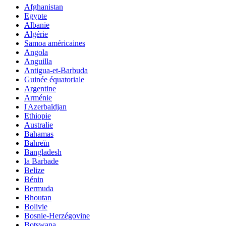
Afghanistan
Egypte
Albanie
Algérie
Samoa américaines
Angola
Anguilla
Antigua-et-Barbuda
Guinée équatoriale
Argentine
Arménie
l'Azerbaïdjan
Ethiopie
Australie
Bahamas
Bahreïn
Bangladesh
la Barbade
Belize
Bénin
Bermuda
Bhoutan
Bolivie
Bosnie-Herzégovine
Botswana