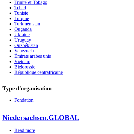
Trinité-et-Tobago
Tchad
Tunisie
Turquie
Turkménistan
Ouganda
Ukraine
Uruguay
Ouzbékistan
Venezuela
Émirats arabes unis
Vietnam
Biélorussie
République centrafricaine
Type d'organisation
Fondation
Niedersachsen.GLOBAL
Read more
about