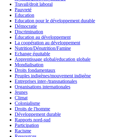
Travail/droit laboral
Pauvreté
Education
Education pour le développement durable
Démocratie
Discrimination
Éducation au développement
La coopération au développement
Nutrition/Dénutrition/Famine
Echange équitable
Apprentissage global/education globale
Mondialisation
Droits fondamentaux
Peuples indigènes/mouvement indigène
Entreprises inter-/transnationales
Organisations internationales
Jeunes
Climat
Colonialisme
Droits de l'homme
Développement durable
Rapports nord-sud
Participation
Racisme
Ressources