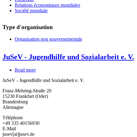
Relations économiques mondiales
Société mondiale
Type d'organisation
Organisation non gouvernementale
JuSeV - Jugendhilfe und Sozialarbeit e. V.
Read more
about
JuSeV
JuSeV - Jugendhilfe und Sozialarbeit e. V.
-
Jugendhilfe
Franz-Mehring-Straße 20
und
15230
Frankfurt (Oder)
Sozialarbeit
Brandenburg
e.
Allemagne
V.
Téléphone
+49 335 40156930
E-Mail
jusev[at]jusev.de