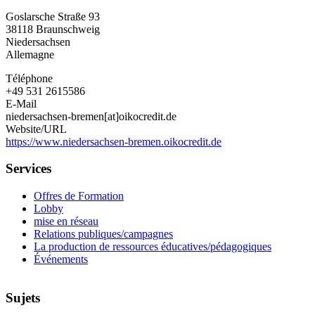
Niedersachsen-
Goslarsche Straße 93
Bremen
38118
Braunschweig
e.V.
Niedersachsen
Allemagne
Téléphone
+49 531 2615586
E-Mail
niedersachsen-bremen[at]oikocredit.de
Website/URL
https://www.niedersachsen-bremen.oikocredit.de
Services
Offres de Formation
Lobby
mise en réseau
Relations publiques/campagnes
La production de ressources éducatives/pédagogiques
Événements
Sujets