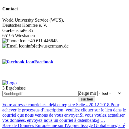
Contact
World University Service (WUS),
Deutsches Komitee e. V.
Goebenstraße 35
65195 Wiesbaden
+49 611 446648
info[at]wusgermany.de
Facebook
3 Ergebnisse
Footer
Zeige mir
menu
Votre adresse courriel est déjà enregistré
Seite -
20.12.2018
Pour
achever le processus d’inscription, veuillez cliquer sur le lien dans le
courriel que nous venons de vous envoyer.Si vous voulez actualiser
vos donnèes, envoyez-nous un courriel à datenbank@…
Base de Données Européenne sur l'Apprentissage Global enregistré