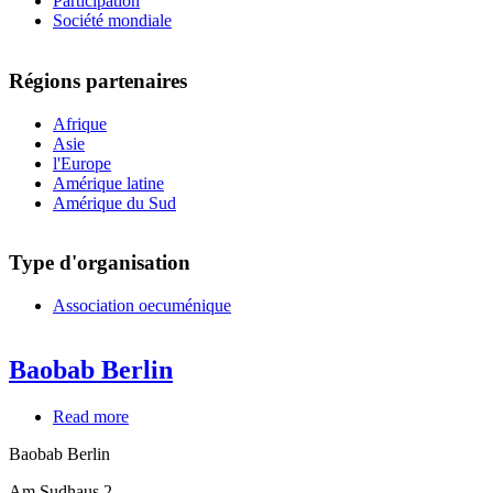
Participation
Société mondiale
Régions partenaires
Afrique
Asie
l'Europe
Amérique latine
Amérique du Sud
Type d'organisation
Association oecuménique
Baobab Berlin
Read more
about
Baobab
Baobab Berlin
Berlin
Am Sudhaus 2