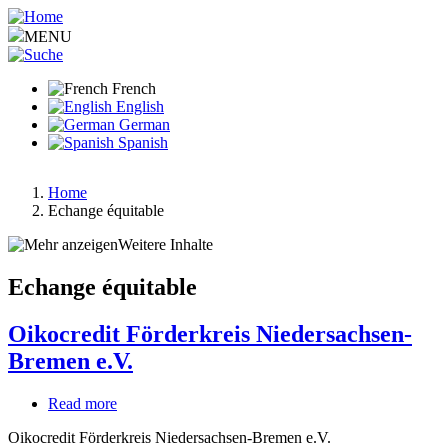
Aller
au
MENU
contenu
principal
French
English
German
Spanish
Home
Echange équitable
Fil
d'Ariane
Weitere Inhalte
Echange équitable
Oikocredit Förderkreis Niedersachsen-
Bremen e.V.
Read more
about
Oikocredit
Oikocredit Förderkreis Niedersachsen-Bremen e.V.
Förderkreis