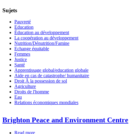
Sujets
Pauvreté
Education
Éducation au développement
La coopération au développement
Nutrition/Dénutrition/Famine
Echange équitable
Femmes
Justice
Santé
Apprentissage global/education globale
Aide en cas de catastrophe/ humanitaire
Droit Ã la possession de sol
Agriculture
Droits de l'homme
Eau
Relations économiques mondiales
Brighton Peace and Environment Centre
Read more
about