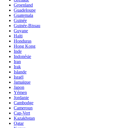
Groenland
Guadeloupe
Guatemala
Guinée
Guinée-Bissau
Guyane
Haïti
Honduras
Hong Kong
Inde
Indonésie
Iran
Irak
Islande
Israël
Jamaïque
Japon
Yémen
Jordanie
Cambodge
Cameroun
Cap-Vert
Kazakhstan
Qatar