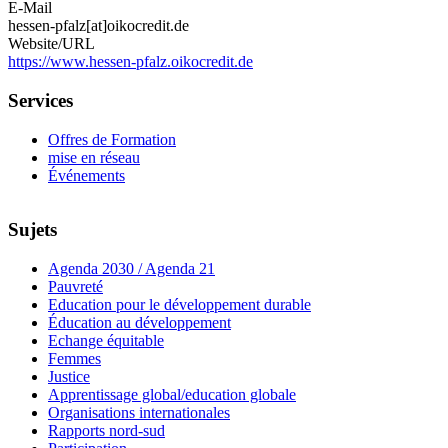
E-Mail
hessen-pfalz[at]oikocredit.de
Website/URL
https://www.hessen-pfalz.oikocredit.de
Services
Offres de Formation
mise en réseau
Événements
Sujets
Agenda 2030 / Agenda 21
Pauvreté
Education pour le développement durable
Éducation au développement
Echange équitable
Femmes
Justice
Apprentissage global/education globale
Organisations internationales
Rapports nord-sud