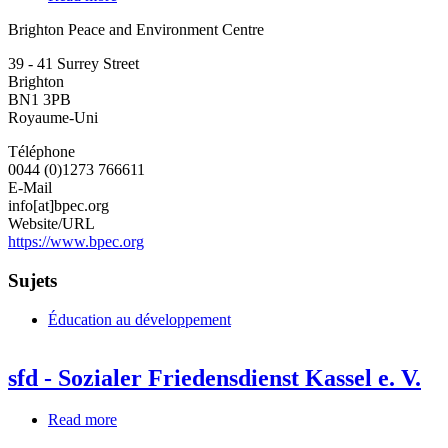
Brighton
Brighton Peace and Environment Centre
Peace
and
39 - 41 Surrey Street
Environment
Brighton
Centre
BN1 3PB
Royaume-Uni
Téléphone
0044 (0)1273 766611
E-Mail
info[at]bpec.org
Website/URL
https://www.bpec.org
Sujets
Éducation au développement
sfd - Sozialer Friedensdienst Kassel e. V.
Read more
about
sfd