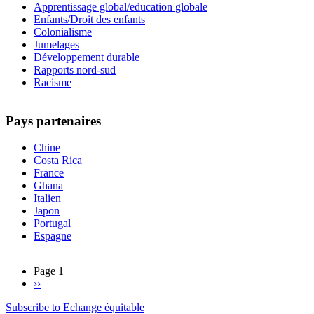
Apprentissage global/education globale
Enfants/Droit des enfants
Colonialisme
Jumelages
Développement durable
Rapports nord-sud
Racisme
Pays partenaires
Chine
Costa Rica
France
Ghana
Italien
Japon
Portugal
Espagne
Page 1
Next
››
Pagination
page
Subscribe to Echange équitable