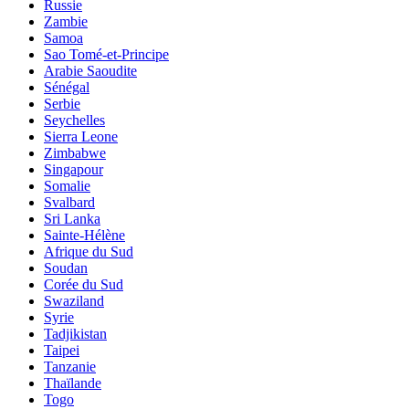
Russie
Zambie
Samoa
Sao Tomé-et-Principe
Arabie Saoudite
Sénégal
Serbie
Seychelles
Sierra Leone
Zimbabwe
Singapour
Somalie
Svalbard
Sri Lanka
Sainte-Hélène
Afrique du Sud
Soudan
Corée du Sud
Swaziland
Syrie
Tadjikistan
Taipei
Tanzanie
Thaïlande
Togo