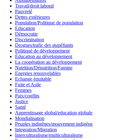
Alphabétisation
Travail/droit laboral
Pauvreté
Dettes extérieures
Population/Politique de population
Education
Démocratie
Discrimination
Drogues/trafic des stupéfiants
Politiqué de développement
Éducation au développement
La coopération au développement
Nutrition/Dénutrition/Famine
Energies renouvelables
Echange équitable
Fuite et Asile
Femmes
Paix/conflits
Justice
Santé
Apprentissage global/education globale
Mondialisation
Peuples indigènes/mouvement indigène
Integration/Migration
Interculturalisme/multiculturalisme