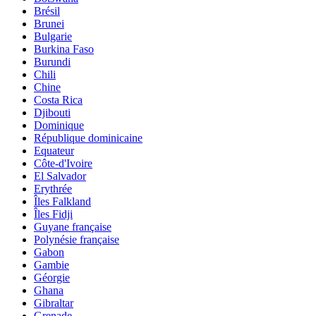
Brésil
Brunei
Bulgarie
Burkina Faso
Burundi
Chili
Chine
Costa Rica
Djibouti
Dominique
République dominicaine
Equateur
Côte-d'Ivoire
El Salvador
Erythrée
Îles Falkland
Îles Fidji
Guyane française
Polynésie française
Gabon
Gambie
Géorgie
Ghana
Gibraltar
Grenade