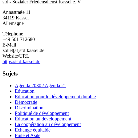
sfd - Sozialer Friedensdienst Kassel e. V.
-
Sozialer
Annastraße 11
Friedensdienst
34119
Kassel
Kassel
Allemagne
e.
V.
Téléphone
+49 561 712680
E-Mail
zollet[at]sfd-kassel.de
Website/URL
https://sfd-kassel.de
Sujets
Agenda 2030 / Agenda 21
Education
Education pour le développement durable
Démocratie
Discrimination
Politiqué de développement
Éducation au développement
La coopération au développement
Echange équitable
Fuite et Asile