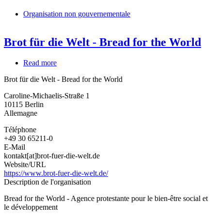
Organisation non gouvernementale
Brot für die Welt - Bread for the World
Read more
about
Brot
Brot für die Welt - Bread for the World
für
die
Caroline-Michaelis-Straße 1
Welt
10115
Berlin
-
Allemagne
Bread
for
Téléphone
the
+49 30 65211-0
World
E-Mail
kontakt[at]brot-fuer-die-welt.de
Website/URL
https://www.brot-fuer-die-welt.de/
Description de l'organisation
Bread for the World - Agence protestante pour le bien-être social et
le développement