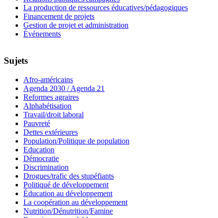
La production de ressources éducatives/pédagogiques
Financement de projets
Gestion de projet et administration
Événements
Sujets
Afro-américains
Agenda 2030 / Agenda 21
Reformes agraires
Alphabétisation
Travail/droit laboral
Pauvreté
Dettes extérieures
Population/Politique de population
Education
Démocratie
Discrimination
Drogues/trafic des stupéfiants
Politiqué de développement
Éducation au développement
La coopération au développement
Nutrition/Dénutrition/Famine