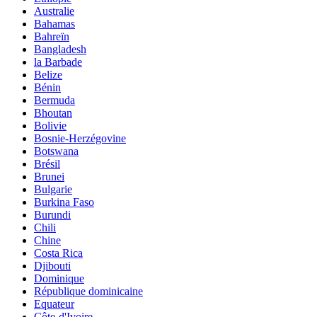
Australie
Bahamas
Bahreïn
Bangladesh
la Barbade
Belize
Bénin
Bermuda
Bhoutan
Bolivie
Bosnie-Herzégovine
Botswana
Brésil
Brunei
Bulgarie
Burkina Faso
Burundi
Chili
Chine
Costa Rica
Djibouti
Dominique
République dominicaine
Equateur
Côte-d'Ivoire