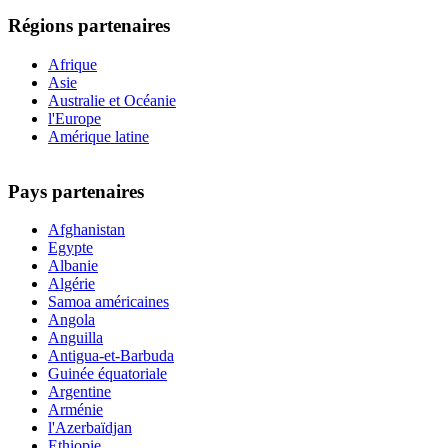
Régions partenaires
Afrique
Asie
Australie et Océanie
l'Europe
Amérique latine
Pays partenaires
Afghanistan
Egypte
Albanie
Algérie
Samoa américaines
Angola
Anguilla
Antigua-et-Barbuda
Guinée équatoriale
Argentine
Arménie
l'Azerbaïdjan
Ethiopie