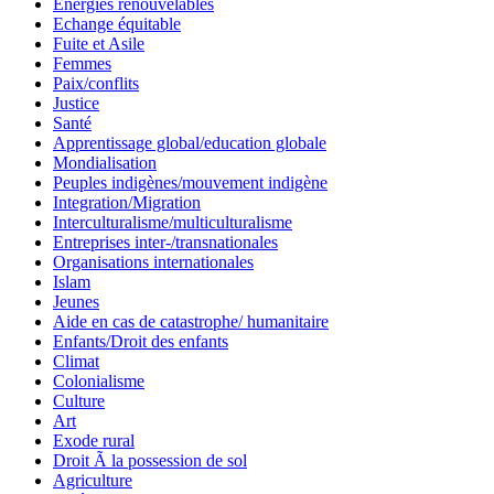
Energies renouvelables
Echange équitable
Fuite et Asile
Femmes
Paix/conflits
Justice
Santé
Apprentissage global/education globale
Mondialisation
Peuples indigènes/mouvement indigène
Integration/Migration
Interculturalisme/multiculturalisme
Entreprises inter-/transnationales
Organisations internationales
Islam
Jeunes
Aide en cas de catastrophe/ humanitaire
Enfants/Droit des enfants
Climat
Colonialisme
Culture
Art
Exode rural
Droit Ã la possession de sol
Agriculture