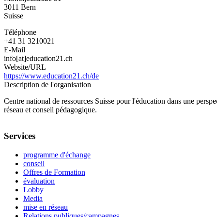
3011
Bern
Suisse
Téléphone
+41 31 3210021
E-Mail
info[at]education21.ch
Website/URL
https://www.education21.ch/de
Description de l'organisation
Centre national de ressources Suisse pour l'éducation dans une perspe
réseau et conseil pédagogique.
Services
programme d'échange
conseil
Offres de Formation
évaluation
Lobby
Media
mise en réseau
Relations publiques/campagnes