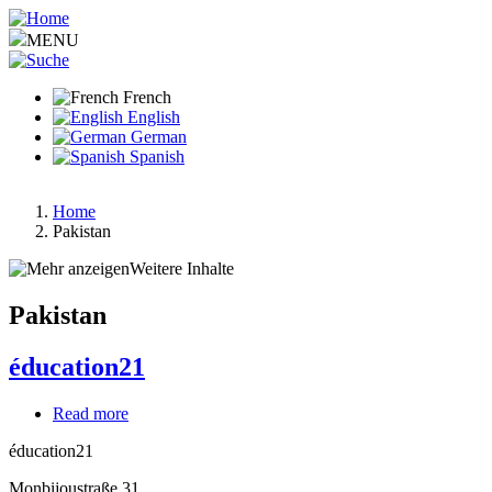
Aller
au
MENU
contenu
principal
French
English
German
Spanish
Home
Pakistan
Fil
d'Ariane
Weitere Inhalte
Pakistan
éducation21
Read more
about
éducation21
éducation21
Monbijoustraße 31