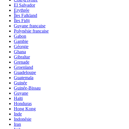
El Salvador
Erythrée
Îles Falkland
Îles Fidji
Guyane française
Polynésie française
Gabon
Gambie
Géorgie
Ghana
Gibraltar
Grenade
Groenland
Guadeloupe
Guatemala
Guinée
Guinée-Bissau
Guyane
Haïti
Honduras
Hong Kong
Inde
Indonésie
Iran