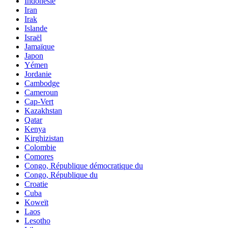
Indonésie
Iran
Irak
Islande
Israël
Jamaïque
Japon
Yémen
Jordanie
Cambodge
Cameroun
Cap-Vert
Kazakhstan
Qatar
Kenya
Kirghizistan
Colombie
Comores
Congo, République démocratique du
Congo, République du
Croatie
Cuba
Koweït
Laos
Lesotho