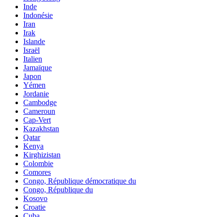
Inde
Indonésie
Iran
Irak
Islande
Israël
Italien
Jamaïque
Japon
Yémen
Jordanie
Cambodge
Cameroun
Cap-Vert
Kazakhstan
Qatar
Kenya
Kirghizistan
Colombie
Comores
Congo, République démocratique du
Congo, République du
Kosovo
Croatie
Cuba