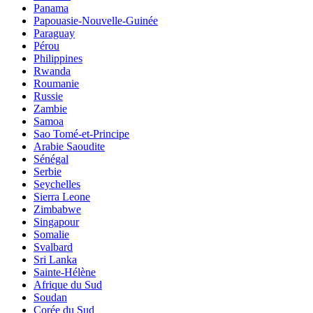
Panama
Papouasie-Nouvelle-Guinée
Paraguay
Pérou
Philippines
Rwanda
Roumanie
Russie
Zambie
Samoa
Sao Tomé-et-Principe
Arabie Saoudite
Sénégal
Serbie
Seychelles
Sierra Leone
Zimbabwe
Singapour
Somalie
Svalbard
Sri Lanka
Sainte-Hélène
Afrique du Sud
Soudan
Corée du Sud