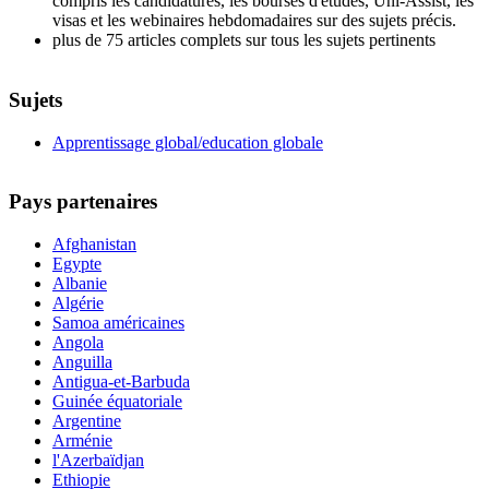
compris les candidatures, les bourses d'études, Uni-Assist, les
visas et les webinaires hebdomadaires sur des sujets précis.
plus de 75 articles complets sur tous les sujets pertinents
Sujets
Apprentissage global/education globale
Pays partenaires
Afghanistan
Egypte
Albanie
Algérie
Samoa américaines
Angola
Anguilla
Antigua-et-Barbuda
Guinée équatoriale
Argentine
Arménie
l'Azerbaïdjan
Ethiopie