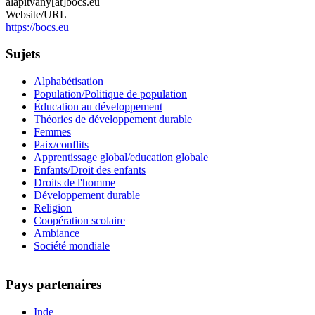
alapitvany[at]bocs.eu
Website/URL
https://bocs.eu
Sujets
Alphabétisation
Population/Politique de population
Éducation au développement
Théories de développement durable
Femmes
Paix/conflits
Apprentissage global/education globale
Enfants/Droit des enfants
Droits de l'homme
Développement durable
Religion
Coopération scolaire
Ambiance
Société mondiale
Pays partenaires
Inde