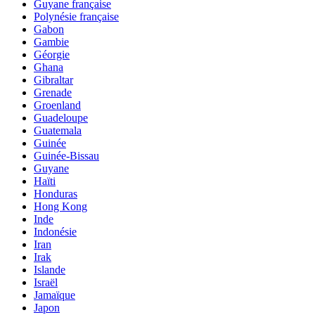
Guyane française
Polynésie française
Gabon
Gambie
Géorgie
Ghana
Gibraltar
Grenade
Groenland
Guadeloupe
Guatemala
Guinée
Guinée-Bissau
Guyane
Haïti
Honduras
Hong Kong
Inde
Indonésie
Iran
Irak
Islande
Israël
Jamaïque
Japon