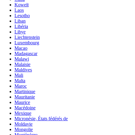
Koweït
Laos
Lesotho
Liban
Libéria
Libye
Liechtenstein
Luxembourg
Macao
Madagascar
Malawi
Malaisie
Maldives
Mali
Malta
Maroc
Martinique
Mauritanie
Maurice
Macédoine
Mexique
Micronésie, États fédérés de
Moldavie
Mongolie
Monténégro