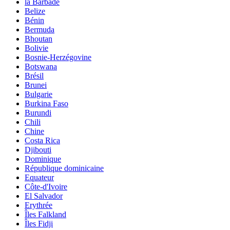
la Barbade
Belize
Bénin
Bermuda
Bhoutan
Bolivie
Bosnie-Herzégovine
Botswana
Brésil
Brunei
Bulgarie
Burkina Faso
Burundi
Chili
Chine
Costa Rica
Djibouti
Dominique
République dominicaine
Equateur
Côte-d'Ivoire
El Salvador
Erythrée
Îles Falkland
Îles Fidji