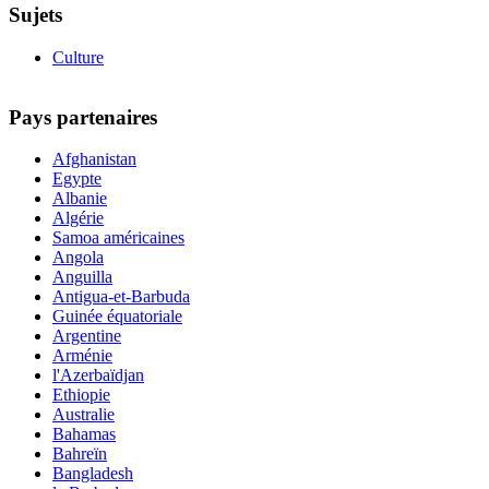
Sujets
Culture
Pays partenaires
Afghanistan
Egypte
Albanie
Algérie
Samoa américaines
Angola
Anguilla
Antigua-et-Barbuda
Guinée équatoriale
Argentine
Arménie
l'Azerbaïdjan
Ethiopie
Australie
Bahamas
Bahreïn
Bangladesh