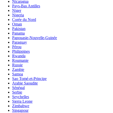
Nicaragua
Pays-Bas Antilles
Niger
Nigeria
Corée du Nord
Oman
Pakistan
Panama
Papouasie-Nouvelle-Guinée
Paraguay
Pérou
Philippines
Rwanda
Roumanie
Russie
Zambie
Samoa
Sao Tomé-et-Principe
Arabie Saoudite
Sénégal
Serbie
Seychelles
Sierra Leone
Zimbabwe
Singapour