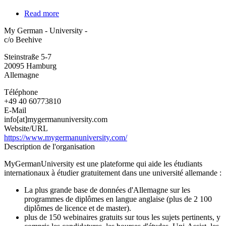
Read more
about
My
My German - University -
German
c/o Beehive
-
University
Steinstraße 5-7
-
20095
Hamburg
Allemagne
Téléphone
+49 40 60773810
E-Mail
info[at]mygermanuniversity.com
Website/URL
https://www.mygermanuniversity.com/
Description de l'organisation
MyGermanUniversity est une plateforme qui aide les étudiants
internationaux à étudier gratuitement dans une université allemande :
La plus grande base de données d'Allemagne sur les
programmes de diplômes en langue anglaise (plus de 2 100
diplômes de licence et de master).
plus de 150 webinaires gratuits sur tous les sujets pertinents, y