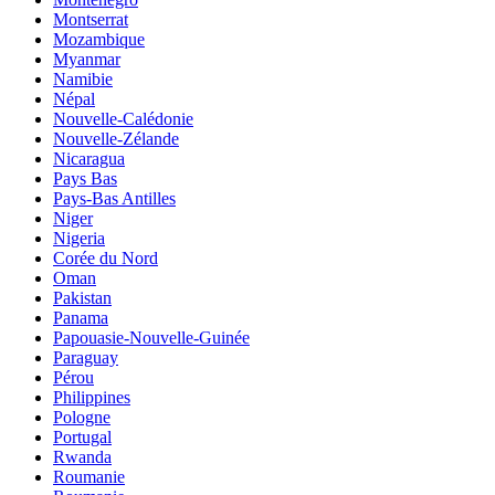
Montserrat
Mozambique
Myanmar
Namibie
Népal
Nouvelle-Calédonie
Nouvelle-Zélande
Nicaragua
Pays Bas
Pays-Bas Antilles
Niger
Nigeria
Corée du Nord
Oman
Pakistan
Panama
Papouasie-Nouvelle-Guinée
Paraguay
Pérou
Philippines
Pologne
Portugal
Rwanda
Roumanie