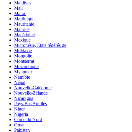
Maldives
Mali
Maroc
Martinique
Mauritanie
Maurice
Macédoine
Mexique
Micronésie, États fédérés de
Moldavie
Mongolie
Montserrat
Mozambique
Myanmar
Namibie
Népal
Nouvelle-Calédonie
Nouvelle-Zélande
Nicaragua
Pays-Bas Antilles
Niger
Nigeria
Corée du Nord
Oman
Pakistan