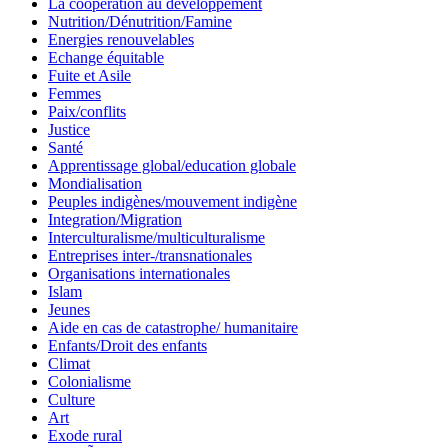
La coopération au développement
Nutrition/Dénutrition/Famine
Energies renouvelables
Echange équitable
Fuite et Asile
Femmes
Paix/conflits
Justice
Santé
Apprentissage global/education globale
Mondialisation
Peuples indigènes/mouvement indigène
Integration/Migration
Interculturalisme/multiculturalisme
Entreprises inter-/transnationales
Organisations internationales
Islam
Jeunes
Aide en cas de catastrophe/ humanitaire
Enfants/Droit des enfants
Climat
Colonialisme
Culture
Art
Exode rural