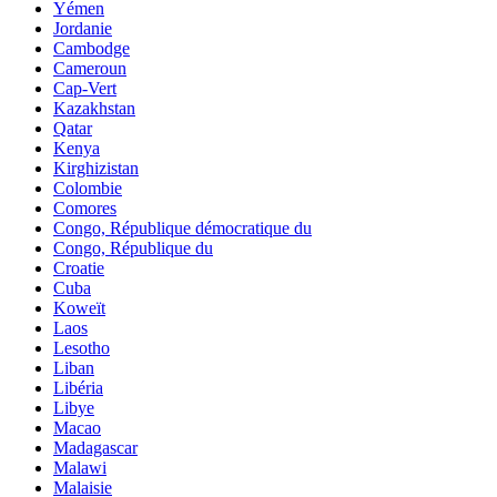
Yémen
Jordanie
Cambodge
Cameroun
Cap-Vert
Kazakhstan
Qatar
Kenya
Kirghizistan
Colombie
Comores
Congo, République démocratique du
Congo, République du
Croatie
Cuba
Koweït
Laos
Lesotho
Liban
Libéria
Libye
Macao
Madagascar
Malawi
Malaisie