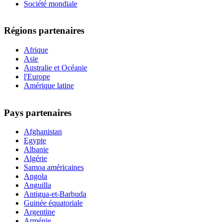
Société mondiale
Régions partenaires
Afrique
Asie
Australie et Océanie
l'Europe
Amérique latine
Pays partenaires
Afghanistan
Egypte
Albanie
Algérie
Samoa américaines
Angola
Anguilla
Antigua-et-Barbuda
Guinée équatoriale
Argentine
Arménie