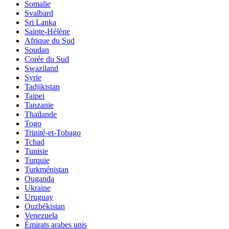
Somalie
Svalbard
Sri Lanka
Sainte-Hélène
Afrique du Sud
Soudan
Corée du Sud
Swaziland
Syrie
Tadjikistan
Taipei
Tanzanie
Thaïlande
Togo
Trinité-et-Tobago
Tchad
Tunisie
Turquie
Turkménistan
Ouganda
Ukraine
Uruguay
Ouzbékistan
Venezuela
Émirats arabes unis