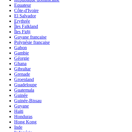
Equateur
Côte-d'Ivoire
El Salvador
Erythrée
Îles Falkland
Îles Fidji
Guyane française
Polynésie française
Gabon
Gambie
Géorgie
Ghana
Gibraltar
Grenade
Groenland
Guadeloupe
Guatemala
Guinée
Guinée-Bissau
Guyane
Haïti
Honduras
Hong Kong
Inde