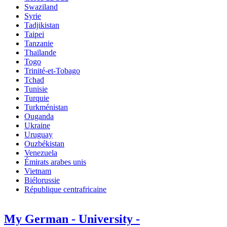
Swaziland
Syrie
Tadjikistan
Taipei
Tanzanie
Thaïlande
Togo
Trinité-et-Tobago
Tchad
Tunisie
Turquie
Turkménistan
Ouganda
Ukraine
Uruguay
Ouzbékistan
Venezuela
Émirats arabes unis
Vietnam
Biélorussie
République centrafricaine
My German - University -