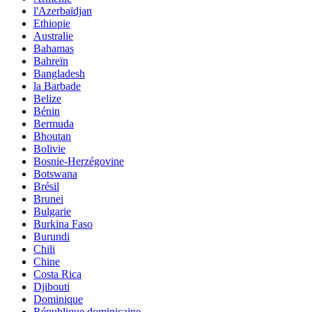
l'Azerbaïdjan
Ethiopie
Australie
Bahamas
Bahreïn
Bangladesh
la Barbade
Belize
Bénin
Bermuda
Bhoutan
Bolivie
Bosnie-Herzégovine
Botswana
Brésil
Brunei
Bulgarie
Burkina Faso
Burundi
Chili
Chine
Costa Rica
Djibouti
Dominique
République dominicaine