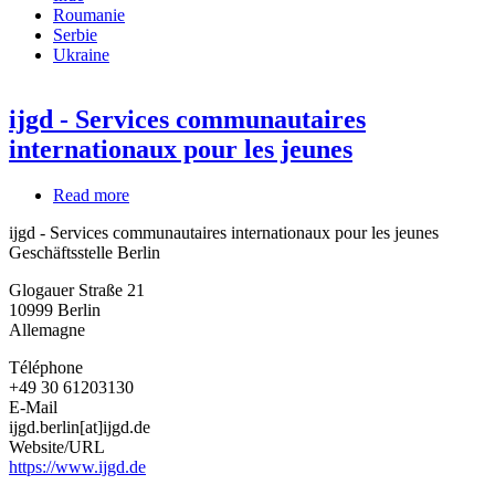
Roumanie
Serbie
Ukraine
ijgd - Services communautaires
internationaux pour les jeunes
Read more
about
ijgd
ijgd - Services communautaires internationaux pour les jeunes
-
Geschäftsstelle Berlin
Services
communautaires
Glogauer Straße 21
internationaux
10999
Berlin
pour
Allemagne
les
jeunes
Téléphone
+49 30 61203130
E-Mail
ijgd.berlin[at]ijgd.de
Website/URL
https://www.ijgd.de