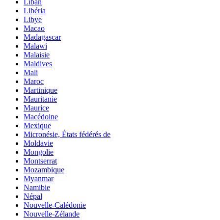
Liban
Libéria
Libye
Macao
Madagascar
Malawi
Malaisie
Maldives
Mali
Maroc
Martinique
Mauritanie
Maurice
Macédoine
Mexique
Micronésie, États fédérés de
Moldavie
Mongolie
Montserrat
Mozambique
Myanmar
Namibie
Népal
Nouvelle-Calédonie
Nouvelle-Zélande