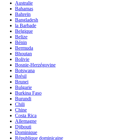
Australie
Bahamas
Bahreïn
Bangladesh
la Barbade
Belgique
Belize
Bénin
Bermuda
Bhoutan
Bolivie
Bosnie-Herzégovine
Botswana
Brésil
Brunei
Bulgarie
Burkina Faso
Burundi
Chili
Chine
Costa Rica
Allemagne
Djibouti
Dominique
République dominicaine