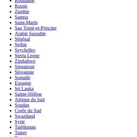
Roumanie
Russie
Zambie
Samoa
Saint-Marin
Sao Tomé-et-Principe
Arabie Saoudite
Sénégal
Serbie
Seychelles
Sierra Leone
Zimbabwe
Singapour
Slovaquie
Somalie
Espagne
Sri Lanka
Sainte-Hélène
Afrique du Sud
Soudan
Corée du Sud
Swaziland
Syrie
Tadjikistan
Taipei