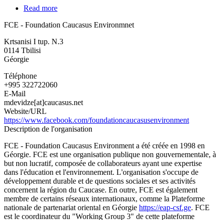
Read more
about
FCE
FCE - Foundation Caucasus Environmnet
-
Foundation
Krtsanisi I tup. N.3
Caucasus
0114
Tbilisi
Environmnet
Géorgie
Téléphone
+995 322722060
E-Mail
mdevidze[at]caucasus.net
Website/URL
https://www.facebook.com/foundationcaucasusenvironment
Description de l'organisation
FCE - Foundation Caucasus Environment a été créée en 1998 en
Géorgie. FCE est une organisation publique non gouvernementale, à
but non lucratif, composée de collaborateurs ayant une expertise
dans l'éducation et l'environnement. L'organisation s'occupe de
développement durable et de questions sociales et ses activités
concernent la région du Caucase. En outre, FCE est également
membre de certains réseaux internationaux, comme la Plateforme
nationale de partenariat oriental en Géorgie
https://eap-csf.ge
. FCE
est le coordinateur du "Working Group 3" de cette plateforme