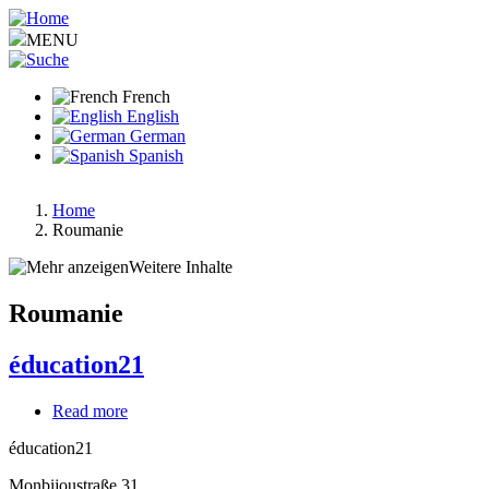
Aller
au
MENU
contenu
principal
French
English
German
Spanish
Home
Roumanie
Fil
d'Ariane
Weitere Inhalte
Roumanie
éducation21
Read more
about
éducation21
éducation21
Monbijoustraße 31