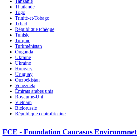
Tanzanie
Thaïlande
Togo
Trinité-et-Tobago
Tchad
République tchèque
Tunisie
Turquie
Turkménistan
Ouganda
Ukraine
Ukraine
Hungary
Uruguay
Ouzbékistan
Venezuela
Émirats arabes unis
Royaume-Uni
Vietnam
Biélorussie
République centrafricaine
FCE - Foundation Caucasus Environmnet