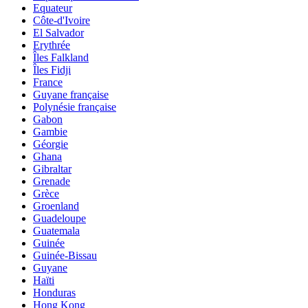
Equateur
Côte-d'Ivoire
El Salvador
Erythrée
Îles Falkland
Îles Fidji
France
Guyane française
Polynésie française
Gabon
Gambie
Géorgie
Ghana
Gibraltar
Grenade
Grèce
Groenland
Guadeloupe
Guatemala
Guinée
Guinée-Bissau
Guyane
Haïti
Honduras
Hong Kong