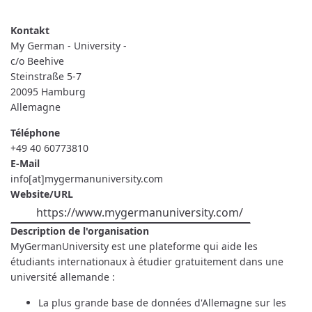
READ MORE
ABOUT
MY
GERMAN
-
UNIVERSITY
My German - University -
-
c/o Beehive
Steinstraße 5-7
20095
Hamburg
Allemagne
Téléphone
+49 40 60773810
E-Mail
info[at]mygermanuniversity.com
Website/URL
https://www.mygermanuniversity.com/
Description de l'organisation
MyGermanUniversity est une plateforme qui aide les
étudiants internationaux à étudier gratuitement dans une
université allemande :
La plus grande base de données d'Allemagne sur les