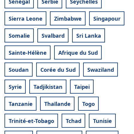
Sénégal
Serbie
Seychelles
Sierra Leone
Zimbabwe
Singapour
Somalie
Svalbard
Sri Lanka
Sainte-Hélène
Afrique du Sud
Soudan
Corée du Sud
Swaziland
Syrie
Tadjikistan
Taipei
Tanzanie
Thaïlande
Togo
Trinité-et-Tobago
Tchad
Tunisie