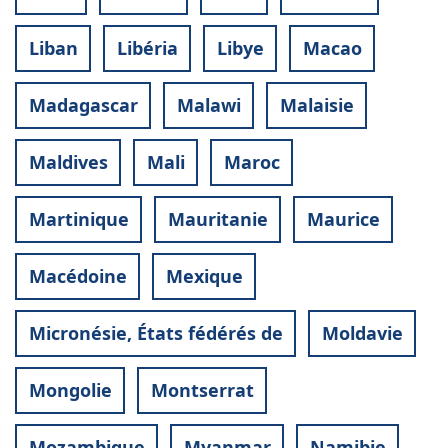
Liban
Libéria
Libye
Macao
Madagascar
Malawi
Malaisie
Maldives
Mali
Maroc
Martinique
Mauritanie
Maurice
Macédoine
Mexique
Micronésie, États fédérés de
Moldavie
Mongolie
Montserrat
Mozambique
Myanmar
Namibie