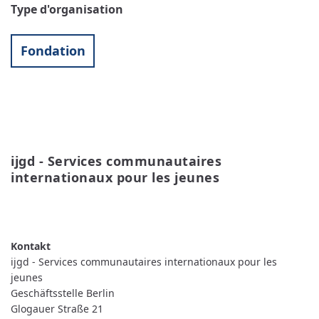
Type d'organisation
Fondation
ijgd - Services communautaires 
internationaux pour les jeunes
READ MORE
ABOUT
IJGD
-
SERVICES
COMMUNAUTAIRES
ijgd - Services communautaires internationaux pour les
INTERNATIONAUX
POUR
jeunes
LES
Geschäftsstelle Berlin
JEUNES
Glogauer Straße 21