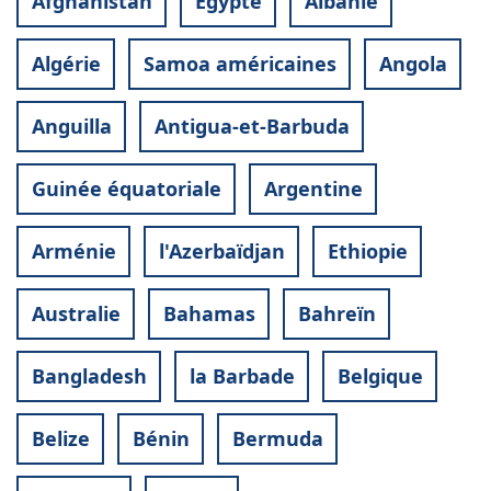
Afghanistan
Egypte
Albanie
Algérie
Samoa américaines
Angola
Anguilla
Antigua-et-Barbuda
Guinée équatoriale
Argentine
Arménie
l'Azerbaïdjan
Ethiopie
Australie
Bahamas
Bahreïn
Bangladesh
la Barbade
Belgique
Belize
Bénin
Bermuda