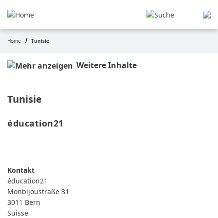
Aller
au
contenu
principal
Home
Tunisie
Fil
d'Ariane
Weitere Inhalte
Tunisie
éducation21 
READ MORE
ABOUT
ÉDUCATION21
éducation21
Monbijoustraße 31
3011
Bern
Suisse