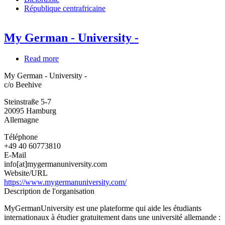
République centrafricaine
My German - University -
Read more
about
My
My German - University -
German
c/o Beehive
-
University
Steinstraße 5-7
-
20095
Hamburg
Allemagne
Téléphone
+49 40 60773810
E-Mail
info[at]mygermanuniversity.com
Website/URL
https://www.mygermanuniversity.com/
Description de l'organisation
MyGermanUniversity est une plateforme qui aide les étudiants
internationaux à étudier gratuitement dans une université allemande :