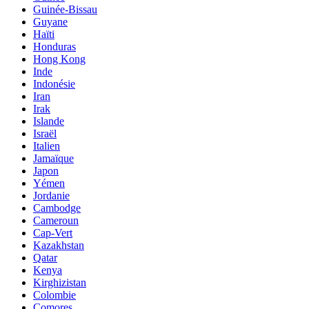
Guinée-Bissau
Guyane
Haïti
Honduras
Hong Kong
Inde
Indonésie
Iran
Irak
Islande
Israël
Italien
Jamaïque
Japon
Yémen
Jordanie
Cambodge
Cameroun
Cap-Vert
Kazakhstan
Qatar
Kenya
Kirghizistan
Colombie
Comores