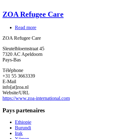
ZOA Refugee Care
Read more
about
ZOA
ZOA Refugee Care
Refugee
Care
Sleutelbloemstraat 45
7320
AC Apeldoorn
Pays-Bas
Téléphone
+31 55 3663339
E-Mail
info[at]zoa.nl
Website/URL
https://www.zoa-international.com
Pays partenaires
Ethiopie
Burundi
Irak
Yémen