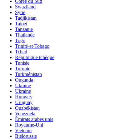
Corée du Sud
Swaziland
Syrie
Tadjikistan
Taipei
Tanzanie
Thaïlande
Togo
Trinité-et-Tobago
Tchad
République tchèque
Tunisie
Turquie
Turkménistan
Ouganda
Ukraine
Ukraine
Hungary
Uruguay
Ouzbékistan
Venezuela
Émirats arabes unis
Royaume-Uni
Vietnam
Biélorussie