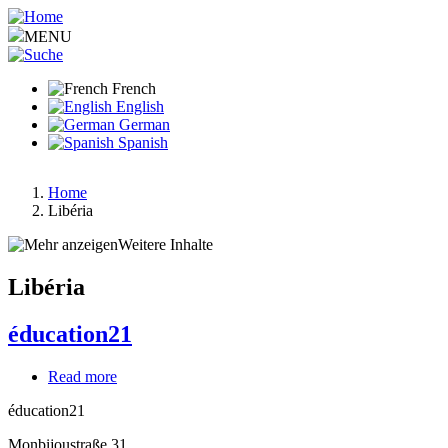
Aller
au
MENU
contenu
principal
French
English
German
Spanish
Home
Libéria
Fil
d'Ariane
Weitere Inhalte
Libéria
éducation21
Read more
about
éducation21
éducation21
Monbijoustraße 31