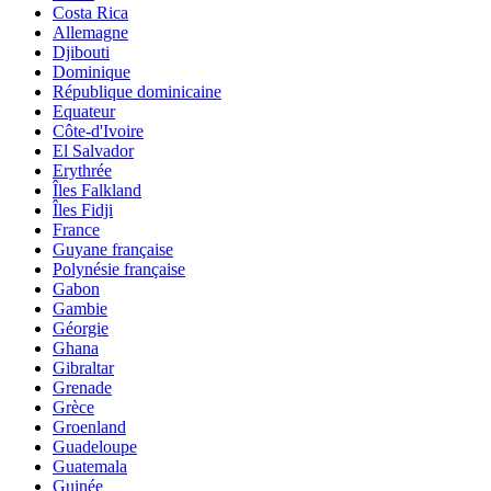
Costa Rica
Allemagne
Djibouti
Dominique
République dominicaine
Equateur
Côte-d'Ivoire
El Salvador
Erythrée
Îles Falkland
Îles Fidji
France
Guyane française
Polynésie française
Gabon
Gambie
Géorgie
Ghana
Gibraltar
Grenade
Grèce
Groenland
Guadeloupe
Guatemala
Guinée