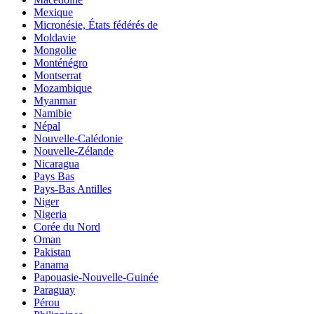
Mexique
Micronésie, États fédérés de
Moldavie
Mongolie
Monténégro
Montserrat
Mozambique
Myanmar
Namibie
Népal
Nouvelle-Calédonie
Nouvelle-Zélande
Nicaragua
Pays Bas
Pays-Bas Antilles
Niger
Nigeria
Corée du Nord
Oman
Pakistan
Panama
Papouasie-Nouvelle-Guinée
Paraguay
Pérou