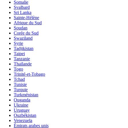
Somalie
Svalbard
Sri Lanka
Sainte-Hélène
Afrique du Sud
Soudan
Corée du Sud
Swaziland
Syrie
Tadjikistan
Taipei
Tanzanie
Thaïlande
Togo
Trinité-et-Tobago
Tchad
Tunisie
Turquie
Turkménistan
Ouganda
Ukraine
Uruguay
Ouzbékistan
Venezuela
Émirats arabes unis