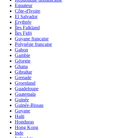
Equateur
Côte-d'Ivoire
El Salvador
Erythrée
Îles Falkland
Îles Fidji
Guyane française
Polynésie française
Gabon
Gambie
Géorgie
Ghana
Gibraltar
Grenade
Groenland
Guadeloupe
Guatemala
Guinée
Guinée-Bissau
Guyane
Haïti
Honduras
Hong Kong
Inde