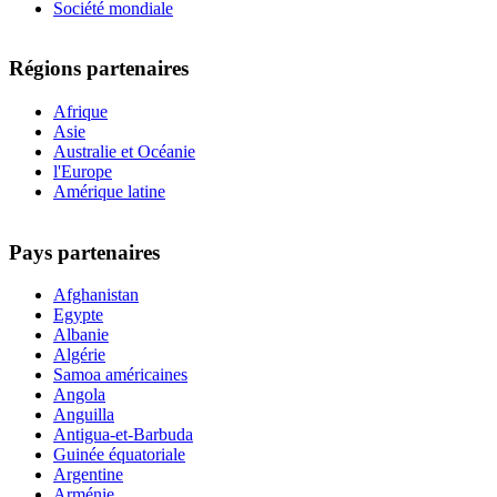
Société mondiale
Régions partenaires
Afrique
Asie
Australie et Océanie
l'Europe
Amérique latine
Pays partenaires
Afghanistan
Egypte
Albanie
Algérie
Samoa américaines
Angola
Anguilla
Antigua-et-Barbuda
Guinée équatoriale
Argentine
Arménie