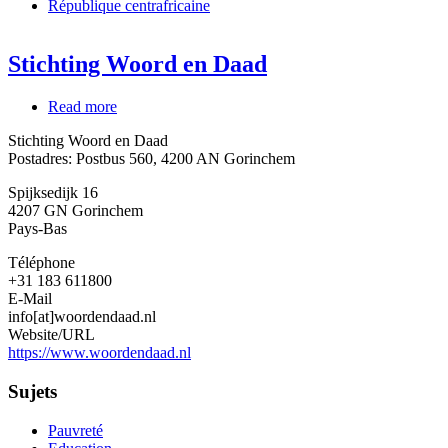
République centrafricaine
Stichting Woord en Daad
Read more
about
Stichting
Stichting Woord en Daad
Woord
Postadres: Postbus 560, 4200 AN Gorinchem
en
Daad
Spijksedijk 16
4207 GN
Gorinchem
Pays-Bas
Téléphone
+31 183 611800
E-Mail
info[at]woordendaad.nl
Website/URL
https://www.woordendaad.nl
Sujets
Pauvreté