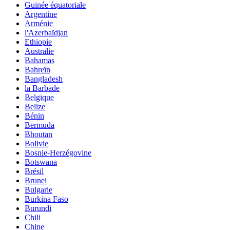
Guinée équatoriale
Argentine
Arménie
l'Azerbaïdjan
Ethiopie
Australie
Bahamas
Bahreïn
Bangladesh
la Barbade
Belgique
Belize
Bénin
Bermuda
Bhoutan
Bolivie
Bosnie-Herzégovine
Botswana
Brésil
Brunei
Bulgarie
Burkina Faso
Burundi
Chili
Chine