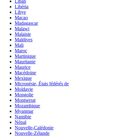
Liban
Libéria
Libye
Macao
Madagascar
Malawi
Malaisie
Maldives
Mali
Maroc
Martinique
Mauritanie
Maurice
Macédoine
Mexique
Micronésie, États fédérés de
Moldavie
Mongolie
Montserrat
Mozambique
Myanmar
Namibie
Népal
Nouvelle-Calédonie
Nouvelle-Zélande