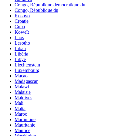
Congo, République démocratique du
Congo, République du
Kosovo
Croatie
Cuba
Koweït
Laos
Lesotho
Liban
Libéria
Libye
Liechtenstein
Luxembourg
Macao
Madagascar
Malawi
Malaisie
Maldives
Mali
Malta
Maroc
Martinique
Mauritanie
Maurice
Macédoine