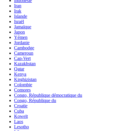
Indonésie
Iran
Irak
Islande
Israël
Jamaïque
Japon
Yémen
Jordanie
Cambodge
Cameroun
Cap-Vert
Kazakhstan
Qatar
Kenya
Kirghizistan
Colombie
Comores
Congo, République démocratique du
Congo, République du
Croatie
Cuba
Koweït
Laos
Lesotho