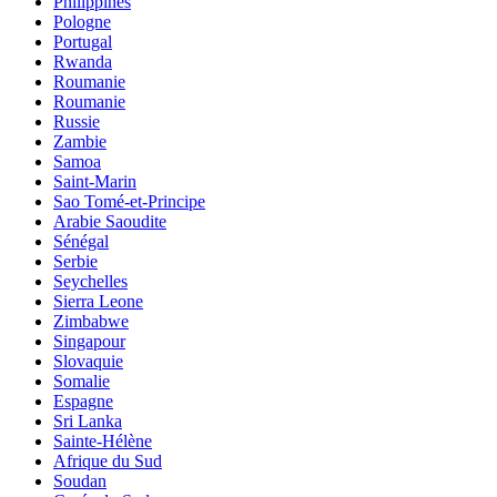
Philippines
Pologne
Portugal
Rwanda
Roumanie
Roumanie
Russie
Zambie
Samoa
Saint-Marin
Sao Tomé-et-Principe
Arabie Saoudite
Sénégal
Serbie
Seychelles
Sierra Leone
Zimbabwe
Singapour
Slovaquie
Somalie
Espagne
Sri Lanka
Sainte-Hélène
Afrique du Sud
Soudan