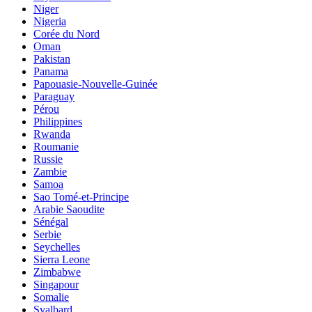
Niger
Nigeria
Corée du Nord
Oman
Pakistan
Panama
Papouasie-Nouvelle-Guinée
Paraguay
Pérou
Philippines
Rwanda
Roumanie
Russie
Zambie
Samoa
Sao Tomé-et-Principe
Arabie Saoudite
Sénégal
Serbie
Seychelles
Sierra Leone
Zimbabwe
Singapour
Somalie
Svalbard