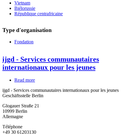
Vietnam
Biélorussie
République centrafricaine
Type d'organisation
Fondation
ijgd - Services communautaires
internationaux pour les jeunes
Read more
about
ijgd
ijgd - Services communautaires internationaux pour les jeunes
-
Geschäftsstelle Berlin
Services
communautaires
Glogauer Straße 21
internationaux
10999
Berlin
pour
Allemagne
les
jeunes
Téléphone
+49 30 61203130