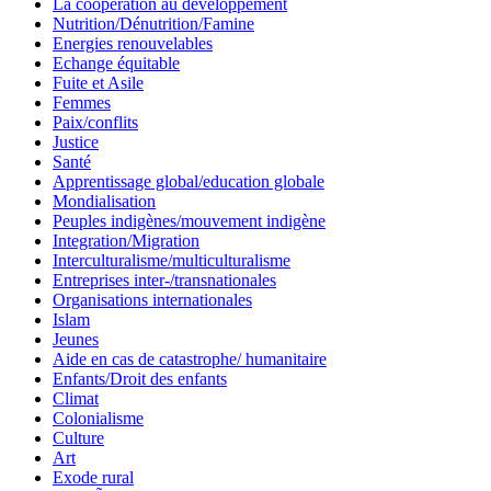
La coopération au développement
Nutrition/Dénutrition/Famine
Energies renouvelables
Echange équitable
Fuite et Asile
Femmes
Paix/conflits
Justice
Santé
Apprentissage global/education globale
Mondialisation
Peuples indigènes/mouvement indigène
Integration/Migration
Interculturalisme/multiculturalisme
Entreprises inter-/transnationales
Organisations internationales
Islam
Jeunes
Aide en cas de catastrophe/ humanitaire
Enfants/Droit des enfants
Climat
Colonialisme
Culture
Art
Exode rural