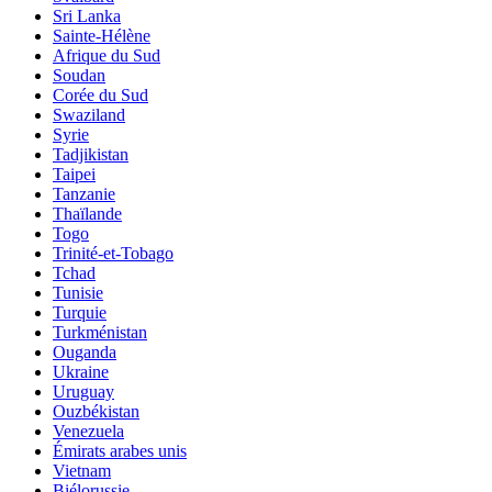
Sri Lanka
Sainte-Hélène
Afrique du Sud
Soudan
Corée du Sud
Swaziland
Syrie
Tadjikistan
Taipei
Tanzanie
Thaïlande
Togo
Trinité-et-Tobago
Tchad
Tunisie
Turquie
Turkménistan
Ouganda
Ukraine
Uruguay
Ouzbékistan
Venezuela
Émirats arabes unis
Vietnam
Biélorussie