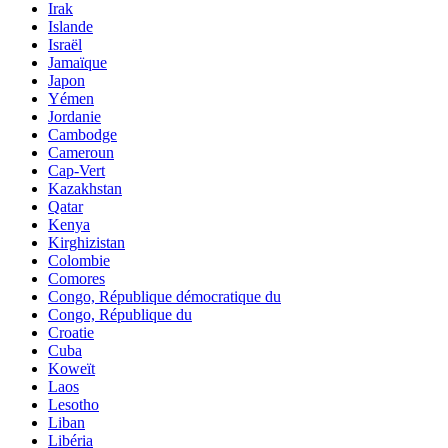
Irak
Islande
Israël
Jamaïque
Japon
Yémen
Jordanie
Cambodge
Cameroun
Cap-Vert
Kazakhstan
Qatar
Kenya
Kirghizistan
Colombie
Comores
Congo, République démocratique du
Congo, République du
Croatie
Cuba
Koweït
Laos
Lesotho
Liban
Libéria