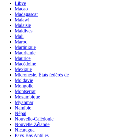
Libye
Macao
Madagascar
Malawi
Malaisie
Maldives
Mali
Maroc
Martinique
Mauritanie
Maurice
Macédoine
Mexique
Micronésie, États fédérés de
Moldavie
Mongolie
Montserrat
Mozambique
Myanmar
Namibie
Népal
Nouvelle-Calédonie
Nouvelle-Zélande
Nicaragua
Pays-Bas Antilles