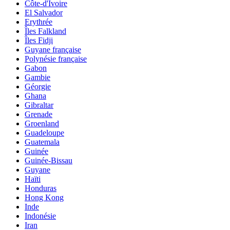
Côte-d'Ivoire
El Salvador
Erythrée
Îles Falkland
Îles Fidji
Guyane française
Polynésie française
Gabon
Gambie
Géorgie
Ghana
Gibraltar
Grenade
Groenland
Guadeloupe
Guatemala
Guinée
Guinée-Bissau
Guyane
Haïti
Honduras
Hong Kong
Inde
Indonésie
Iran