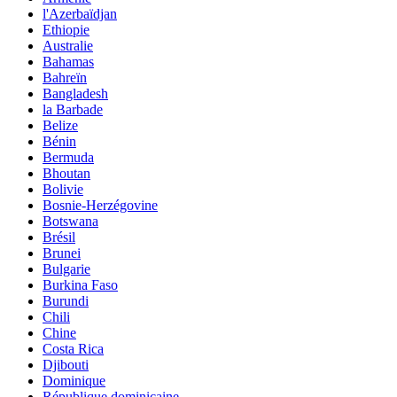
l'Azerbaïdjan
Ethiopie
Australie
Bahamas
Bahreïn
Bangladesh
la Barbade
Belize
Bénin
Bermuda
Bhoutan
Bolivie
Bosnie-Herzégovine
Botswana
Brésil
Brunei
Bulgarie
Burkina Faso
Burundi
Chili
Chine
Costa Rica
Djibouti
Dominique
République dominicaine