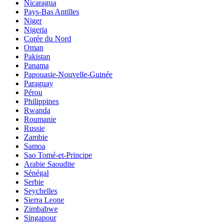
Nicaragua
Pays-Bas Antilles
Niger
Nigeria
Corée du Nord
Oman
Pakistan
Panama
Papouasie-Nouvelle-Guinée
Paraguay
Pérou
Philippines
Rwanda
Roumanie
Russie
Zambie
Samoa
Sao Tomé-et-Principe
Arabie Saoudite
Sénégal
Serbie
Seychelles
Sierra Leone
Zimbabwe
Singapour