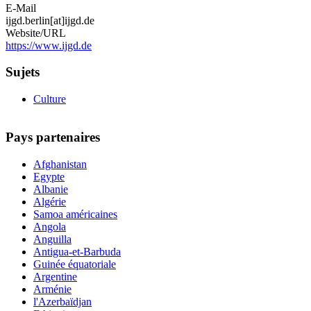
E-Mail
ijgd.berlin[at]ijgd.de
Website/URL
https://www.ijgd.de
Sujets
Culture
Pays partenaires
Afghanistan
Egypte
Albanie
Algérie
Samoa américaines
Angola
Anguilla
Antigua-et-Barbuda
Guinée équatoriale
Argentine
Arménie
l'Azerbaïdjan