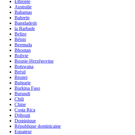
Ethiopie
Australie
Bahamas
Bahreïn
Bangladesh
la Barbade
Belize
Bénin
Bermuda
Bhoutan
Bolivie
Bosnie-Herzégovine
Botswana
Brésil
Brunei
Bulgarie
Burkina Faso
Burundi
Chili
Chine
Costa Rica
Djibouti
Dominique
République dominicaine
Equateur