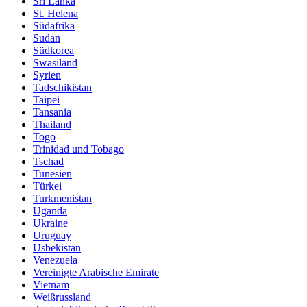
Sri Lanka
St. Helena
Südafrika
Sudan
Südkorea
Swasiland
Syrien
Tadschikistan
Taipei
Tansania
Thailand
Togo
Trinidad und Tobago
Tschad
Tunesien
Türkei
Turkmenistan
Uganda
Ukraine
Uruguay
Usbekistan
Venezuela
Vereinigte Arabische Emirate
Vietnam
Weißrussland