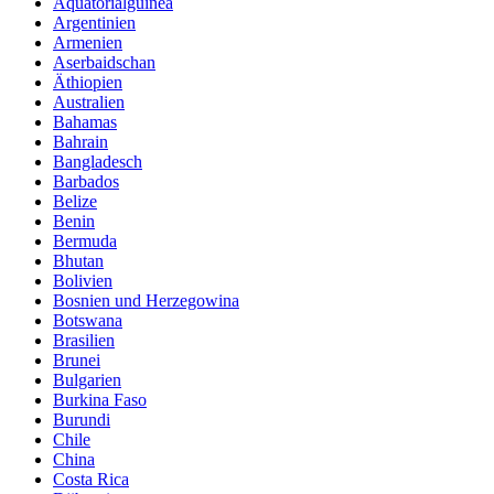
Äquatorialguinea
Argentinien
Armenien
Aserbaidschan
Äthiopien
Australien
Bahamas
Bahrain
Bangladesch
Barbados
Belize
Benin
Bermuda
Bhutan
Bolivien
Bosnien und Herzegowina
Botswana
Brasilien
Brunei
Bulgarien
Burkina Faso
Burundi
Chile
China
Costa Rica