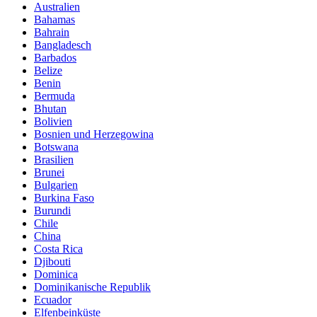
Australien
Bahamas
Bahrain
Bangladesch
Barbados
Belize
Benin
Bermuda
Bhutan
Bolivien
Bosnien und Herzegowina
Botswana
Brasilien
Brunei
Bulgarien
Burkina Faso
Burundi
Chile
China
Costa Rica
Djibouti
Dominica
Dominikanische Republik
Ecuador
Elfenbeinküste