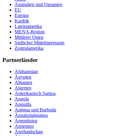
Australien und Ozeanien
EU
Europa
Karibik
Lateinamerika
MENA-Region
Mittlerer Osten
Südlicher Mittelmeerraum
Zentralamerika
Partnerländer
Afghanistan
Ägypten
Albanien
Algerien
Amerikanisch Samoa
Angola
Anguilla
Antigua und Barbuda
Äquatorialguinea
Argentinien
Armenien
Aserbaidschan