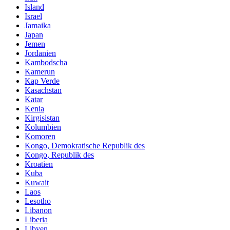
Island
Israel
Jamaika
Japan
Jemen
Jordanien
Kambodscha
Kamerun
Kap Verde
Kasachstan
Katar
Kenia
Kirgisistan
Kolumbien
Komoren
Kongo, Demokratische Republik des
Kongo, Republik des
Kroatien
Kuba
Kuwait
Laos
Lesotho
Libanon
Liberia
Libyen