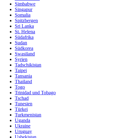
Simbabwe
Singapur
Somalia
Spitzbergen
Sri Lanka
St. Helena
Südafrika
Sudan
Südkorea
Swasiland
Syrien
Tadschikistan
Taipei
Tansania
Thailand
Togo
Trinidad und Tobago
Tschad
Tunesien
Türkei
Turkmenistan
Uganda
Ukraine
Uruguay
Usbekistan