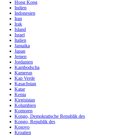
Hong Kong
Indien
Indonesien
Iran
Irak
Island
Israel
Italien
Jamaika
Japan
Jemen
Jordanien
Kambodscha
Kamerun
Kap Verde
Kasachstan
Katar
Kenia
Kirgisistan
Kolumbien
Komoren
Kongo, Demokratische Republik des
Kongo, Republik des
Kosovo
Kroatien