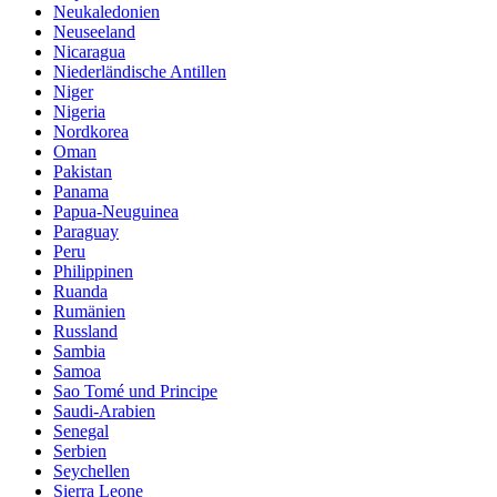
Neukaledonien
Neuseeland
Nicaragua
Niederländische Antillen
Niger
Nigeria
Nordkorea
Oman
Pakistan
Panama
Papua-Neuguinea
Paraguay
Peru
Philippinen
Ruanda
Rumänien
Russland
Sambia
Samoa
Sao Tomé und Principe
Saudi-Arabien
Senegal
Serbien
Seychellen
Sierra Leone