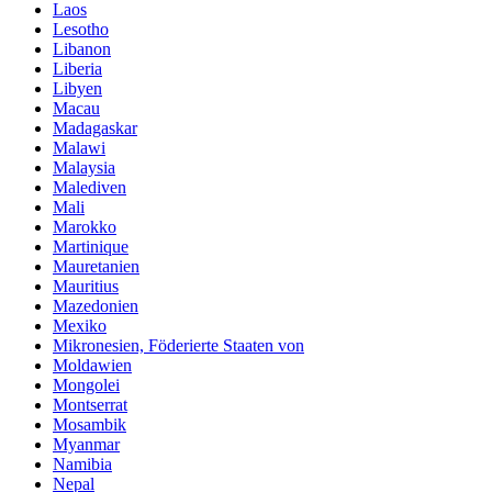
Laos
Lesotho
Libanon
Liberia
Libyen
Macau
Madagaskar
Malawi
Malaysia
Malediven
Mali
Marokko
Martinique
Mauretanien
Mauritius
Mazedonien
Mexiko
Mikronesien, Föderierte Staaten von
Moldawien
Mongolei
Montserrat
Mosambik
Myanmar
Namibia
Nepal