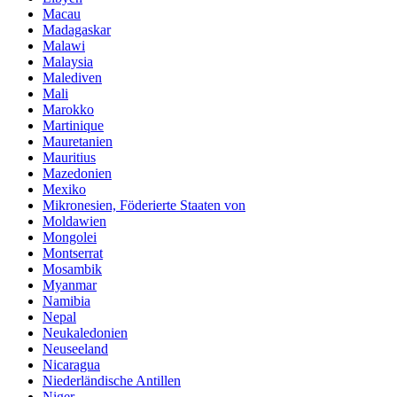
Macau
Madagaskar
Malawi
Malaysia
Malediven
Mali
Marokko
Martinique
Mauretanien
Mauritius
Mazedonien
Mexiko
Mikronesien, Föderierte Staaten von
Moldawien
Mongolei
Montserrat
Mosambik
Myanmar
Namibia
Nepal
Neukaledonien
Neuseeland
Nicaragua
Niederländische Antillen
Niger