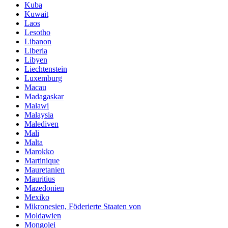
Kuba
Kuwait
Laos
Lesotho
Libanon
Liberia
Libyen
Liechtenstein
Luxemburg
Macau
Madagaskar
Malawi
Malaysia
Malediven
Mali
Malta
Marokko
Martinique
Mauretanien
Mauritius
Mazedonien
Mexiko
Mikronesien, Föderierte Staaten von
Moldawien
Mongolei