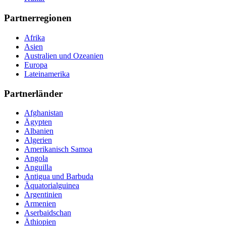
Partnerregionen
Afrika
Asien
Australien und Ozeanien
Europa
Lateinamerika
Partnerländer
Afghanistan
Ägypten
Albanien
Algerien
Amerikanisch Samoa
Angola
Anguilla
Antigua und Barbuda
Äquatorialguinea
Argentinien
Armenien
Aserbaidschan
Äthiopien