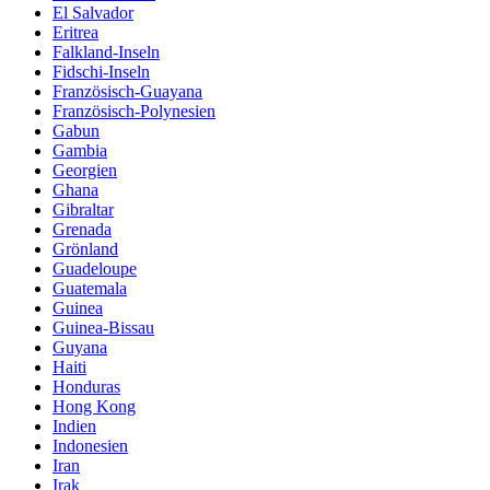
El Salvador
Eritrea
Falkland-Inseln
Fidschi-Inseln
Französisch-Guayana
Französisch-Polynesien
Gabun
Gambia
Georgien
Ghana
Gibraltar
Grenada
Grönland
Guadeloupe
Guatemala
Guinea
Guinea-Bissau
Guyana
Haiti
Honduras
Hong Kong
Indien
Indonesien
Iran
Irak