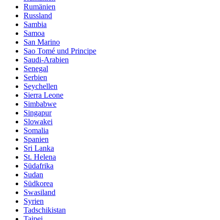
Rumänien
Russland
Sambia
Samoa
San Marino
Sao Tomé und Principe
Saudi-Arabien
Senegal
Serbien
Seychellen
Sierra Leone
Simbabwe
Singapur
Slowakei
Somalia
Spanien
Sri Lanka
St. Helena
Südafrika
Sudan
Südkorea
Swasiland
Syrien
Tadschikistan
Taipei