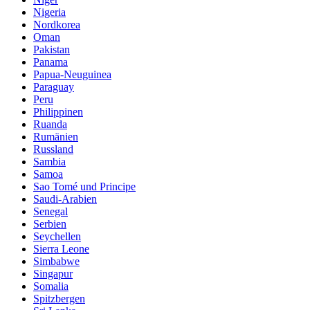
Nigeria
Nordkorea
Oman
Pakistan
Panama
Papua-Neuguinea
Paraguay
Peru
Philippinen
Ruanda
Rumänien
Russland
Sambia
Samoa
Sao Tomé und Principe
Saudi-Arabien
Senegal
Serbien
Seychellen
Sierra Leone
Simbabwe
Singapur
Somalia
Spitzbergen