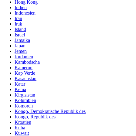
Hong Kong
Indien
Indonesien
Iran
Irak
Island
Israel
Jamaika
Japan
Jemen
Jordanien
Kambodscha
Kamerun
Kap Verde
Kasachstan
Katar
Kenia
Kirgisistan
Kolumbien
Komoren
Kongo, Demokratische Republik des
Kongo, Republik des
Kroatien
Kuba
Kuwait