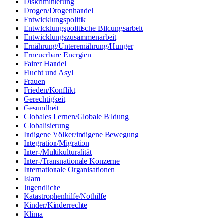
Diskriminierung
Drogen/Drogenhandel
Entwicklungspolitik
Entwicklungspolitische Bildungsarbeit
Entwicklungszusammenarbeit
Ernährung/Unterernährung/Hunger
Erneuerbare Energien
Fairer Handel
Flucht und Asyl
Frauen
Frieden/Konflikt
Gerechtigkeit
Gesundheit
Globales Lernen/Globale Bildung
Globalisierung
Indigene Völker/indigene Bewegung
Integration/Migration
Inter-/Multikulturalität
Inter-/Transnationale Konzerne
Internationale Organisationen
Islam
Jugendliche
Katastrophenhilfe/Nothilfe
Kinder/Kinderrechte
Klima