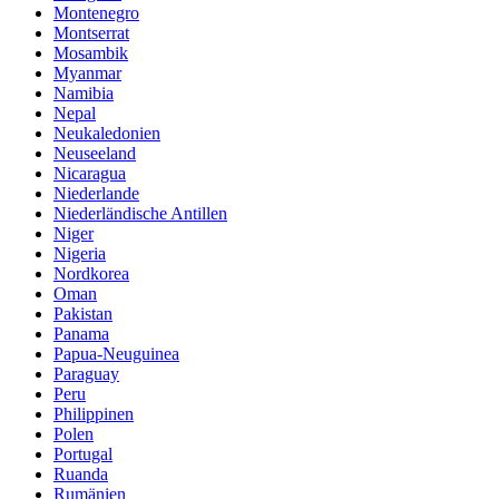
Montenegro
Montserrat
Mosambik
Myanmar
Namibia
Nepal
Neukaledonien
Neuseeland
Nicaragua
Niederlande
Niederländische Antillen
Niger
Nigeria
Nordkorea
Oman
Pakistan
Panama
Papua-Neuguinea
Paraguay
Peru
Philippinen
Polen
Portugal
Ruanda
Rumänien