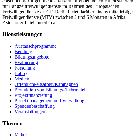
entsenden wir Jugendliche aus Berlin und den neuen Bundesländern
für Langzeitfreiwilligendienste im Rahmen des Europäischen
Freiwilligendienstes. IJGD Berlin bietet darüber hinaus mittelfristige
Freiwilligendienste (MTV) zwischen 2 und 6 Monaten in Afrika,
Asien oder Lateinamerika an.
Dienstleistungen
Austauschprogramme
Beratung
Bildungsangebote
Evaluierung
Forschung
Lobby
Medien
Öffentlichkeitsarbeit/Kampagnen
Produktion von Bildungs-/Lehrmitteln
Projektfinanzierung
Projektmanagement und Verwaltung
Spendenbeschaffung
Veranstaltungen
Themen
Kultur