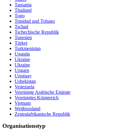
Tansania
Thailand
Togo
Trinidad und Tobago
Tschad
Tschechische Republik
Tunesien
Türkei
Turkmenistan
Uganda
Ukraine
Ukraine
Ungarn
Uruguay
Usbekistan
Venezuela
Vereinigte Arabische Emirate
Vereinigtes Königreich
Vietnam
Weißrussland
Zentralafrikanische Republik
Organisationstyp