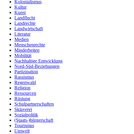
Kolonialismus
Kultur
Kunst
Landflucht
Landrechte
Landwirtschaft
Literatur
Medien
Menschenrechte
Minderheiten
Mobilität
Nachhaltige Entwicklung
Nord-Süd-Beziehungen
Partizipation
Rassismus
Regenwald
Religion
Ressourcen
Rüstung
Schulpartnerschaften
Sklaverei
Sozialpolitik
(Staats-)bürgerschaft
Tourismus
Umwelt