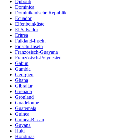
Djibouti
Dominica
Dominikanische Republik
Ecuador
Elfenbeinküste
El Salvador
Eritrea
Falkland-Inseln
Fidschi-Inseln
Französisch-Guayana
Französisch-Polynesien
Gabun
Gambia
Georgien
Ghana
Gibraltar
Grenada
Grönland
Guadeloupe
Guatemala
Guinea
Guinea-Bissau
Guyana
Haiti
Honduras