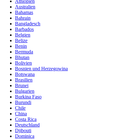
Äthiopien
Australien
Bahamas
Bahrain
Bangladesch
Barbados
Belgien
Belize
Benin
Bermuda
Bhutan
Bolivien
Bosnien und Herzegowina
Botswana
Brasilien
Brunei
Bulgarien
Burkina Faso
Burundi
Chile
China
Costa Rica
Deutschland
Djibouti
Dominica