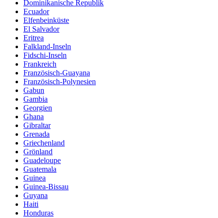
Dominikanische Republik
Ecuador
Elfenbeinküste
El Salvador
Eritrea
Falkland-Inseln
Fidschi-Inseln
Frankreich
Französisch-Guayana
Französisch-Polynesien
Gabun
Gambia
Georgien
Ghana
Gibraltar
Grenada
Griechenland
Grönland
Guadeloupe
Guatemala
Guinea
Guinea-Bissau
Guyana
Haiti
Honduras