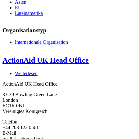
Asien
EU
Lateinamerika
Organisationstyp
Internationale Organisation
ActionAid UK Head Office
Weiterlesen
über
ActionAid
ActionAid UK Head Office
UK
Head
33-39 Bowling Green Lane
Office
London
EC1R 0BJ
Vereinigtes Königreich
Telefon
+44 203 122 0561
E-Mail
mail[at]actionaid.org