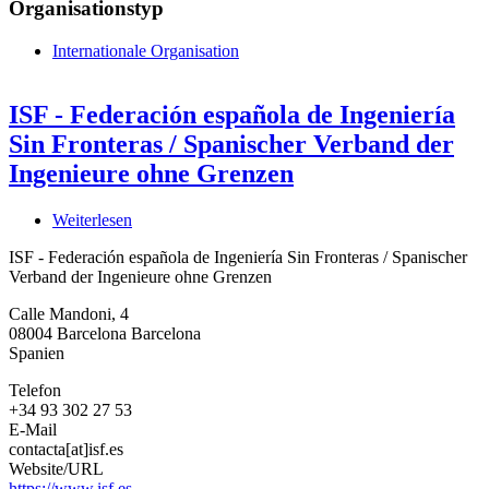
Organisationstyp
Internationale Organisation
ISF - Federación española de Ingeniería
Sin Fronteras / Spanischer Verband der
Ingenieure ohne Grenzen
Weiterlesen
über
ISF
ISF - Federación española de Ingeniería Sin Fronteras / Spanischer
-
Verband der Ingenieure ohne Grenzen
Federación
española
Calle Mandoni, 4
de
08004
Barcelona
Barcelona
Ingeniería
Spanien
Sin
Fronteras
Telefon
/
+34 93 302 27 53
Spanischer
E-Mail
Verband
contacta[at]isf.es
der
Website/URL
Ingenieure
https://www.isf.es