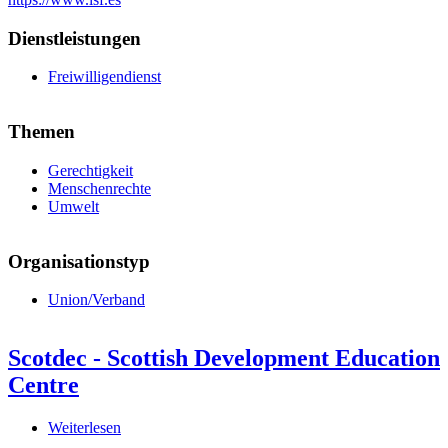
ohne
Grenzen
Dienstleistungen
Freiwilligendienst
Themen
Gerechtigkeit
Menschenrechte
Umwelt
Organisationstyp
Union/Verband
Scotdec - Scottish Development Education
Centre
Weiterlesen
über
Scotdec