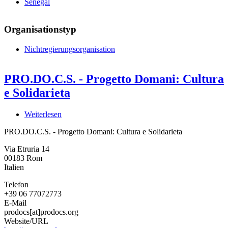
Senegal
Organisationstyp
Nichtregierungsorganisation
PRO.DO.C.S. - Progetto Domani: Cultura
e Solidarieta
Weiterlesen
über
PRO.DO.C.S.
PRO.DO.C.S. - Progetto Domani: Cultura e Solidarieta
-
Progetto
Via Etruria 14
Domani:
00183
Rom
Cultura
Italien
e
Solidarieta
Telefon
+39 06 77072773
E-Mail
prodocs[at]prodocs.org
Website/URL