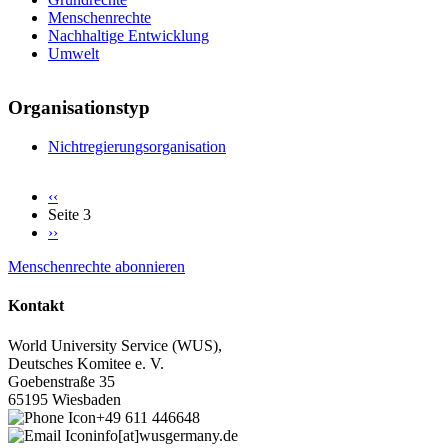
Menschenrechte
Nachhaltige Entwicklung
Umwelt
Organisationstyp
Nichtregierungsorganisation
Vorherige
‹‹
Seite
Seite 3
Seitennummerierung
Nächste
››
Seite
Menschenrechte abonnieren
Kontakt
World University Service (WUS),
Deutsches Komitee e. V.
Goebenstraße 35
65195 Wiesbaden
+49 611 446648
info[at]wusgermany.de