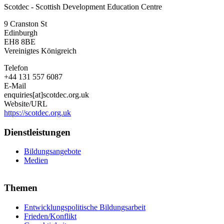
Scotdec - Scottish Development Education Centre
-
Scottish
9 Cranston St
Development
Edinburgh
Education
EH8 8BE
Centre
Vereinigtes Königreich
Telefon
+44 131 557 6087
E-Mail
enquiries[at]scotdec.org.uk
Website/URL
https://scotdec.org.uk
Dienstleistungen
Bildungsangebote
Medien
Themen
Entwicklungspolitische Bildungsarbeit
Frieden/Konflikt