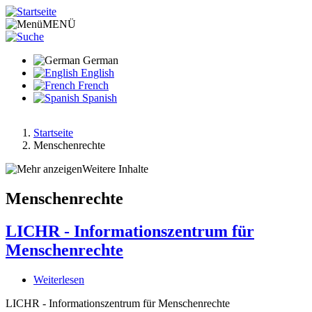
Direkt
zum
MENÜ
Inhalt
German
English
French
Spanish
Startseite
Menschenrechte
Pfadnavigation
Weitere Inhalte
Menschenrechte
LICHR - Informationszentrum für
Menschenrechte
Weiterlesen
über
LICHR
LICHR - Informationszentrum für Menschenrechte
-