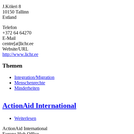
Informationszentrum
J.Köleri 8
für
10150
Tallinn
Menschenrechte
Estland
Telefon
+372 64 64270
E-Mail
centre[at]lichr.ee
Website/URL
http://www.lichr.ee
Themen
Integration/Migration
Menschenrechte
Minderheiten
ActionAid International
Weiterlesen
über
ActionAid
ActionAid International
International
Europe Hub Office