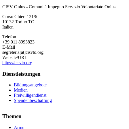
CISV
CISV Onlus - Comunità Impegno Servizio Volontariato Onlus
Onlus
-
Corso Chieri 121/6
Comunità
10132
Torino
TO
Impegno
Italien
Servizio
Volontariato
Telefon
Onlus
+39 011 8993823
E-Mail
segreteria[at]cisvto.org
Website/URL
https://cisvto.org
Dienstleistungen
Bildungsangebote
Medien
Freiwilligendienst
Spendenbeschaffung
Themen
Armut