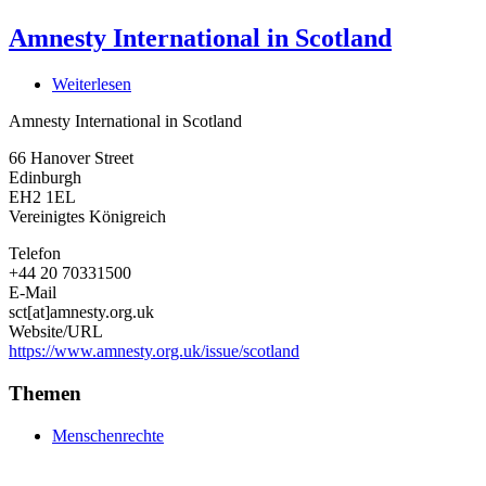
Amnesty International in Scotland
Weiterlesen
über
Amnesty
Amnesty International in Scotland
International
in
66 Hanover Street
Scotland
Edinburgh
EH2 1EL
Vereinigtes Königreich
Telefon
+44 20 70331500
E-Mail
sct[at]amnesty.org.uk
Website/URL
https://www.amnesty.org.uk/issue/scotland
Themen
Menschenrechte