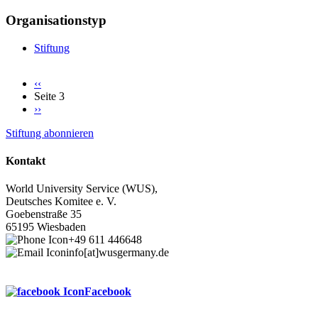
Organisationstyp
Stiftung
Vorherige
‹‹
Seite
Seite 3
Seitennummerierung
Nächste
››
Seite
Stiftung abonnieren
Kontakt
World University Service (WUS),
Deutsches Komitee e. V.
Goebenstraße 35
65195 Wiesbaden
+49 611 446648
info[at]wusgermany.de
Facebook