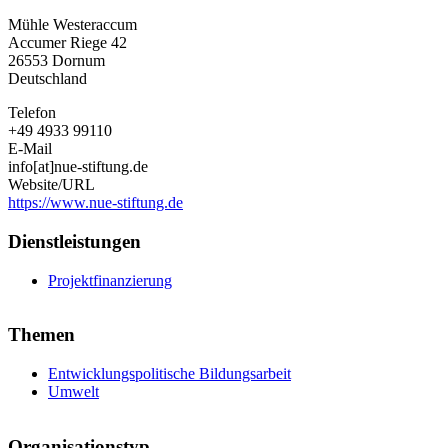
Norddeutsche
Mühle Westeraccum
Stiftung
Accumer Riege 42
für
26553
Dornum
Umwelt
Deutschland
und
Entwicklung
Telefon
+49 4933 99110
E-Mail
info[at]nue-stiftung.de
Website/URL
https://www.nue-stiftung.de
Dienstleistungen
Projektfinanzierung
Themen
Entwicklungspolitische Bildungsarbeit
Umwelt
Organisationstyp