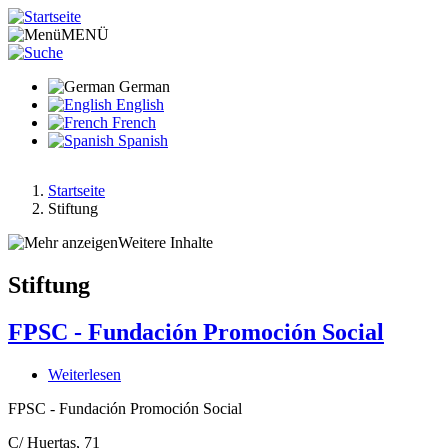
Direkt
zum
MENÜ
Inhalt
German
English
French
Spanish
Startseite
Stiftung
Pfadnavigation
Weitere Inhalte
Stiftung
FPSC - Fundación Promoción Social
Weiterlesen
über
FPSC
FPSC - Fundación Promoción Social
-
Fundación
C/ Huertas, 71
Promoción