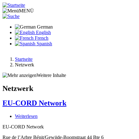
Direkt
zum
MENÜ
Inhalt
German
English
French
Spanish
Startseite
Netzwerk
Pfadnavigation
Weitere Inhalte
Netzwerk
EU-CORD Network
Weiterlesen
über
EU-
EU-CORD Network
CORD
Network
Rue de l’Arbre Bénit/Gewijde-Boomstraat 44 Bte 6