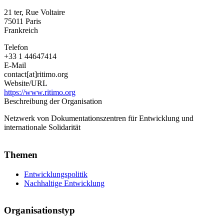
und
21 ter, Rue Voltaire
Dokumentationsnetzwerk
75011
Paris
für
Frankreich
nachhaltige
Entwicklung
Telefon
und
+33 1 44647414
internationale
E-Mail
Solidarität
contact[at]ritimo.org
Website/URL
https://www.ritimo.org
Beschreibung der Organisation
Netzwerk von Dokumentationszentren für Entwicklung und
internationale Solidarität
Themen
Entwicklungspolitik
Nachhaltige Entwicklung
Organisationstyp