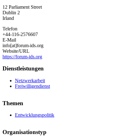
für
12 Parliament Street
Freiwilligenarbeit
Dublin 2
in
Irland
der
Entwicklung
Telefon
+44-116-2576607
E-Mail
info[at]forum-ids.org
Website/URL
https://forum-ids.org
Dienstleistungen
Netzwerkarbeit
Freiwilligendienst
Themen
Entwicklungspolitik
Organisationstyp