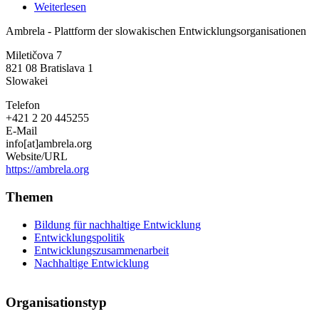
Weiterlesen
über
Ambrela
Ambrela - Plattform der slowakischen Entwicklungsorganisationen
-
Plattform
Miletičova 7
der
821 08
Bratislava 1
slowakischen
Slowakei
Entwicklungsorganisationen
Telefon
+421 2 20 445255
E-Mail
info[at]ambrela.org
Website/URL
https://ambrela.org
Themen
Bildung für nachhaltige Entwicklung
Entwicklungspolitik
Entwicklungszusammenarbeit
Nachhaltige Entwicklung
Organisationstyp