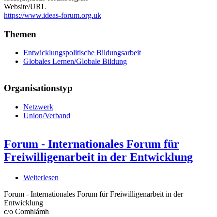
Website/URL
https://www.ideas-forum.org.uk
Themen
Entwicklungspolitische Bildungsarbeit
Globales Lernen/Globale Bildung
Organisationstyp
Netzwerk
Union/Verband
Forum - Internationales Forum für
Freiwilligenarbeit in der Entwicklung
Weiterlesen
über
Forum
Forum - Internationales Forum für Freiwilligenarbeit in der
-
Entwicklung
Internationales
c/o Comhlámh
Forum