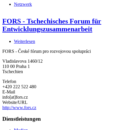
Netzwerk
FORS - Tschechisches Forum für
Entwicklungszusammenarbeit
Weiterlesen
über
FORS
FORS - České fórum pro rozvojovou spolupráci
-
Tschechisches
Vladislavova 1460/12
Forum
110 00
Praha 1
für
Tschechien
Entwicklungszusammenarbeit
Telefon
+420 222 522 480
E-Mail
info[at]fors.cz
Website/URL
http://www.fors.cz
Dienstleistungen