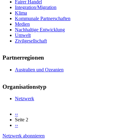
Fairer Handel
Integration/Migration
Klima
Kommunale Partnerschaften
Medien
Nachhaltige Entwicklung
Umwelt
Zivilgesellschaft
Partnerregionen
Australien und Ozeanien
Organisationstyp
Netzwerk
Vorherige
‹‹
Seite
Seite 2
Seitennummerierung
Nächste
››
Seite
Netzwerk abonnieren