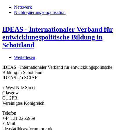
Netzwerk
Nichtregierungsorganisation
IDEAS - Internationaler Verband für
entwicklungspolitische Bildung in
Schottland
Weiterlesen
über
IDEAS
IDEAS - Internationaler Verband für entwicklungspolitische
-
Bildung in Schottland
Internationaler
IDEAS c/o SCIAF
Verband
für
7 West Nile Street
entwicklungspolitische
Glasgow
Bildung
G1 2PR
in
Vereinigtes Königreich
Schottland
Telefon
+44 131 2255959
E-Mail
ideas[at]ideas-forum.org.uk