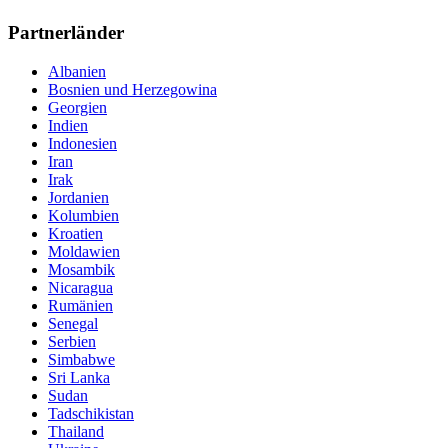
Partnerländer
Albanien
Bosnien und Herzegowina
Georgien
Indien
Indonesien
Iran
Irak
Jordanien
Kolumbien
Kroatien
Moldawien
Mosambik
Nicaragua
Rumänien
Senegal
Serbien
Simbabwe
Sri Lanka
Sudan
Tadschikistan
Thailand