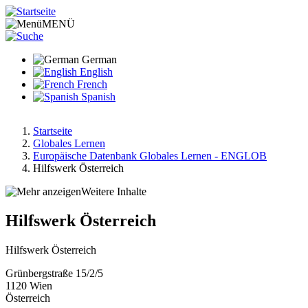
Direkt
zum
MENÜ
Inhalt
German
English
French
Spanish
Startseite
Globales Lernen
Pfadnavigation
Europäische Datenbank Globales Lernen - ENGLOB
Hilfswerk Österreich
Weitere Inhalte
Hilfswerk Österreich
Hilfswerk Österreich
Grünbergstraße 15/2/5
1120
Wien
Österreich