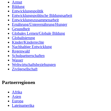
Armut
Bildung
Entwicklungspolitik
Entwicklungspolitische Bildungsarbeit
Entwicklungszusammenarbeit
Ernährung/Unterernährung/Hunger
Gesundheit
Globales Lernen/Globale Bildung
Globalisierung
Kinder/Kinderrechte
Nachhaltige Entwicklung
Regenwald
Schulpartnerschaften
Wasser
Weltwirtschaftsbeziehungen
Zivilgesellschaft
Partnerregionen
Afrika
Asien
Europa
Lateinamerika