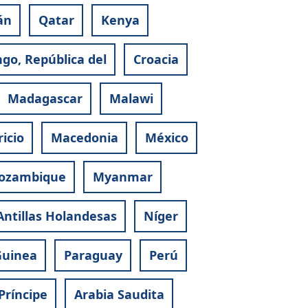
án
Qatar
Kenya
go, República del
Croacia
Madagascar
Malawi
icio
Macedonia
México
ozambique
Myanmar
Antillas Holandesas
Níger
Guinea
Paraguay
Perú
Príncipe
Arabia Saudita