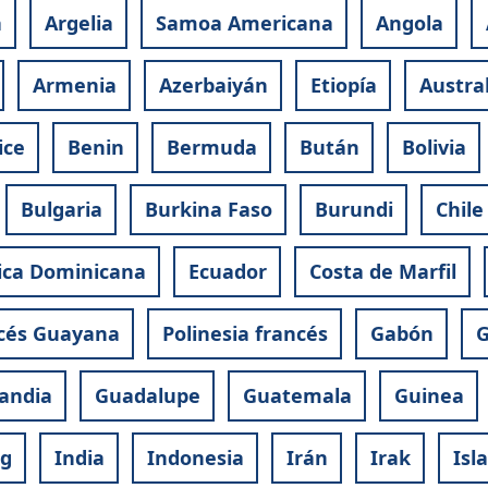
a
Argelia
Samoa Americana
Angola
Armenia
Azerbaiyán
Etiopía
Austral
ice
Benin
Bermuda
Bután
Bolivia
Bulgaria
Burkina Faso
Burundi
Chile
ica Dominicana
Ecuador
Costa de Marfil
cés Guayana
Polinesia francés
Gabón
G
andia
Guadalupe
Guatemala
Guinea
g
India
Indonesia
Irán
Irak
Isl