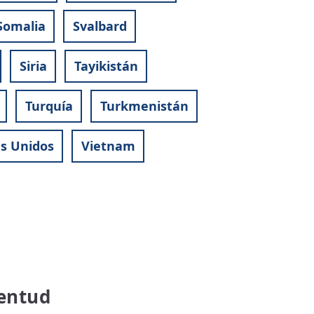
Somalia
Svalbard
Siria
Tayikistán
Turquía
Turkmenistán
s Unidos
Vietnam
ventud