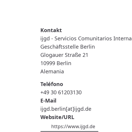
READ MORE
ABOUT
IJGD
-
SERVICIOS
COMUNITARIOS
INTERNACIONALES
ijgd - Servicios Comunitarios Intern
PARA
LA
Geschäftsstelle Berlin
JUVENTUD
Glogauer Straße 21
10999
Berlin
Alemania
Teléfono
+49 30 61203130
E-Mail
ijgd.berlin[at]ijgd.de
Website/URL
https://www.ijgd.de