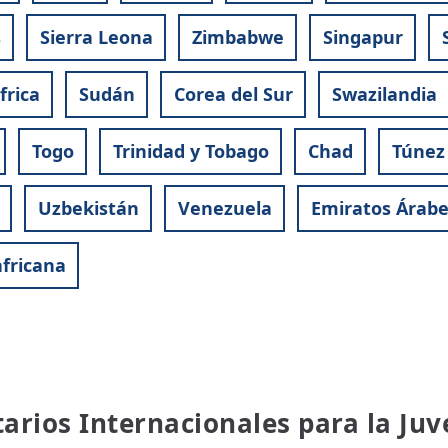
s
Sierra Leona
Zimbabwe
Singapur
frica
Sudán
Corea del Sur
Swazilandia
Togo
Trinidad y Tobago
Chad
Túnez
Uzbekistán
Venezuela
Emiratos Árabe
fricana
tarios Internacionales para la Ju