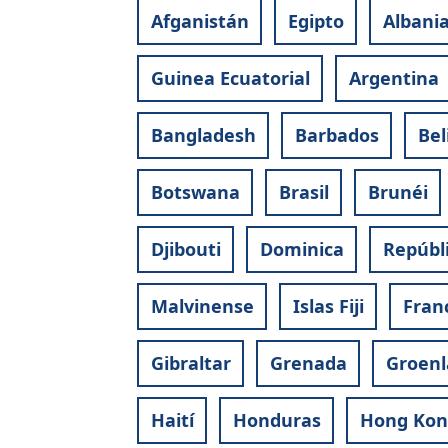
Afganistán
Egipto
Albani
Guinea Ecuatorial
Argentina
Bangladesh
Barbados
Bel
Botswana
Brasil
Brunéi
Djibouti
Dominica
Repúbl
Malvinense
Islas Fiji
Fran
Gibraltar
Grenada
Groenl
Haití
Honduras
Hong Kon