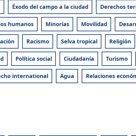
e
Éxodo del campo a la ciudad
Derechos terr
hos humanos
Minorías
Movilidad
Desarr
pación
Racismo
Selva tropical
Religión
ud
Política social
Ciudadanía
Turismo
cho international
Agua
Relaciones econó