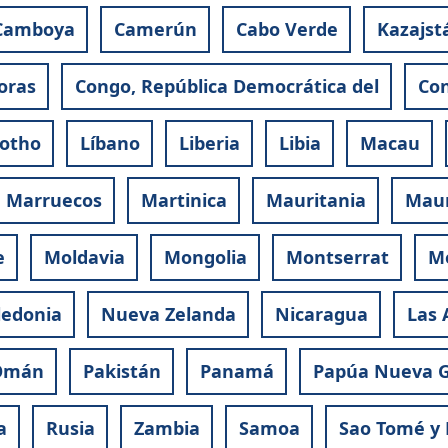
Camboya
Camerún
Cabo Verde
Kazajst
oras
Congo, República Democrática del
Con
otho
Líbano
Liberia
Libia
Macau
Marruecos
Martinica
Mauritania
Maur
e
Moldavia
Mongolia
Montserrat
M
ledonia
Nueva Zelanda
Nicaragua
Las 
Omán
Pakistán
Panamá
Papúa Nueva 
a
Rusia
Zambia
Samoa
Sao Tomé y 