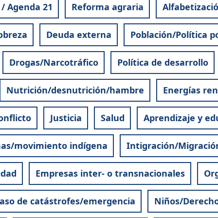
 / Agenda 21
Reforma agraria
Alfabetizaci
obreza
Deuda externa
Población/Política p
Drogas/Narcotráfico
Política de desarrollo
Nutrición/desnutrición/hambre
Energías re
onflicto
Justicia
Salud
Aprendizaje y edu
nas/movimiento indígena
Intigración/Migració
idad
Empresas inter- o transnacionales
Org
aso de catástrofes/emergencia
Niños/Derecho