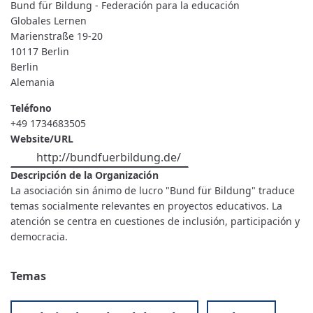
Bund für Bildung - Federación para la educación
FEDERACIÓN
PARA
Globales Lernen
LA
Marienstraße 19-20
EDUCACIÓN
10117
Berlin
Berlin
Alemania
Teléfono
+49 1734683505
Website/URL
http://bundfuerbildung.de/
Descripción de la Organización
La asociación sin ánimo de lucro "Bund für Bildung" traduce
temas socialmente relevantes en proyectos educativos. La
atención se centra en cuestiones de inclusión, participación y
democracia.
Temas