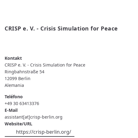
CRISP e. V. - Crisis Simulation for Peace
READ MORE
ABOUT
CRISP
E.
V.
-
CRISP e. V. - Crisis Simulation for Peace
CRISIS
SIMULATION
Ringbahnstraße 54
FOR
12099
Berlin
PEACE
Alemania
Teléfono
+49 30 63413376
E-Mail
assistant[at]crisp-berlin.org
Website/URL
https://crisp-berlin.org/