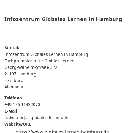
Infozentrum Globales Lernen in Hamburg
READ MORE
ABOUT
INFOZENTRUM
GLOBALES
LERNEN
IN
Infozentrum Globales Lernen in Hamburg
HAMBURG
Fachpromotorin für Globles Lernen
Georg-Wilhelm-Straße 322
21107
Hamburg
Hamburg
Alemania
Teléfono
+49 176 11432070
E-Mail
liz.kistner[at]globales-lernen.de
Website/URL
https://www.globales-lernen-hamburg.de