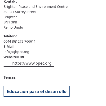
AND
ENVIRONMENT
Brighton Peace and Environment Centre
CENTRE
39 - 41 Surrey Street
Brighton
BN1 3PB
Reino Unido
Teléfono
0044 (0)1273 766611
E-Mail
info[at]bpec.org
Website/URL
https://www.bpec.org
Temas
Educación para el desarrollo