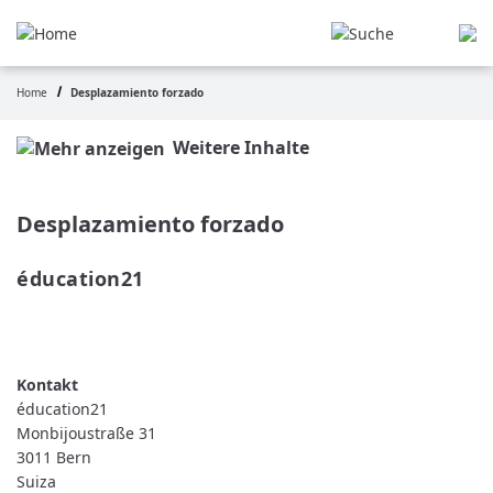
Pasar
al
contenido
principal
Home
Desplazamiento forzado
Ruta
de
Weitere Inhalte
navegación
Desplazamiento forzado
éducation21 
READ MORE
ABOUT
ÉDUCATION21
éducation21
Monbijoustraße 31
3011
Bern
Suiza