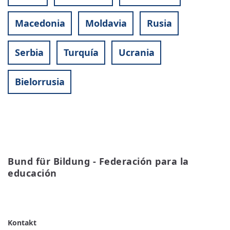
Macedonia
Moldavia
Rusia
Serbia
Turquía
Ucrania
Bielorrusia
Bund für Bildung - Federación para la 
educación
READ MORE
ABOUT
BUND
FÜR
BILDUNG
-