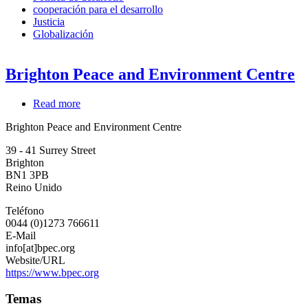
cooperación para el desarrollo
Justicia
Globalización
Brighton Peace and Environment Centre
Read more
about
Brighton
Brighton Peace and Environment Centre
Peace
and
39 - 41 Surrey Street
Environment
Brighton
Centre
BN1 3PB
Reino Unido
Teléfono
0044 (0)1273 766611
E-Mail
info[at]bpec.org
Website/URL
https://www.bpec.org
Temas