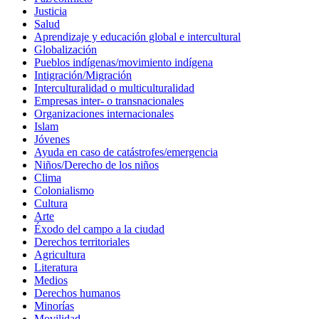
Justicia
Salud
Aprendizaje y educación global e intercultural
Globalización
Pueblos indígenas/movimiento indígena
Intigración/Migración
Interculturalidad o multiculturalidad
Empresas inter- o transnacionales
Organizaciones internacionales
Islam
Jóvenes
Ayuda en caso de catástrofes/emergencia
Niños/Derecho de los niños
Clima
Colonialismo
Cultura
Arte
Éxodo del campo a la ciudad
Derechos territoriales
Agricultura
Literatura
Medios
Derechos humanos
Minorías
Movilidad