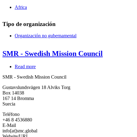
Africa
Tipo de organización
Organización no gubernamental
SMR - Swedish Mission Council
Read more
about
SMR
SMR - Swedish Mission Council
-
Swedish
Gustavslundsvägen 18 Alviks Torg
Mission
Box 14038
Council
167 14
Bromma
Suecia
Teléfono
+46 8 4536880
E-Mail
info[at]smc.global
Website/URL