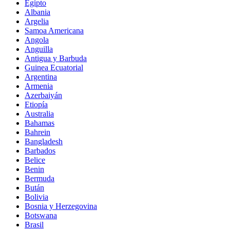
Egipto
Albania
Argelia
Samoa Americana
Angola
Anguilla
Antigua y Barbuda
Guinea Ecuatorial
Argentina
Armenia
Azerbaiyán
Etiopía
Australia
Bahamas
Bahrein
Bangladesh
Barbados
Belice
Benin
Bermuda
Bután
Bolivia
Bosnia y Herzegovina
Botswana
Brasil