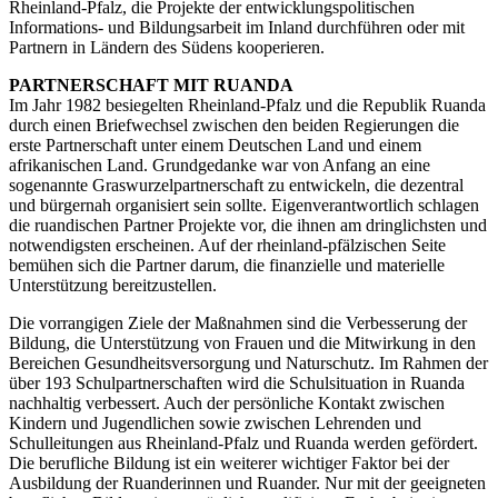
Rheinland-Pfalz, die Projekte der entwicklungspolitischen
Informations- und Bildungsarbeit im Inland durchführen oder mit
Partnern in Ländern des Südens kooperieren.
PARTNERSCHAFT MIT RUANDA
Im Jahr 1982 besiegelten Rheinland-Pfalz und die Republik Ruanda
durch einen Briefwechsel zwischen den beiden Regierungen die
erste Partnerschaft unter einem Deutschen Land und einem
afrikanischen Land. Grundgedanke war von Anfang an eine
sogenannte Graswurzelpartnerschaft zu entwickeln, die dezentral
und bürgernah organisiert sein sollte. Eigenverantwortlich schlagen
die ruandischen Partner Projekte vor, die ihnen am dringlichsten und
notwendigsten erscheinen. Auf der rheinland-pfälzischen Seite
bemühen sich die Partner darum, die finanzielle und materielle
Unterstützung bereitzustellen.
Die vorrangigen Ziele der Maßnahmen sind die Verbesserung der
Bildung, die Unterstützung von Frauen und die Mitwirkung in den
Bereichen Gesundheitsversorgung und Naturschutz. Im Rahmen der
über 193 Schulpartnerschaften wird die Schulsituation in Ruanda
nachhaltig verbessert. Auch der persönliche Kontakt zwischen
Kindern und Jugendlichen sowie zwischen Lehrenden und
Schulleitungen aus Rheinland-Pfalz und Ruanda werden gefördert.
Die berufliche Bildung ist ein weiterer wichtiger Faktor bei der
Ausbildung der Ruanderinnen und Ruander. Nur mit der geeigneten