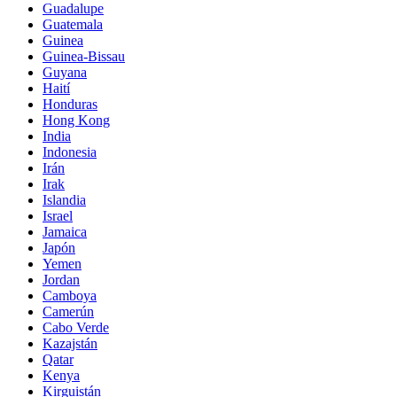
Guadalupe
Guatemala
Guinea
Guinea-Bissau
Guyana
Haití
Honduras
Hong Kong
India
Indonesia
Irán
Irak
Islandia
Israel
Jamaica
Japón
Yemen
Jordan
Camboya
Camerún
Cabo Verde
Kazajstán
Qatar
Kenya
Kirguistán