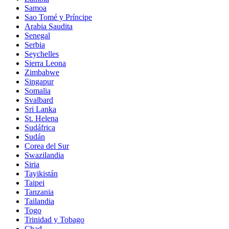
Samoa
Sao Tomé y Príncipe
Arabia Saudita
Senegal
Serbia
Seychelles
Sierra Leona
Zimbabwe
Singapur
Somalia
Svalbard
Sri Lanka
St. Helena
Sudáfrica
Sudán
Corea del Sur
Swazilandia
Siria
Tayikistán
Taipei
Tanzania
Tailandia
Togo
Trinidad y Tobago
Chad