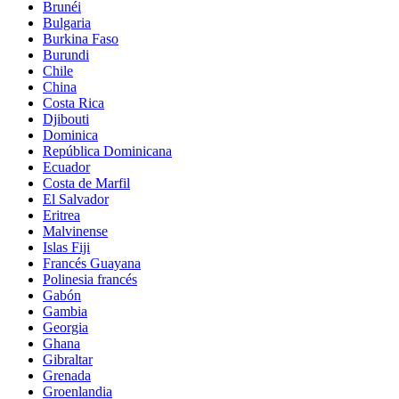
Brunéi
Bulgaria
Burkina Faso
Burundi
Chile
China
Costa Rica
Djibouti
Dominica
República Dominicana
Ecuador
Costa de Marfil
El Salvador
Eritrea
Malvinense
Islas Fiji
Francés Guayana
Polinesia francés
Gabón
Gambia
Georgia
Ghana
Gibraltar
Grenada
Groenlandia