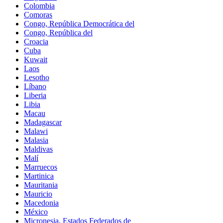
Colombia
Comoras
Congo, República Democrática del
Congo, República del
Croacia
Cuba
Kuwait
Laos
Lesotho
Líbano
Liberia
Libia
Macau
Madagascar
Malawi
Malasia
Maldivas
Malí
Marruecos
Martinica
Mauritania
Mauricio
Macedonia
México
Micronesia, Estados Federados de