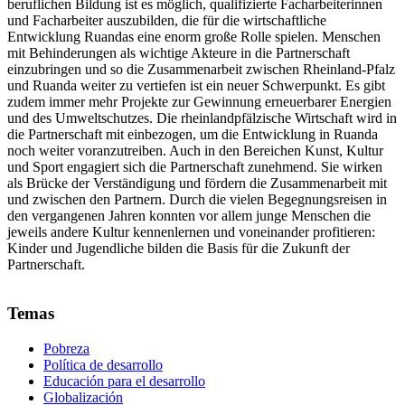
beruflichen Bildung ist es möglich, qualifizierte Facharbeiterinnen
und Facharbeiter auszubilden, die für die wirtschaftliche
Entwicklung Ruandas eine enorm große Rolle spielen. Menschen
mit Behinderungen als wichtige Akteure in die Partnerschaft
einzubringen und so die Zusammenarbeit zwischen Rheinland-Pfalz
und Ruanda weiter zu vertiefen ist ein neuer Schwerpunkt. Es gibt
zudem immer mehr Projekte zur Gewinnung erneuerbarer Energien
und des Umweltschutzes. Die rheinlandpfälzische Wirtschaft wird in
die Partnerschaft mit einbezogen, um die Entwicklung in Ruanda
noch weiter voranzutreiben. Auch in den Bereichen Kunst, Kultur
und Sport engagiert sich die Partnerschaft zunehmend. Sie wirken
als Brücke der Verständigung und fördern die Zusammenarbeit mit
und zwischen den Partnern. Durch die vielen Begegnungsreisen in
den vergangenen Jahren konnten vor allem junge Menschen die
jeweils andere Kultur kennenlernen und voneinander profitieren:
Kinder und Jugendliche bilden die Basis für die Zukunft der
Partnerschaft.
Temas
Pobreza
Política de desarrollo
Educación para el desarrollo
Globalización