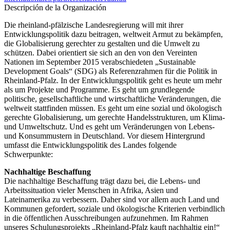
Descripción de la Organización
Die rheinland-pfälzische Landesregierung will mit ihrer
Entwicklungspolitik dazu beitragen, weltweit Armut zu bekämpfen,
die Globalisierung gerechter zu gestalten und die Umwelt zu
schützen. Dabei orientiert sie sich an den von den Vereinten
Nationen im September 2015 verabschiedeten „Sustainable
Development Goals“ (SDG) als Referenzrahmen für die Politik in
Rheinland-Pfalz. In der Entwicklungspolitik geht es heute um mehr
als um Projekte und Programme. Es geht um grundlegende
politische, gesellschaftliche und wirtschaftliche Veränderungen, die
weltweit stattfinden müssen. Es geht um eine sozial und ökologisch
gerechte Globalisierung, um gerechte Handelsstrukturen, um Klima-
und Umweltschutz. Und es geht um Veränderungen von Lebens-
und Konsummustern in Deutschland. Vor diesem Hintergrund
umfasst die Entwicklungspolitik des Landes folgende
Schwerpunkte:
Nachhaltige Beschaffung
Die nachhaltige Beschaffung trägt dazu bei, die Lebens- und
Arbeitssituation vieler Menschen in Afrika, Asien und
Lateinamerika zu verbessern. Daher sind vor allem auch Land und
Kommunen gefordert, soziale und ökologische Kriterien verbindlich
in die öffentlichen Ausschreibungen aufzunehmen. Im Rahmen
unseres Schulungsprojekts „Rheinland-Pfalz kauft nachhaltig ein!“