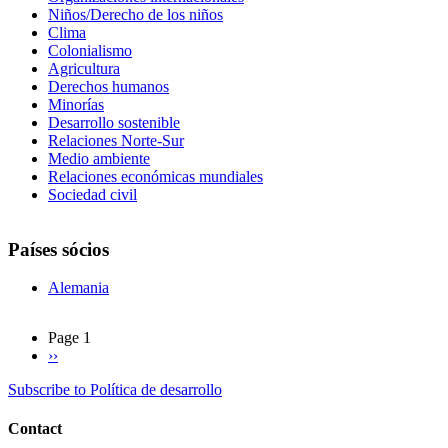
Niños/Derecho de los niños
Clima
Colonialismo
Agricultura
Derechos humanos
Minorías
Desarrollo sostenible
Relaciones Norte-Sur
Medio ambiente
Relaciones económicas mundiales
Sociedad civil
Países sócios
Alemania
Page 1
Next
››
Pagination
page
Subscribe to Política de desarrollo
Contact