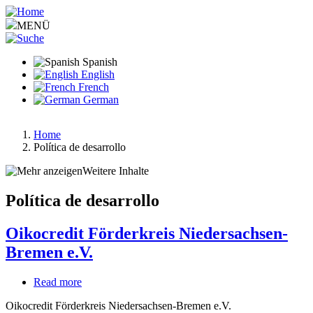
Pasar
al
MENÜ
contenido
principal
Spanish
English
French
German
Home
Política de desarrollo
Ruta
de
Weitere Inhalte
navegación
Política de desarrollo
Oikocredit Förderkreis Niedersachsen-
Bremen e.V.
Read more
about
Oikocredit
Oikocredit Förderkreis Niedersachsen-Bremen e.V.
Förderkreis