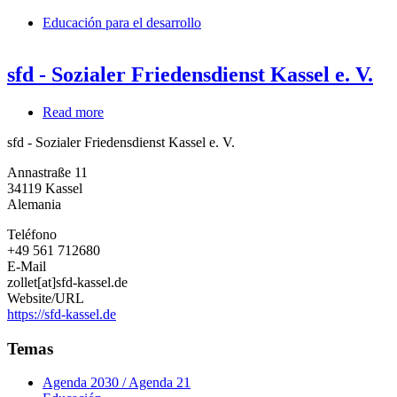
Educación para el desarrollo
sfd - Sozialer Friedensdienst Kassel e. V.
Read more
about
sfd
sfd - Sozialer Friedensdienst Kassel e. V.
-
Sozialer
Annastraße 11
Friedensdienst
34119
Kassel
Kassel
Alemania
e.
V.
Teléfono
+49 561 712680
E-Mail
zollet[at]sfd-kassel.de
Website/URL
https://sfd-kassel.de
Temas
Agenda 2030 / Agenda 21