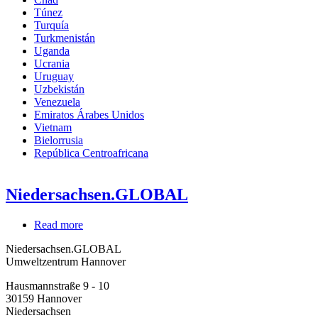
Túnez
Turquía
Turkmenistán
Uganda
Ucrania
Uruguay
Uzbekistán
Venezuela
Emiratos Árabes Unidos
Vietnam
Bielorrusia
República Centroafricana
Niedersachsen.GLOBAL
Read more
about
Niedersachsen.GLOBAL
Niedersachsen.GLOBAL
Umweltzentrum Hannover
Hausmannstraße 9 - 10
30159
Hannover
Niedersachsen