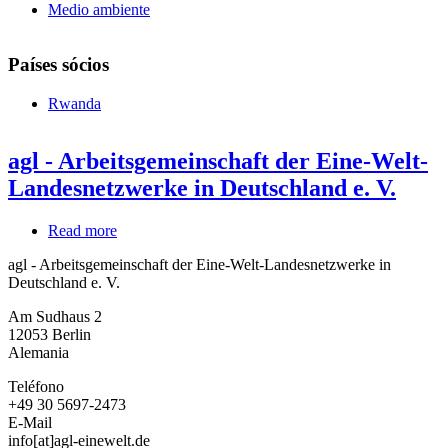
Medio ambiente
Países sócios
Rwanda
agl - Arbeitsgemeinschaft der Eine-Welt-
Landesnetzwerke in Deutschland e. V.
Read more
about
agl
agl - Arbeitsgemeinschaft der Eine-Welt-Landesnetzwerke in
-
Deutschland e. V.
Arbeitsgemeinschaft
der
Am Sudhaus 2
Eine-
12053
Berlin
Welt-
Alemania
Landesnetzwerke
in
Teléfono
Deutschland
+49 30 5697-2473
e.
E-Mail
V.
info[at]agl-einewelt.de