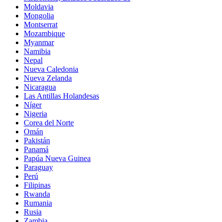
Moldavia
Mongolia
Montserrat
Mozambique
Myanmar
Namibia
Nepal
Nueva Caledonia
Nueva Zelanda
Nicaragua
Las Antillas Holandesas
Níger
Nigeria
Corea del Norte
Omán
Pakistán
Panamá
Papúa Nueva Guinea
Paraguay
Perú
Filipinas
Rwanda
Rumania
Rusia
Zambia