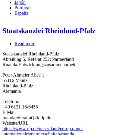
Japón
Portugal
España
Staatskanzlei Rheinland-Pfalz
Read more
about
Staatskanzlei
Staatskanzlei Rheinland-Pfalz
Rheinland-
Abteilung 5, Referat 252: Partnerland
Pfalz
Ruanda/Entwicklungszusammenarbeit
Peter Altmeier Allee 1
55116
Mainz
Rheinland-Pfalz
Alemania
Teléfono
+49 6131 16-6455
E-Mail
ruandareferat[at]stk.rlp.de
Website/URL
https://www.rlp.de/unser-land/europa-und-
internationales/partnerschaften/ruanda