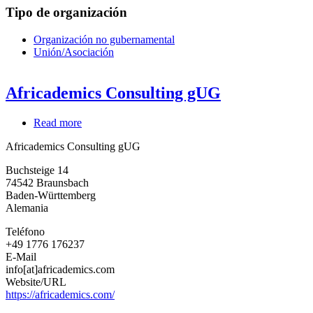
Tipo de organización
Organización no gubernamental
Unión/Asociación
Africademics Consulting gUG
Read more
about
Africademics
Africademics Consulting gUG
Consulting
gUG
Buchsteige 14
74542
Braunsbach
Baden-Württemberg
Alemania
Teléfono
+49 1776 176237
E-Mail
info[at]africademics.com
Website/URL
https://africademics.com/