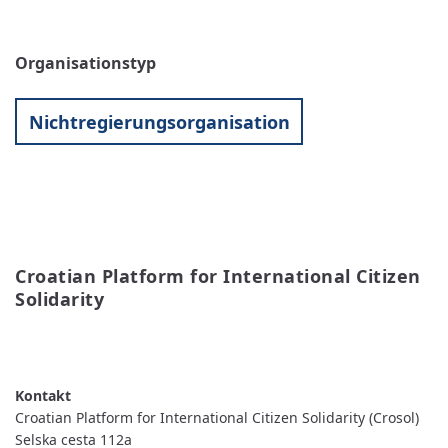
Organisationstyp
Nichtregierungsorganisation
Croatian Platform for International Citizen 
Solidarity 
WEITERLESEN
ÜBER
CROATIAN
PLATFORM
FOR
INTERNATIONAL
Croatian Platform for International Citizen Solidarity (Crosol)
CITIZEN
SOLIDARITY
Selska cesta 112a