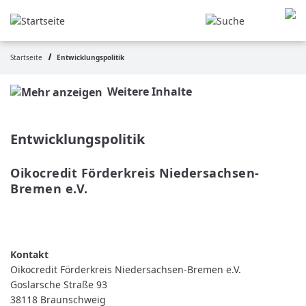
Direkt
zum
Inhalt
Startseite
Entwicklungspolitik
Pfadnavigation
Weitere Inhalte
Entwicklungspolitik
Oikocredit Förderkreis Niedersachsen-
Bremen e.V.
WEITERLESEN
ÜBER
OIKOCREDIT
FÖRDERKREIS
NIEDERSACHSEN-
BREMEN
Oikocredit Förderkreis Niedersachsen-Bremen e.V.
E.V.
Goslarsche Straße 93
38118
Braunschweig