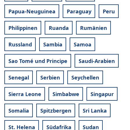
Papua-Neuguinea
Paraguay
Peru
Philippinen
Ruanda
Rumänien
Russland
Sambia
Samoa
Sao Tomé und Principe
Saudi-Arabien
Senegal
Serbien
Seychellen
Sierra Leone
Simbabwe
Singapur
Somalia
Spitzbergen
Sri Lanka
St. Helena
Südafrika
Sudan