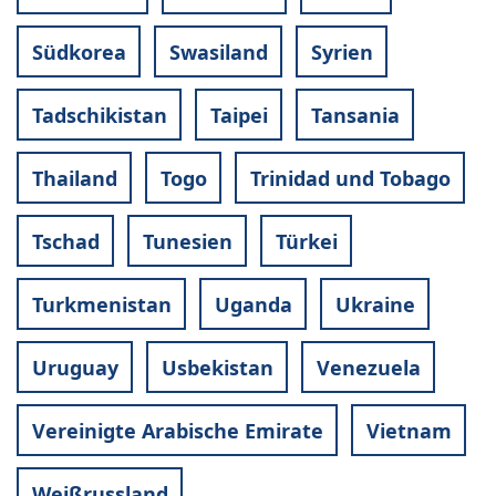
Südkorea
Swasiland
Syrien
Tadschikistan
Taipei
Tansania
Thailand
Togo
Trinidad und Tobago
Tschad
Tunesien
Türkei
Turkmenistan
Uganda
Ukraine
Uruguay
Usbekistan
Venezuela
Vereinigte Arabische Emirate
Vietnam
Weißrussland