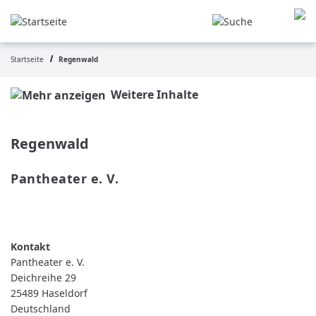
Direkt
zum
Inhalt
Startseite
Regenwald
Pfadnavigation
Weitere Inhalte
Regenwald
Pantheater e. V.
WEITERLESEN
ÜBER
PANTHEATER
E.
V.
Pantheater e. V.
Deichreihe 29
25489
Haseldorf
Deutschland