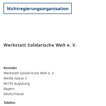
Nichtregierungsorganisation
Werkstatt Solidarische Welt e. V.
WEITERLESEN
ÜBER
WERKSTATT
SOLIDARISCHE
WELT
E.
Werkstatt Solidarische Welt e. V.
V.
Weiße Gasse 3
86150
Augsburg
Bayern
Deutschland
Telefon