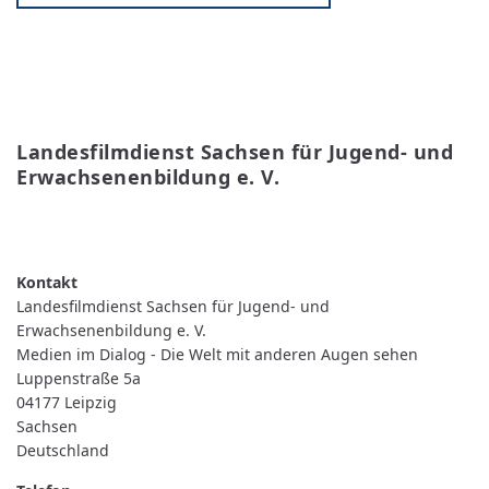
Landesfilmdienst Sachsen für Jugend- und 
Erwachsenenbildung e. V. 
WEITERLESEN
ÜBER
LANDESFILMDIENST
SACHSEN
FÜR
JUGEND-
Landesfilmdienst Sachsen für Jugend- und
UND
ERWACHSENENBILDUNG
Erwachsenenbildung e. V.
E.
Medien im Dialog - Die Welt mit anderen Augen sehen
V.
Luppenstraße 5a
04177
Leipzig
Sachsen
Deutschland