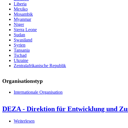
Liberia
Mexiko
Mosambik
Myanmar
Niger
Sierra Leone
Sudan
Swasiland
Syrien
Tansania
Tschad
Ukraine
Zentralafrikanische Republik
Organisationstyp
Internationale Organisation
DEZA - Direktion für Entwicklung und Z
Weiterlesen
über
DEZA