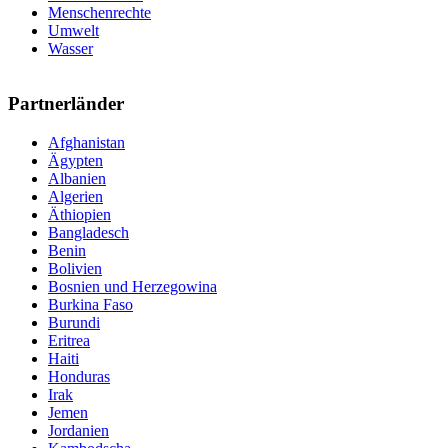
Menschenrechte
Umwelt
Wasser
Partnerländer
Afghanistan
Ägypten
Albanien
Algerien
Äthiopien
Bangladesch
Benin
Bolivien
Bosnien und Herzegowina
Burkina Faso
Burundi
Eritrea
Haiti
Honduras
Irak
Jemen
Jordanien