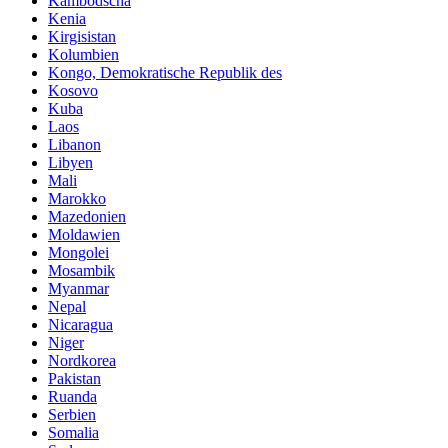
Kambodscha
Kenia
Kirgisistan
Kolumbien
Kongo, Demokratische Republik des
Kosovo
Kuba
Laos
Libanon
Libyen
Mali
Marokko
Mazedonien
Moldawien
Mongolei
Mosambik
Myanmar
Nepal
Nicaragua
Niger
Nordkorea
Pakistan
Ruanda
Serbien
Somalia