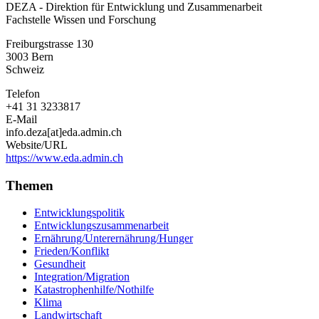
DEZA - Direktion für Entwicklung und Zusammenarbeit
-
Fachstelle Wissen und Forschung
Direktion
für
Freiburgstrasse 130
Entwicklung
3003
Bern
und
Schweiz
Zusammenarbeit
Telefon
+41 31 3233817
E-Mail
info.deza[at]eda.admin.ch
Website/URL
https://www.eda.admin.ch
Themen
Entwicklungspolitik
Entwicklungszusammenarbeit
Ernährung/Unterernährung/Hunger
Frieden/Konflikt
Gesundheit
Integration/Migration
Katastrophenhilfe/Nothilfe
Klima
Landwirtschaft