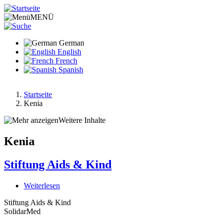
Direkt
zum
MENÜ
Inhalt
German
English
French
Spanish
Startseite
Kenia
Pfadnavigation
Weitere Inhalte
Kenia
Stiftung Aids & Kind
Weiterlesen
über
Stiftung
Stiftung Aids & Kind
Aids
SolidarMed
&
Kind