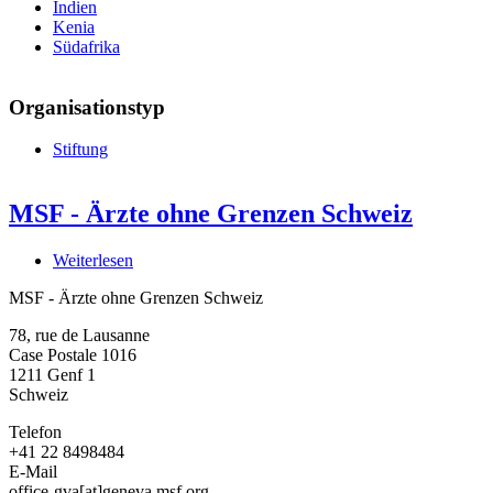
Indien
Kenia
Südafrika
Organisationstyp
Stiftung
MSF - Ärzte ohne Grenzen Schweiz
Weiterlesen
über
MSF
MSF - Ärzte ohne Grenzen Schweiz
-
Ärzte
78, rue de Lausanne
ohne
Case Postale 1016
Grenzen
1211
Genf 1
Schweiz
Schweiz
Telefon
+41 22 8498484
E-Mail
office-gva[at]geneva.msf.org