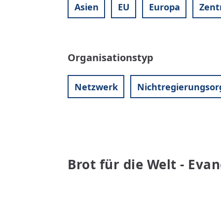
Asien
EU
Europa
Zent
Organisationstyp
Netzwerk
Nichtregierungsor
Brot für die Welt - Eva
WEITERLESEN
ÜBER
BROT
FÜR