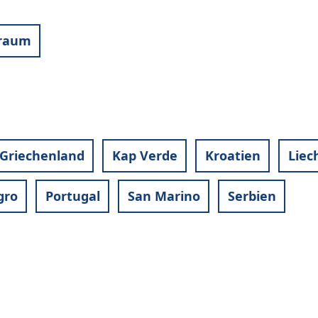
rraum
Griechenland
Kap Verde
Kroatien
Liec
gro
Portugal
San Marino
Serbien