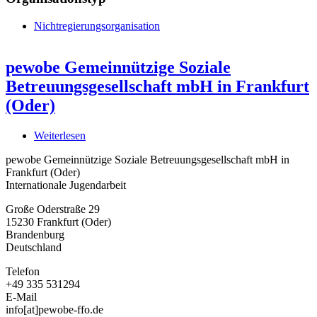
Nichtregierungsorganisation
pewobe Gemeinnützige Soziale
Betreuungsgesellschaft mbH in Frankfurt
(Oder)
Weiterlesen
über
pewobe
pewobe Gemeinnützige Soziale Betreuungsgesellschaft mbH in
Gemeinnützige
Frankfurt (Oder)
Soziale
Internationale Jugendarbeit
Betreuungsgesellschaft
mbH
Große Oderstraße 29
in
15230
Frankfurt (Oder)
Frankfurt
Brandenburg
(Oder)
Deutschland
Telefon
+49 335 531294
E-Mail
info[at]pewobe-ffo.de