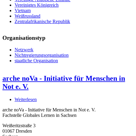
Vereinigtes Königreich
Vietnam
Weißrussland
Zentralafrikanische Republik
Organisationstyp
Netzwerk
Nichtregierungsorganisation
staatliche Organisation
arche noVa - Initiative für Menschen in
Not e. V.
Weiterlesen
über
arche
arche noVa - Initiative für Menschen in Not e. V.
noVa
Fachstelle Globales Lernen in Sachsen
-
Initiative
Weißeritzstraße 3
für
01067
Dresden
Menschen