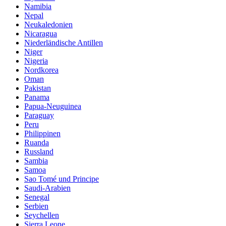
Namibia
Nepal
Neukaledonien
Nicaragua
Niederländische Antillen
Niger
Nigeria
Nordkorea
Oman
Pakistan
Panama
Papua-Neuguinea
Paraguay
Peru
Philippinen
Ruanda
Russland
Sambia
Samoa
Sao Tomé und Principe
Saudi-Arabien
Senegal
Serbien
Seychellen
Sierra Leone