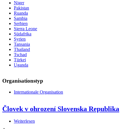
Niger
Pakistan
Ruanda
Sambia
Serbien
Sierra Leone
Südafrika
Syrien
Tansania
Thailand
Tschad
Türkei
Uganda
Organisationstyp
Internationale Organisation
Človek v ohrození Slovenska Republika
Weiterlesen
über
Človek