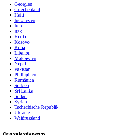
Georgien
Griechenland
Haiti
Indonesien
Iran
Irak
Kenia
Kosovo
Kuba
Libanon
Moldawien
Nepal
Pakistan
Philippinen
Rumänien
Serbien
Sri Lanka
Sudan
Syrien
Tschechische Republik
Ukraine
Weißrussland
Organisationstyp