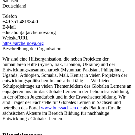
Sachsen
in
Deutschland
Not
e.
Telefon
V.
+49 351 481984-0
E-Mail
education[at]arche-nova.org
Website/URL
https://arche-nova.org
Beschreibung der Organisation
Wir sind eine Hilfsorganisation, die neben Projekten der
humanitären Hilfe (Syrien, Irak, Libanon, Ukraine) und der
Entwicklungszusammenarbeit (Myanmar, Pakistan, Philippinen,
Uganda, Äthiopien, Somalia, Mali, Kenia) in vielen Projekten der
entwicklungspolitischen Inlandsarbeit tätig ist. Wir bieten
Schulprojekttage zu vielen Themenfeldern des Globalen Lernens an,
engagieren uns für das Globale Lernen in der Lehramtsausbildung,
in der offenen Jugendarbeit und in der Erwachsenenbildung. Wir
sind Träger der Fachstelle für Globales Lernen in Sachsen und
betreiben das Portal
www.bne-sachsen.de
als Plattform für alle
sächsischen Akteure im Bereich Bildung für nachhaltige
Entwicklung / Globales Lernen.