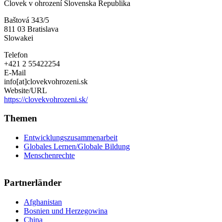
Človek v ohrození Slovenska Republika
v
ohrození
Baštová 343/5
Slovenska
811 03
Bratislava
Republika
Slowakei
Telefon
+421 2 55422254
E-Mail
info[at]clovekvohrozeni.sk
Website/URL
https://clovekvohrozeni.sk/
Themen
Entwicklungszusammenarbeit
Globales Lernen/Globale Bildung
Menschenrechte
Partnerländer
Afghanistan
Bosnien und Herzegowina
China