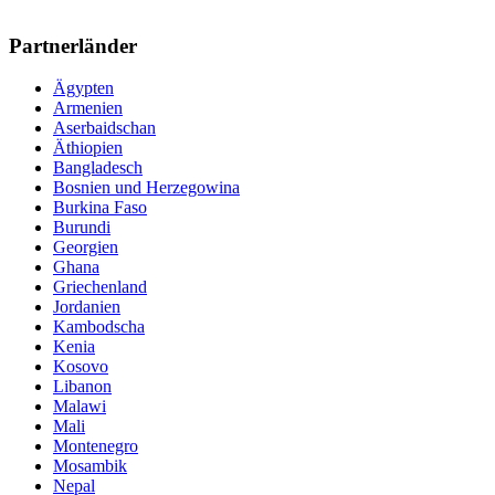
Partnerländer
Ägypten
Armenien
Aserbaidschan
Äthiopien
Bangladesch
Bosnien und Herzegowina
Burkina Faso
Burundi
Georgien
Ghana
Griechenland
Jordanien
Kambodscha
Kenia
Kosovo
Libanon
Malawi
Mali
Montenegro
Mosambik
Nepal