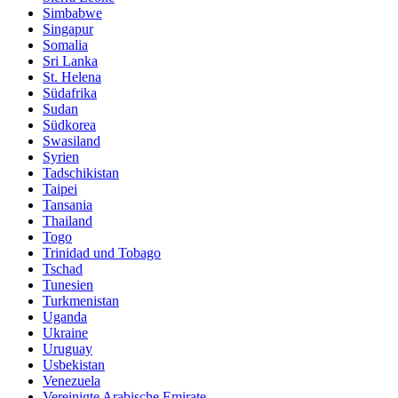
Simbabwe
Singapur
Somalia
Sri Lanka
St. Helena
Südafrika
Sudan
Südkorea
Swasiland
Syrien
Tadschikistan
Taipei
Tansania
Thailand
Togo
Trinidad und Tobago
Tschad
Tunesien
Turkmenistan
Uganda
Ukraine
Uruguay
Usbekistan
Venezuela
Vereinigte Arabische Emirate