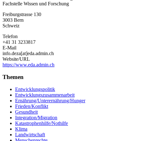
Fachstelle Wissen und Forschung
Direktion
für
Freiburgstrasse 130
Entwicklung
3003
Bern
und
Schweiz
Zusammenarbeit
Telefon
+41 31 3233817
E-Mail
info.deza[at]eda.admin.ch
Website/URL
https://www.eda.admin.ch
Themen
Entwicklungspolitik
Entwicklungszusammenarbeit
Ernährung/Unterernährung/Hunger
Frieden/Konflikt
Gesundheit
Integration/Migration
Katastrophenhilfe/Nothilfe
Klima
Landwirtschaft
Menschenrechte