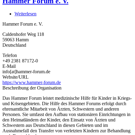
Hammer Forum e. V.
Weiterlesen
über
Hammer
Hammer Forum e. V.
Forum
e.
Caldenhofer Weg 118
V.
59063
Hamm
Deutschland
Telefon
+49 2381 87172-0
E-Mail
info[at]hammer-forum.de
Website/URL
https://www.hammer-forum.de
Beschreibung der Organisation
Das Hammer Forum leistet medizinische Hilfe für Kinder in Kriegs-
und Krisengebieten. Die Hilfe des Hammer Forums erfolgt durch
ehrenamtliche Mitarbeit von Ärzten, Schwestern und anderen
Personen. Sie umfasst den Aufbau von stationären Einrichtungen in
den Heimatländern der Kinder, den Einsatz von Ärzten und
Schwestern aus Deutschland in diesen Gebieten und im
Ausnahmefall den Transfer von verletzten Kindern zur Behandlung