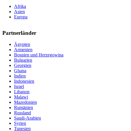
Afrika
Asien
Europa
Partnerländer
Ägypten
Armenien
Bosnien und Herzegowina
Bulgarien
Georgien
Ghana
Indien
Indonesien
Israel
Libanon
Malawi
Mazedonien
Rumänien
Russland
Saudi-Arabien
Syrien
Tunesien