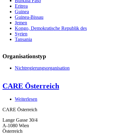
Burkina Faso
Eritrea
Guinea
Guinea-Bissau
Jemen
Kongo, Demokratische Republik des
Syrien
Tansania
Organisationstyp
Nichtregierungsorganisation
CARE Österreich
Weiterlesen
über
CARE
CARE Österreich
Österreich
Lange Gasse 30/4
A-1080
Wien
Österreich