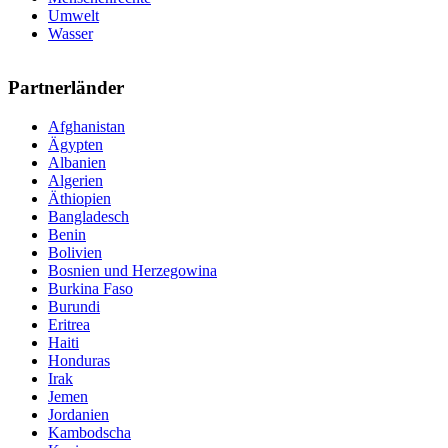
Umwelt
Wasser
Partnerländer
Afghanistan
Ägypten
Albanien
Algerien
Äthiopien
Bangladesch
Benin
Bolivien
Bosnien und Herzegowina
Burkina Faso
Burundi
Eritrea
Haiti
Honduras
Irak
Jemen
Jordanien
Kambodscha