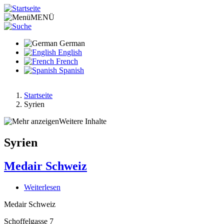
Direkt
zum
MENÜ
Inhalt
German
English
French
Spanish
Startseite
Syrien
Pfadnavigation
Weitere Inhalte
Syrien
Medair Schweiz
Weiterlesen
über
Medair
Medair Schweiz
Schweiz
Schoffelgasse 7