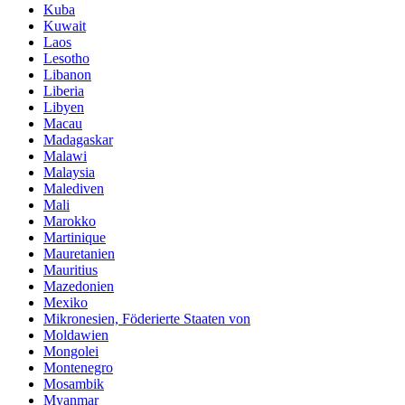
Kuba
Kuwait
Laos
Lesotho
Libanon
Liberia
Libyen
Macau
Madagaskar
Malawi
Malaysia
Malediven
Mali
Marokko
Martinique
Mauretanien
Mauritius
Mazedonien
Mexiko
Mikronesien, Föderierte Staaten von
Moldawien
Mongolei
Montenegro
Mosambik
Myanmar