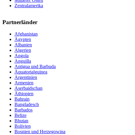
Mittlerer Osten
Zentralamerika
Partnerländer
Afghanistan
Ägypten
Albanien
Algerien
Angola
Anguilla
Antigua und Barbuda
Äquatorialguinea
Argentinien
Armenien
Aserbaidschan
Äthiopien
Bahrain
Bangladesch
Barbados
Belize
Bhutan
Bolivien
Bosnien und Herzegowina