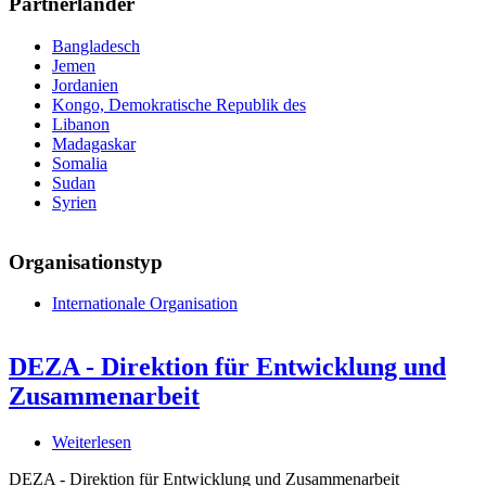
Partnerländer
Bangladesch
Jemen
Jordanien
Kongo, Demokratische Republik des
Libanon
Madagaskar
Somalia
Sudan
Syrien
Organisationstyp
Internationale Organisation
DEZA - Direktion für Entwicklung und
Zusammenarbeit
Weiterlesen
über
DEZA
DEZA - Direktion für Entwicklung und Zusammenarbeit
-