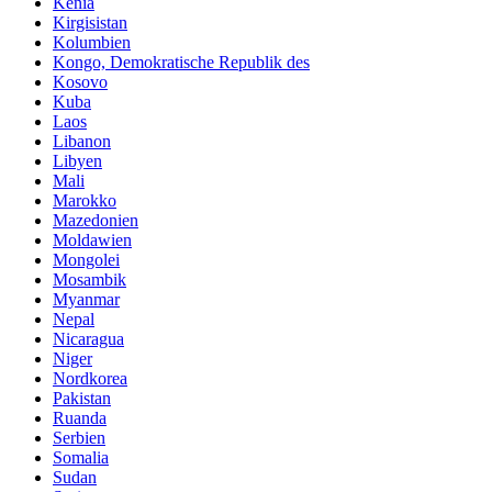
Kenia
Kirgisistan
Kolumbien
Kongo, Demokratische Republik des
Kosovo
Kuba
Laos
Libanon
Libyen
Mali
Marokko
Mazedonien
Moldawien
Mongolei
Mosambik
Myanmar
Nepal
Nicaragua
Niger
Nordkorea
Pakistan
Ruanda
Serbien
Somalia
Sudan