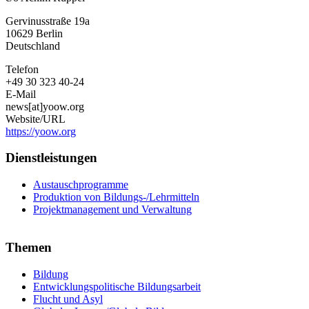
Old
Gervinusstraße 19a
for
10629
Berlin
One
Deutschland
World
e.
Telefon
V.
+49 30 323 40-24
E-Mail
news[at]yoow.org
Website/URL
https://yoow.org
Dienstleistungen
Austauschprogramme
Produktion von Bildungs-/Lehrmitteln
Projektmanagement und Verwaltung
Themen
Bildung
Entwicklungspolitische Bildungsarbeit
Flucht und Asyl