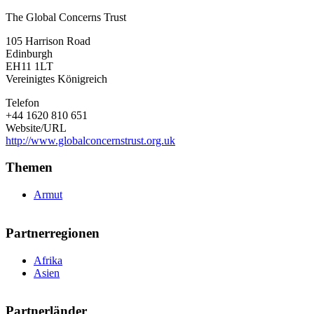
The
The Global Concerns Trust
Global
Concerns
105 Harrison Road
Trust
Edinburgh
EH11 1LT
Vereinigtes Königreich
Telefon
+44 1620 810 651
Website/URL
http://www.globalconcernstrust.org.uk
Themen
Armut
Partnerregionen
Afrika
Asien
Partnerländer