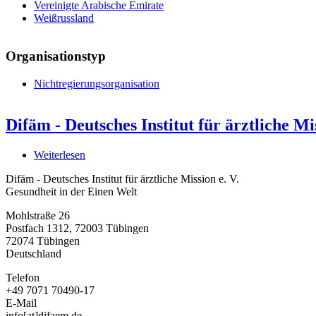
Vereinigte Arabische Emirate
Weißrussland
Organisationstyp
Nichtregierungsorganisation
Difäm - Deutsches Institut für ärztliche Mis
Weiterlesen
über
Difäm
Difäm - Deutsches Institut für ärztliche Mission e. V.
-
Gesundheit in der Einen Welt
Deutsches
Institut
Mohlstraße 26
für
Postfach 1312, 72003 Tübingen
ärztliche
72074
Tübingen
Mission
Deutschland
e.
V.
Telefon
+49 7071 70490-17
E-Mail
info[at]difaem.de