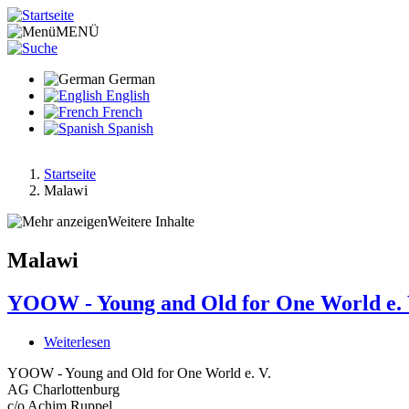
Direkt
zum
MENÜ
Inhalt
German
English
French
Spanish
Startseite
Malawi
Pfadnavigation
Weitere Inhalte
Malawi
YOOW - Young and Old for One World e. 
Weiterlesen
über
YOOW
YOOW - Young and Old for One World e. V.
-
AG Charlottenburg
Young
c/o Achim Ruppel
and