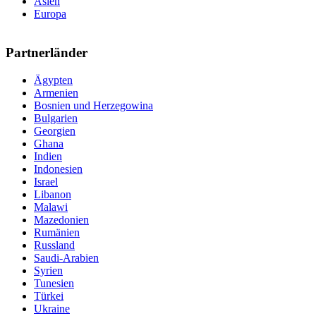
Asien
Europa
Partnerländer
Ägypten
Armenien
Bosnien und Herzegowina
Bulgarien
Georgien
Ghana
Indien
Indonesien
Israel
Libanon
Malawi
Mazedonien
Rumänien
Russland
Saudi-Arabien
Syrien
Tunesien
Türkei
Ukraine