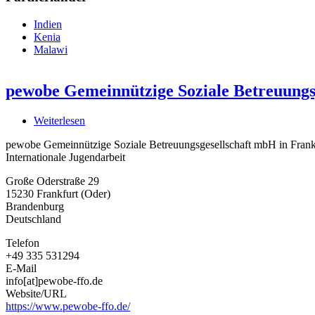
Indien
Kenia
Malawi
pewobe Gemeinnützige Soziale Betreuungs
Weiterlesen
über
pewobe
pewobe Gemeinnützige Soziale Betreuungsgesellschaft mbH in Frank
Gemeinnützige
Internationale Jugendarbeit
Soziale
Betreuungsgesellschaft
Große Oderstraße 29
mbH
15230
Frankfurt (Oder)
in
Brandenburg
Frankfurt
Deutschland
(Oder)
Telefon
+49 335 531294
E-Mail
info[at]pewobe-ffo.de
Website/URL
https://www.pewobe-ffo.de/