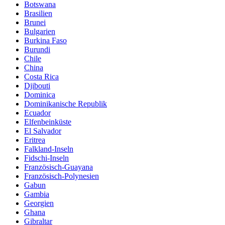
Botswana
Brasilien
Brunei
Bulgarien
Burkina Faso
Burundi
Chile
China
Costa Rica
Djibouti
Dominica
Dominikanische Republik
Ecuador
Elfenbeinküste
El Salvador
Eritrea
Falkland-Inseln
Fidschi-Inseln
Französisch-Guayana
Französisch-Polynesien
Gabun
Gambia
Georgien
Ghana
Gibraltar