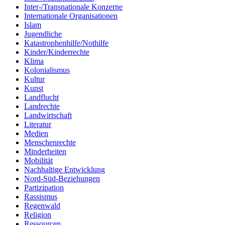
Inter-/Transnationale Konzerne
Internationale Organisationen
Islam
Jugendliche
Katastrophenhilfe/Nothilfe
Kinder/Kinderrechte
Klima
Kolonialismus
Kultur
Kunst
Landflucht
Landrechte
Landwirtschaft
Literatur
Medien
Menschenrechte
Minderheiten
Mobilität
Nachhaltige Entwicklung
Nord-Süd-Beziehungen
Partizipation
Rassismus
Regenwald
Religion
Ressourcen