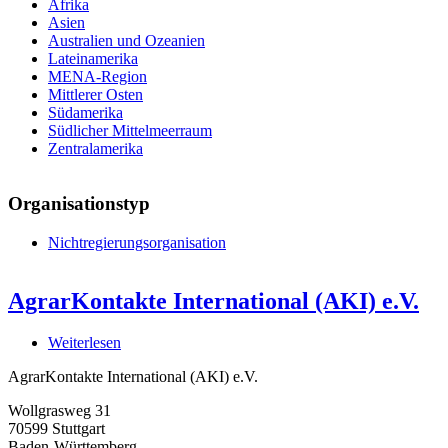
Afrika
Asien
Australien und Ozeanien
Lateinamerika
MENA-Region
Mittlerer Osten
Südamerika
Südlicher Mittelmeerraum
Zentralamerika
Organisationstyp
Nichtregierungsorganisation
AgrarKontakte International (AKI) e.V.
Weiterlesen
über
AgrarKontakte
AgrarKontakte International (AKI) e.V.
International
(AKI)
Wollgrasweg 31
e.V.
70599
Stuttgart
Baden-Württemberg