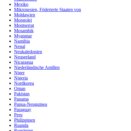
Mexiko
Mikronesien, Föderierte Staaten von
Moldawien
Mongolei
Montserrat
Mosambik
Myanmar
Namibia
Nepal
Neukaledonien
Neuseeland
Nicaragua
Niederländische Antillen
Niger
Nigeria
Nordkorea
Oman
Pakistan
Panama
Papua-Neuguinea
Paraguay
Peru
Philippinen
Ruanda
Rumänien