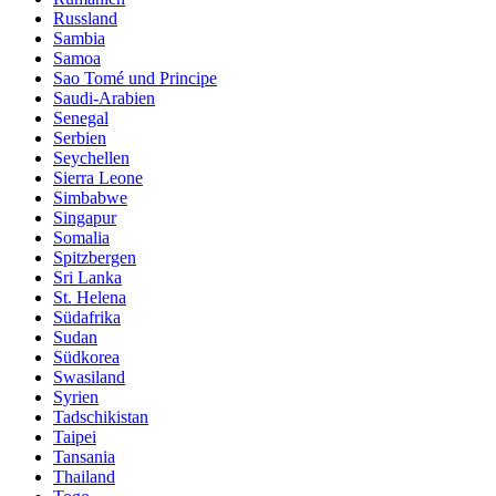
Russland
Sambia
Samoa
Sao Tomé und Principe
Saudi-Arabien
Senegal
Serbien
Seychellen
Sierra Leone
Simbabwe
Singapur
Somalia
Spitzbergen
Sri Lanka
St. Helena
Südafrika
Sudan
Südkorea
Swasiland
Syrien
Tadschikistan
Taipei
Tansania
Thailand