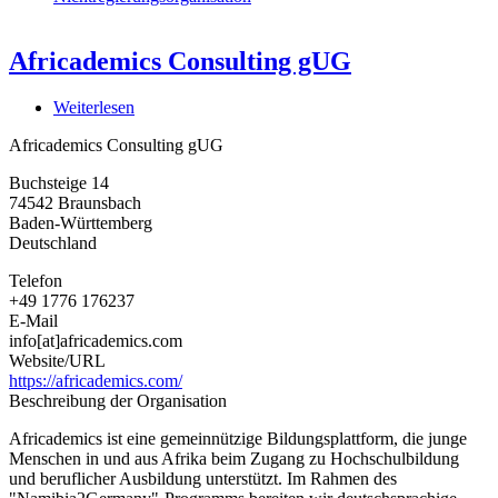
Africademics Consulting gUG
Weiterlesen
über
Africademics
Africademics Consulting gUG
Consulting
gUG
Buchsteige 14
74542
Braunsbach
Baden-Württemberg
Deutschland
Telefon
+49 1776 176237
E-Mail
info[at]africademics.com
Website/URL
https://africademics.com/
Beschreibung der Organisation
Africademics ist eine gemeinnützige Bildungsplattform, die junge
Menschen in und aus Afrika beim Zugang zu Hochschulbildung
und beruflicher Ausbildung unterstützt. Im Rahmen des