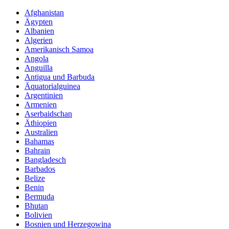
Afghanistan
Ägypten
Albanien
Algerien
Amerikanisch Samoa
Angola
Anguilla
Antigua und Barbuda
Äquatorialguinea
Argentinien
Armenien
Aserbaidschan
Äthiopien
Australien
Bahamas
Bahrain
Bangladesch
Barbados
Belize
Benin
Bermuda
Bhutan
Bolivien
Bosnien und Herzegowina