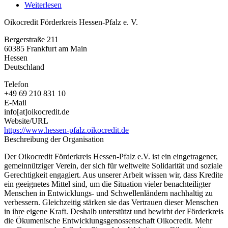
Weiterlesen
über
Oikocredit
Oikocredit Förderkreis Hessen-Pfalz e. V.
Förderkreis
Hessen-
Bergerstraße 211
Pfalz
60385
Frankfurt am Main
e.
Hessen
V.
Deutschland
Telefon
+49 69 210 831 10
E-Mail
info[at]oikocredit.de
Website/URL
https://www.hessen-pfalz.oikocredit.de
Beschreibung der Organisation
Der Oikocredit Förderkreis Hessen-Pfalz e.V. ist ein eingetragener,
gemeinnütziger Verein, der sich für weltweite Solidarität und soziale
Gerechtigkeit engagiert. Aus unserer Arbeit wissen wir, dass Kredite
ein geeignetes Mittel sind, um die Situation vieler benachteiligter
Menschen in Entwicklungs- und Schwellenländern nachhaltig zu
verbessern. Gleichzeitig stärken sie das Vertrauen dieser Menschen
in ihre eigene Kraft. Deshalb unterstützt und bewirbt der Förderkreis
die Ökumenische Entwicklungsgenossenschaft Oikocredit. Mehr