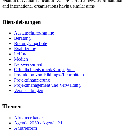
relation to Global Education. We are part of a network of national
and international organisations having similar aims.
Dienstleistungen
Austauschprogramme
Beratung
Bildungsangebote
Evaluierung
Lobby
Medien
Netzwerkarbeit
Öffentlichkeitsarbeit/Kampagnen
Produktion von Bildungs-/Lehrmitteln
Projektfinanzierung
Projektmanagement und Verwaltung
Veranstaltungen
Themen
Afroamerikaner
Agenda 2030 / Agenda 21
Agrarreform