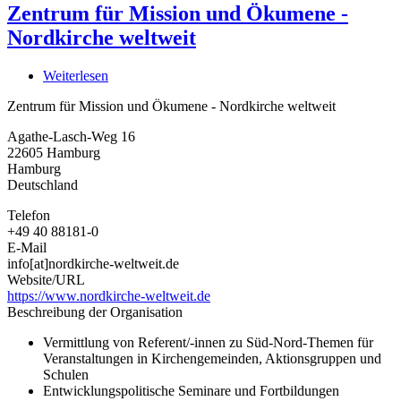
Zentrum für Mission und Ökumene -
Nordkirche weltweit
Weiterlesen
über
Zentrum
Zentrum für Mission und Ökumene - Nordkirche weltweit
für
Mission
Agathe-Lasch-Weg 16
und
22605
Hamburg
Ökumene
Hamburg
-
Deutschland
Nordkirche
weltweit
Telefon
+49 40 88181-0
E-Mail
info[at]nordkirche-weltweit.de
Website/URL
https://www.nordkirche-weltweit.de
Beschreibung der Organisation
Vermittlung von Referent/-innen zu Süd-Nord-Themen für
Veranstaltungen in Kirchengemeinden, Aktionsgruppen und
Schulen
Entwicklungspolitische Seminare und Fortbildungen