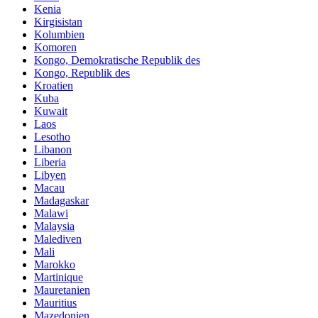
Kenia
Kirgisistan
Kolumbien
Komoren
Kongo, Demokratische Republik des
Kongo, Republik des
Kroatien
Kuba
Kuwait
Laos
Lesotho
Libanon
Liberia
Libyen
Macau
Madagaskar
Malawi
Malaysia
Malediven
Mali
Marokko
Martinique
Mauretanien
Mauritius
Mazedonien