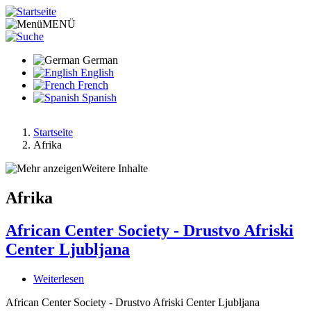
Direkt
zum
MENÜ
Inhalt
German
English
French
Spanish
Startseite
Afrika
Pfadnavigation
Weitere Inhalte
Afrika
African Center Society - Drustvo Afriski
Center Ljubljana
Weiterlesen
über
African
African Center Society - Drustvo Afriski Center Ljubljana
Center