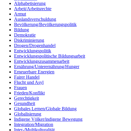
Alphabetisierung
Arbeit/Arbeitsrechte
Armut
Auslandsverschuldung
Bevölkerung/Bevölkerungspolitik
Bildung
Demokratie
Diskriminierung
Drogen/Drogenhandel
Entwicklungspolitik
Entwicklungspolitische Bildungsarbeit
Entwicklungszusammenarbeit
Ernährung/Unterernährung/Hunger
Erneuerbare Energien
Fairer Handel
Flucht und Asyl
Frauen
Frieden/Konflikt
Gerechtigkeit
Gesundheit
Globales Lernen/Globale Bildung
Globalisierung
Indigene Völker/indigene Bewegung
Integration/Migration
Inter-/Multikulturalität