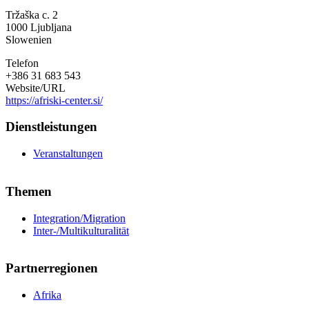
Society
Tržaška c. 2
-
1000
Ljubljana
Drustvo
Slowenien
Afriski
Center
Telefon
Ljubljana
+386 31 683 543
Website/URL
https://afriski-center.si/
Dienstleistungen
Veranstaltungen
Themen
Integration/Migration
Inter-/Multikulturalität
Partnerregionen
Afrika