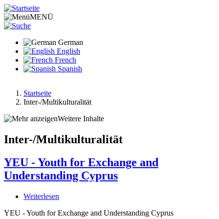
Direkt
zum
MENÜ
Inhalt
German
English
French
Spanish
Startseite
Inter-/Multikulturalität
Pfadnavigation
Weitere Inhalte
Inter-/Multikulturalität
YEU - Youth for Exchange and
Understanding Cyprus
Weiterlesen
über
YEU
YEU - Youth for Exchange and Understanding Cyprus
-