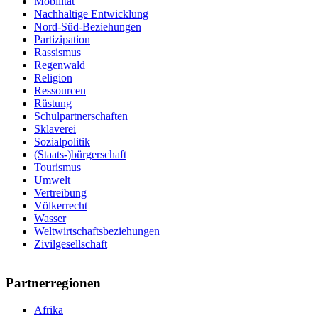
Mobilität
Nachhaltige Entwicklung
Nord-Süd-Beziehungen
Partizipation
Rassismus
Regenwald
Religion
Ressourcen
Rüstung
Schulpartnerschaften
Sklaverei
Sozialpolitik
(Staats-)bürgerschaft
Tourismus
Umwelt
Vertreibung
Völkerrecht
Wasser
Weltwirtschaftsbeziehungen
Zivilgesellschaft
Partnerregionen
Afrika