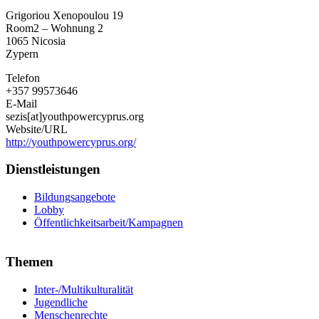
Youth
Grigoriou Xenopoulou 19
for
Room2 – Wohnung 2
Exchange
1065
Nicosia
and
Zypern
Understanding
Cyprus
Telefon
+357 99573646
E-Mail
sezis[at]youthpowercyprus.org
Website/URL
http://youthpowercyprus.org/
Dienstleistungen
Bildungsangebote
Lobby
Öffentlichkeitsarbeit/Kampagnen
Themen
Inter-/Multikulturalität
Jugendliche
Menschenrechte