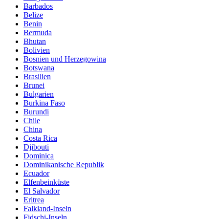
Barbados
Belize
Benin
Bermuda
Bhutan
Bolivien
Bosnien und Herzegowina
Botswana
Brasilien
Brunei
Bulgarien
Burkina Faso
Burundi
Chile
China
Costa Rica
Djibouti
Dominica
Dominikanische Republik
Ecuador
Elfenbeinküste
El Salvador
Eritrea
Falkland-Inseln
Fidschi-Inseln