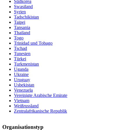
Südkorea
Swasiland
Syrien
Tadschikistan
Taipei
Tansania
Thailand
Togo
Trinidad und Tobago
Tschad
Tunesien
Türkei
Turkmenistan
Uganda
Ukraine
Uruguay
Usbekistan
Venezuela
Vereinigte Arabische Emirate
Vietnam
Weißrussland
Zentralafrikanische Republik
Organisationstyp