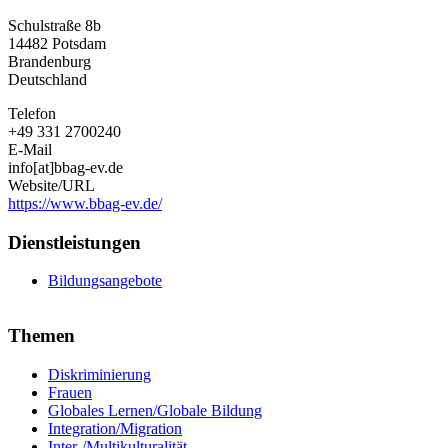
Bildung,
Schulstraße 8b
Begegnung,
14482
Potsdam
Austausch
Brandenburg
–
Deutschland
gemeinsam
e.
Telefon
V.
+49 331 2700240
E-Mail
info[at]bbag-ev.de
Website/URL
https://www.bbag-ev.de/
Dienstleistungen
Bildungsangebote
Themen
Diskriminierung
Frauen
Globales Lernen/Globale Bildung
Integration/Migration
Inter-/Multikulturalität