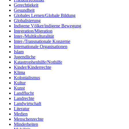
Gerechtigkeit
Gesundheit
Globales Lernen/Globale Bildung
Globalisierung
Indigene Völker/indigene Bewegung
Integration/Migration
Inter-/Multikulturalität
Inter-/Transnationale Konzerne
Internationale Organisationen
Islam
Jugendliche
Katastrophenhilfe/Nothilfe
Kinder/Kinderrechte
Klima
Kolonialismus
Kultur
Kunst
Landflucht
Landrechte
Landwirtschaft
Literatur
Medien
Menschenrechte
Minderheiten