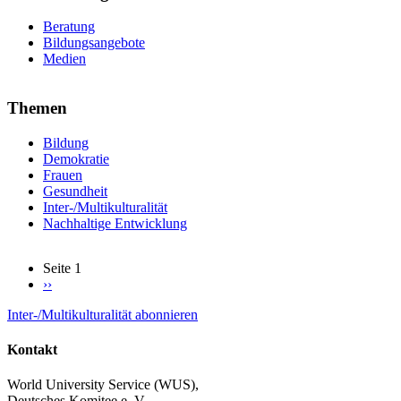
Beratung
Bildungsangebote
Medien
Themen
Bildung
Demokratie
Frauen
Gesundheit
Inter-/Multikulturalität
Nachhaltige Entwicklung
Seite 1
Nächste
››
Seitennummerierung
Seite
Inter-/Multikulturalität abonnieren
Kontakt
World University Service (WUS),
Deutsches Komitee e. V.