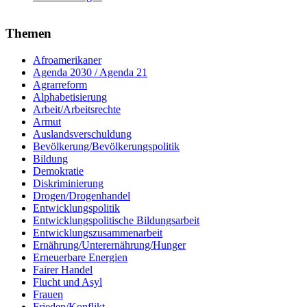
Themen
Afroamerikaner
Agenda 2030 / Agenda 21
Agrarreform
Alphabetisierung
Arbeit/Arbeitsrechte
Armut
Auslandsverschuldung
Bevölkerung/Bevölkerungspolitik
Bildung
Demokratie
Diskriminierung
Drogen/Drogenhandel
Entwicklungspolitik
Entwicklungspolitische Bildungsarbeit
Entwicklungszusammenarbeit
Ernährung/Unterernährung/Hunger
Erneuerbare Energien
Fairer Handel
Flucht und Asyl
Frauen
Frieden/Konflikt