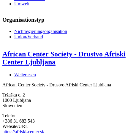
Umwelt
Organisationstyp
Nichtregierungsorganisation
Union/Verband
African Center Society - Drustvo Afriski
Center Ljubljana
Weiterlesen
über
African
African Center Society - Drustvo Afriski Center Ljubljana
Center
Society
Tržaška c. 2
-
1000
Ljubljana
Drustvo
Slowenien
Afriski
Center
Telefon
Ljubljana
+386 31 683 543
Website/URL
https://afriski-center.si/