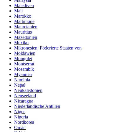
Malaysia
Malediven
Mali
Marokko
Martinique
Mauretanien
Mauritius
Mazedonien
Mexiko
Mikronesien, Föderierte Staaten von
Moldawien
Mongolei
Montserrat
Mosambik
Myanmar
Namibia
Nepal
Neukaledonien
Neuseeland
Nicaragua
Niederländische Antillen
Niger
Nigeria
Nordkorea
Oman