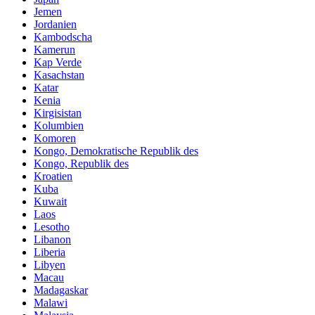
Jemen
Jordanien
Kambodscha
Kamerun
Kap Verde
Kasachstan
Katar
Kenia
Kirgisistan
Kolumbien
Komoren
Kongo, Demokratische Republik des
Kongo, Republik des
Kroatien
Kuba
Kuwait
Laos
Lesotho
Libanon
Liberia
Libyen
Macau
Madagaskar
Malawi