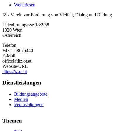
Weiterlesen
über
IZ
IZ - Verein zur Förderung von Vielfalt, Dialog und Bildung
-
Verein
Lilienbrunngasse 18/2/58
zur
1020
Wien
Förderung
Österreich
von
Vielfalt,
Telefon
Dialog
+43 1 58675440
und
E-Mail
Bildung
office[at]iz.or.at
Website/URL
https://iz.or.at
Dienstleistungen
Bildungsangebote
Medien
Veranstaltungen
Themen