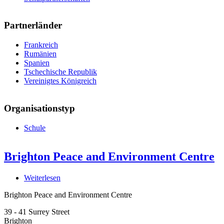
Partnerländer
Frankreich
Rumänien
Spanien
Tschechische Republik
Vereinigtes Königreich
Organisationstyp
Schule
Brighton Peace and Environment Centre
Weiterlesen
über
Brighton
Brighton Peace and Environment Centre
Peace
and
39 - 41 Surrey Street
Environment
Brighton
Centre