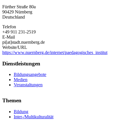
für
Fürther Straße 80a
Pädagogik
90429
Nürnberg
und
Deutschland
Schulpsychologie
Nürnberg
Telefon
+49 911 231-2519
E-Mail
pi[at]stadt.nuernberg.de
Website/URL
https://www.nuernberg.de/internet/paedagogisches_institut
Dienstleistungen
Bildungsangebote
Medien
Veranstaltungen
Themen
Bildung
Inter-/Multikulturalität