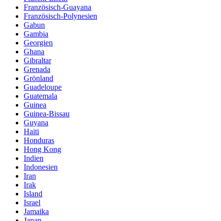
Französisch-Guayana
Französisch-Polynesien
Gabun
Gambia
Georgien
Ghana
Gibraltar
Grenada
Grönland
Guadeloupe
Guatemala
Guinea
Guinea-Bissau
Guyana
Haiti
Honduras
Hong Kong
Indien
Indonesien
Iran
Irak
Island
Israel
Jamaika
Japan