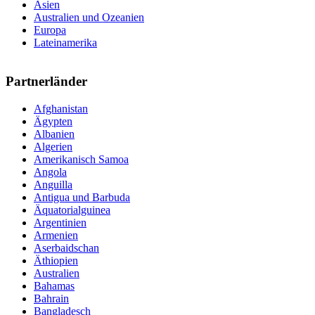
Asien
Australien und Ozeanien
Europa
Lateinamerika
Partnerländer
Afghanistan
Ägypten
Albanien
Algerien
Amerikanisch Samoa
Angola
Anguilla
Antigua und Barbuda
Äquatorialguinea
Argentinien
Armenien
Aserbaidschan
Äthiopien
Australien
Bahamas
Bahrain
Bangladesch