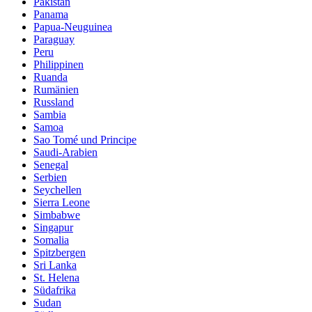
Pakistan
Panama
Papua-Neuguinea
Paraguay
Peru
Philippinen
Ruanda
Rumänien
Russland
Sambia
Samoa
Sao Tomé und Principe
Saudi-Arabien
Senegal
Serbien
Seychellen
Sierra Leone
Simbabwe
Singapur
Somalia
Spitzbergen
Sri Lanka
St. Helena
Südafrika
Sudan