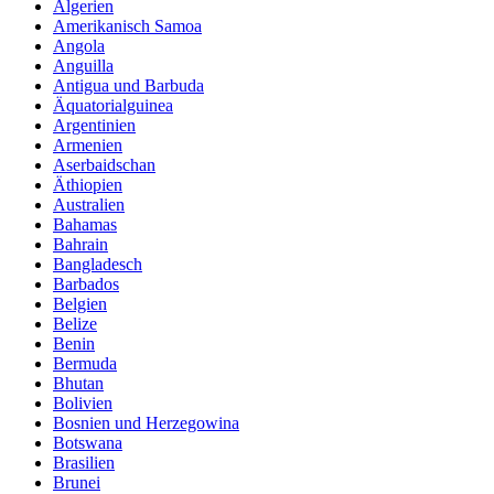
Algerien
Amerikanisch Samoa
Angola
Anguilla
Antigua und Barbuda
Äquatorialguinea
Argentinien
Armenien
Aserbaidschan
Äthiopien
Australien
Bahamas
Bahrain
Bangladesch
Barbados
Belgien
Belize
Benin
Bermuda
Bhutan
Bolivien
Bosnien und Herzegowina
Botswana
Brasilien
Brunei