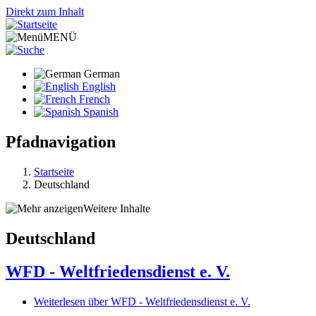
Direkt zum Inhalt
MENÜ
German
English
French
Spanish
Pfadnavigation
Startseite
Deutschland
Weitere Inhalte
Deutschland
WFD - Weltfriedensdienst e. V.
Weiterlesen
über WFD - Weltfriedensdienst e. V.