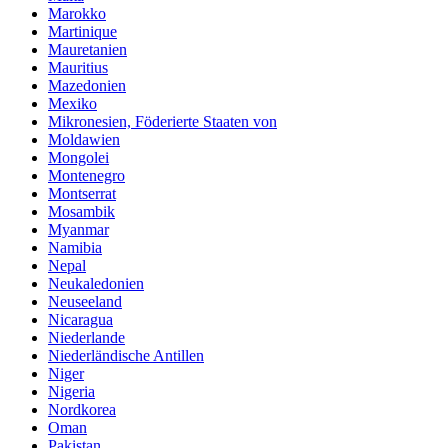
Marokko
Martinique
Mauretanien
Mauritius
Mazedonien
Mexiko
Mikronesien, Föderierte Staaten von
Moldawien
Mongolei
Montenegro
Montserrat
Mosambik
Myanmar
Namibia
Nepal
Neukaledonien
Neuseeland
Nicaragua
Niederlande
Niederländische Antillen
Niger
Nigeria
Nordkorea
Oman
Pakistan