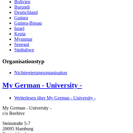
Bolivien
Burundi
Deutschland
Guinea
Guinea-Bissau
Israel
Kenia
Myanmar
Senegal
Simbabwe
Organisationstyp
Nichtregierungsorganisation
My German - University -
Weiterlesen
über My German - University -
My German - University -
c/o Beehive
Steinstraße 5-7
20095
Hamburg