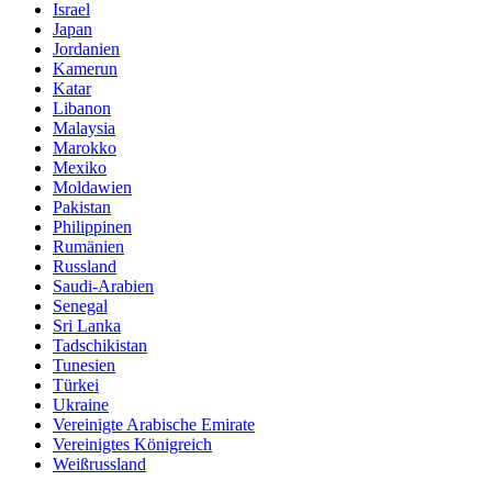
Israel
Japan
Jordanien
Kamerun
Katar
Libanon
Malaysia
Marokko
Mexiko
Moldawien
Pakistan
Philippinen
Rumänien
Russland
Saudi-Arabien
Senegal
Sri Lanka
Tadschikistan
Tunesien
Türkei
Ukraine
Vereinigte Arabische Emirate
Vereinigtes Königreich
Weißrussland