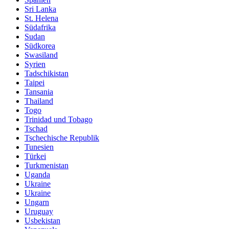
Sri Lanka
St. Helena
Südafrika
Sudan
Südkorea
Swasiland
Syrien
Tadschikistan
Taipei
Tansania
Thailand
Togo
Trinidad und Tobago
Tschad
Tschechische Republik
Tunesien
Türkei
Turkmenistan
Uganda
Ukraine
Ukraine
Ungarn
Uruguay
Usbekistan