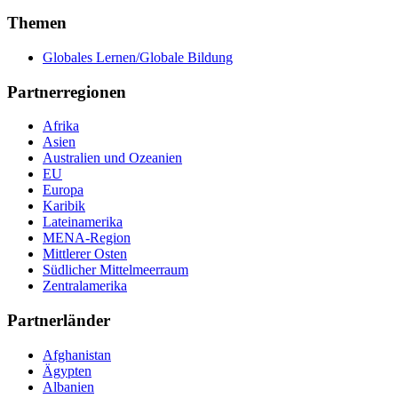
Themen
Globales Lernen/Globale Bildung
Partnerregionen
Afrika
Asien
Australien und Ozeanien
EU
Europa
Karibik
Lateinamerika
MENA-Region
Mittlerer Osten
Südlicher Mittelmeerraum
Zentralamerika
Partnerländer
Afghanistan
Ägypten
Albanien