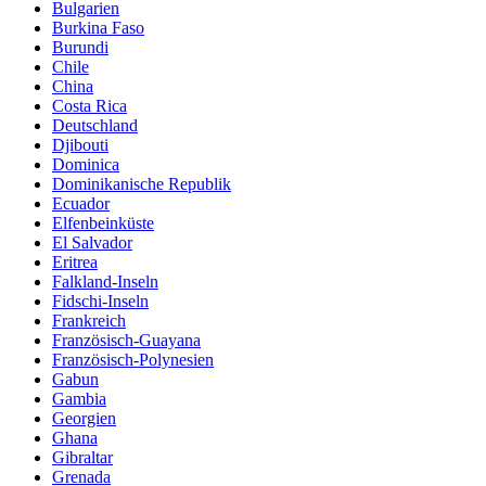
Bulgarien
Burkina Faso
Burundi
Chile
China
Costa Rica
Deutschland
Djibouti
Dominica
Dominikanische Republik
Ecuador
Elfenbeinküste
El Salvador
Eritrea
Falkland-Inseln
Fidschi-Inseln
Frankreich
Französisch-Guayana
Französisch-Polynesien
Gabun
Gambia
Georgien
Ghana
Gibraltar
Grenada