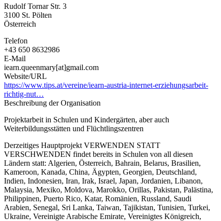
Rudolf Tornar Str. 3
3100
St. Pölten
Österreich
Telefon
+43 650 8632986
E-Mail
iearn.queenmary[at]gmail.com
Website/URL
https://www.tips.at/vereine/iearn-austria-internet-erziehungsarbeit-
richtig-nut…
Beschreibung der Organisation
Projektarbeit in Schulen und Kindergärten, aber auch
Weiterbildungsstätten und Flüchtlingszentren
Derzeitiges Hauptprojekt VERWENDEN STATT
VERSCHWENDEN findet bereits in Schulen von all diesen
Ländern statt: Algerien, Österreich, Bahrain, Belarus, Brasilien,
Kameroon, Kanada, China, Ägypten, Georgien, Deutschland,
Indien, Indonesien, Iran, Irak, Israel, Japan, Jordanien, Libanon,
Malaysia, Mexiko, Moldova, Marokko, Orillas, Pakistan, Palästina,
Philippinen, Puerto Rico, Katar, Romänien, Russland, Saudi
Arabien, Senegal, Sri Lanka, Taiwan, Tajikistan, Tunisien, Turkei,
Ukraine, Vereinigte Arabische Emirate, Vereinigtes Königreich,