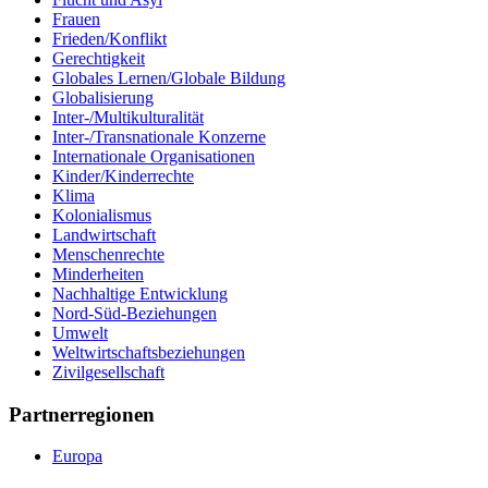
Frauen
Frieden/Konflikt
Gerechtigkeit
Globales Lernen/Globale Bildung
Globalisierung
Inter-/Multikulturalität
Inter-/Transnationale Konzerne
Internationale Organisationen
Kinder/Kinderrechte
Klima
Kolonialismus
Landwirtschaft
Menschenrechte
Minderheiten
Nachhaltige Entwicklung
Nord-Süd-Beziehungen
Umwelt
Weltwirtschaftsbeziehungen
Zivilgesellschaft
Partnerregionen
Europa