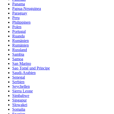
Panama
Papua-Neuguinea
Paraguay
Peru
Philippinen
Polen
Portugal
Ruanda
Rumänien
Rumänien
Russland
Sambia
Samoa
San Marino
Sao Tomé und Principe
Saudi-Arabien
Senegal
Serbien
Seychellen
Sierra Leone
Simbabwe
Singapur
Slowakei
Somalia
Spanien